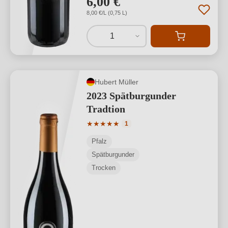
6,00 €
8,00 €/L (0,75 L)
1
Hubert Müller
2023 Spätburgunder
Tradtion
Durchschnittliche Bewertung von 5 von
★
★
★
★
★
1
Pfalz
Spätburgunder
Trocken