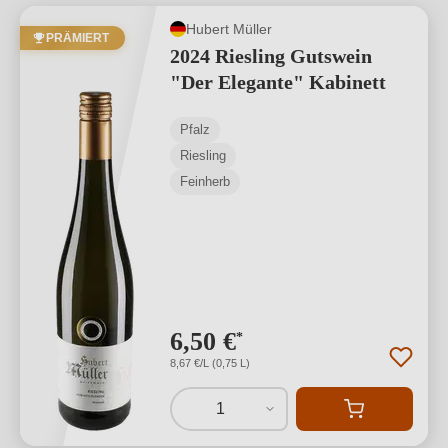
Hubert Müller
PRÄMIERT
2024 Riesling Gutswein
"Der Elegante" Kabinett
Pfalz
Riesling
Feinherb
6,50 €
*
8,67 €/L (0,75 L)
1