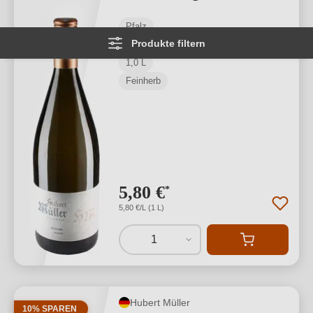
Pfalz
Produkte filtern
Riesling
1,0 L
Feinherb
5,80 €
*
5,80 €/L (1 L)
1
Hubert Müller
10% SPAREN