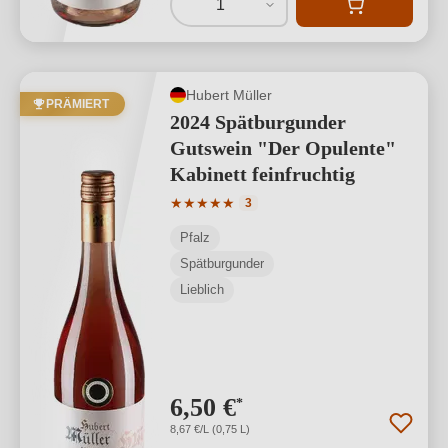
1
Hubert Müller
PRÄMIERT
2024 Spätburgunder
Gutswein "Der Opulente"
Kabinett feinfruchtig
Durchschnittliche Bewertung von 5 von
★
★
★
★
★
3
Pfalz
Spätburgunder
Lieblich
6,50 €
*
8,67 €/L (0,75 L)