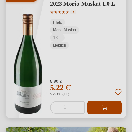
2023 Morio-Muskat 1,0 L
Durchschnittliche Bewertung von 5 von
★
★
★
★
★
3
Pfalz
Morio-Muskat
1,0 L
Lieblich
5,80 €
5,22 €
*
5,22 €/L (1 L)
1