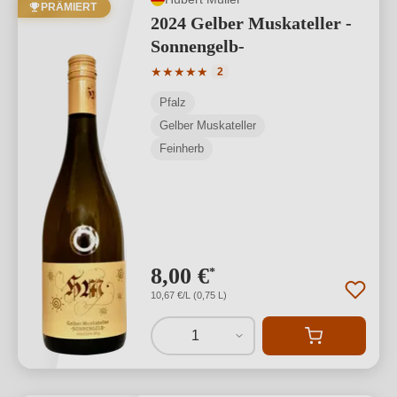
PRÄMIERT
2024 Gelber Muskateller -
Sonnengelb-
Durchschnittliche Bewertung von 5 von
★
★
★
★
★
2
Pfalz
Gelber Muskateller
Feinherb
8,00 €
*
10,67 €/L (0,75 L)
1