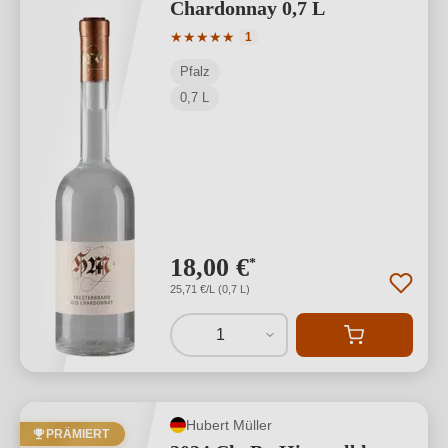
Chardonnay 0,7 L
Durchschnittliche Bewertung von 5 von
★
★
★
★
★
1
Pfalz
0,7 L
18,00 €
*
25,71 €/L (0,7 L)
1
Hubert Müller
PRÄMIERT