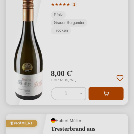
Durchschnittliche Bewertung von 5 von
★
★
★
★
★
1
Pfalz
Grauer Burgunder
Trocken
8,00 €
*
10,67 €/L (0,75 L)
1
Hubert Müller
PRÄMIERT
Tresterbrand aus