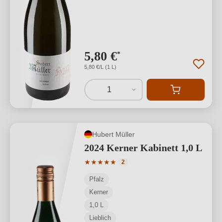
5,80 €
*
5,80 €/L (1 L)
1
Hubert Müller
2024 Kerner Kabinett 1,0 L
Durchschnittliche Bewertung von 5 von
★
★
★
★
★
2
Pfalz
Kerner
1,0 L
Lieblich