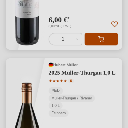
6,00 €
*
8,00 €/L (0,75 L)
1
Hubert Müller
2025 Müller-Thurgau 1,0 L
Durchschnittliche Bewertung von 5 von
★
★
★
★
★
6
Pfalz
Müller-Thurgau / Rivaner
1,0 L
Feinherb