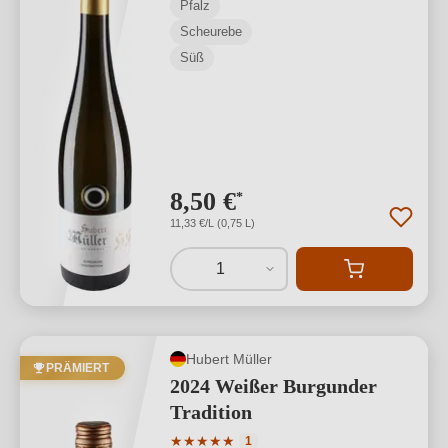
Pfalz
Scheurebe
Süß
8,50 €
*
11,33 €/L (0,75 L)
1
Hubert Müller
PRÄMIERT
2024 Weißer Burgunder
Tradition
Durchschnittliche Bewertung von 5 von
★
★
★
★
★
1