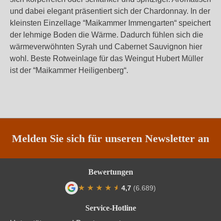
und dabei elegant präsentiert sich der Chardonnay. In der
kleinsten Einzellage “Maikammer Immengarten“ speichert
der lehmige Boden die Wärme. Dadurch fühlen sich die
wärmeverwöhnten Syrah und Cabernet Sauvignon hier
wohl. Beste Rotweinlage für das Weingut Hubert Müller
ist der “Maikammer Heiligenberg“.
Melden Sie sich für unseren Newsletter an
Bewertungen
★
★
★
★
★
★
4,7
(6.689)
Durchschnittliche Bewertung von 4.7 von
Service-Hotline