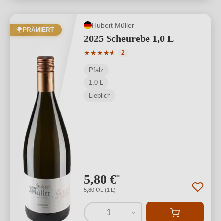
Hubert Müller
PRÄMIERT
2025 Scheurebe 1,0 L
Durchschnittliche Bewertung von 4.5 v
★
★
★
★
★
★
2
Pfalz
1,0 L
Lieblich
5,80 €
*
5,80 €/L (1 L)
1