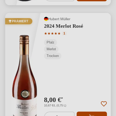
Hubert Müller
PRÄMIERT
2024 Merlot Rosé
Durchschnittliche Bewertung von 5 von
★
★
★
★
★
1
Pfalz
Merlot
Trocken
8,00 €
*
10,67 €/L (0,75 L)