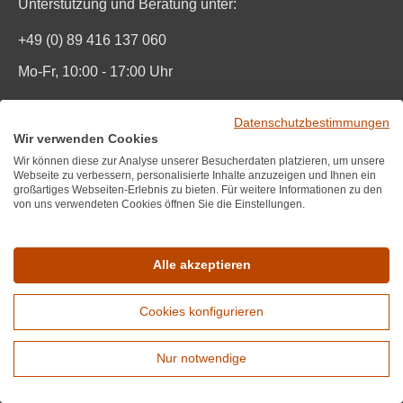
Unterstützung und Beratung unter:
+49 (0) 89 416 137 060
Mo-Fr, 10:00 - 17:00 Uhr
Mail:
info@wirwinzer.de
Datenschutzbestimmungen
Wir verwenden Cookies
Vertrag Widerruf
Wir können diese zur Analyse unserer Besucherdaten platzieren, um unsere
Webseite zu verbessern, personalisierte Inhalte anzuzeigen und Ihnen ein
großartiges Webseiten-Erlebnis zu bieten. Für weitere Informationen zu den
Informationen
von uns verwendeten Cookies öffnen Sie die Einstellungen.
Wir über uns
Datenschutz
Alle akzeptieren
Impressum und AGB
Cookies konfigurieren
Bestpreisgarantie
Nur notwendige
FAQ
Erweiterte Suche