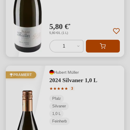
5,80 €
*
5,80 €/L (1 L)
1
Hubert Müller
PRÄMIERT
2024 Silvaner 1,0 L
Durchschnittliche Bewertung von 5 von
★
★
★
★
★
3
Pfalz
Silvaner
1,0 L
Feinherb