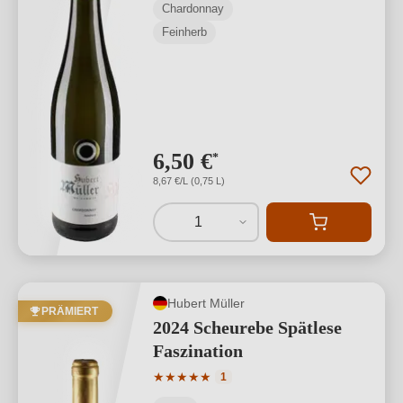
Chardonnay
Feinherb
6,50 €
*
8,67 €/L (0,75 L)
1
Hubert Müller
PRÄMIERT
2024 Scheurebe Spätlese
Faszination
Durchschnittliche Bewertung von 5 von
★
★
★
★
★
1