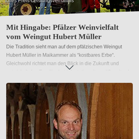
tolles Preis-Leistungsverhältnis
Mit Hingabe: Pfälzer Weinvielfalt
vom Weingut Hubert Müller
Die Tradition sieht man auf dem pfälzischen Weingut
Hubert Müller in Maikammer als “kostbares Erbe“.
Gleichwohl richtet man den Blick in die Zukunft und
entwickelt den Familienbetrieb stetig zeitgemäß weiter. In
Neuseeland hat der Winzer seine Liebe für Sauvignon
Blanc entdeckt und kultiviert die Rebsorte seitdem selbst.
Dieser Wein sorgt für exotische Fruchtigkeit im Portfolio.
Weiterlesen
→