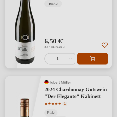
Trocken
6,50 €
*
8,67 €/L (0,75 L)
1
Hubert Müller
2024 Chardonnay Gutswein
"Der Elegante" Kabinett
Durchschnittliche Bewertung von 5 von
★
★
★
★
★
1
Pfalz