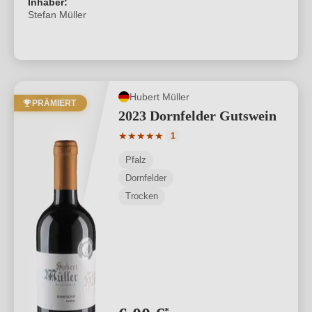
Inhaber:
Stefan Müller
Hubert Müller
PRÄMIERT
2023 Dornfelder Gutswein
Durchschnittliche Bewertung von 5 von
★
★
★
★
★
1
Pfalz
Dornfelder
Trocken
*