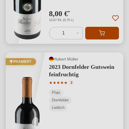
8,00 €
*
10,67 €/L (0,75 L)
1
Hubert Müller
PRÄMIERT
2023 Dornfelder Gutswein
feinfruchtig
Durchschnittliche Bewertung von 5 von
★
★
★
★
★
2
Pfalz
Dornfelder
Lieblich