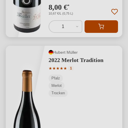
8,00 €
*
10,67 €/L (0,75 L)
1
Hubert Müller
2022 Merlot Tradition
Durchschnittliche Bewertung von 5 von
★
★
★
★
★
1
Pfalz
Merlot
Trocken