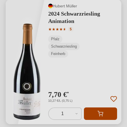
Hubert Müller
2024 Schwarzriesling
Animation
Durchschnittliche Bewertung von 4.8 v
★
★
★
★
★
★
5
Pfalz
Schwarzriesling
Feinherb
7,70 €
*
10,27 €/L (0,75 L)
1