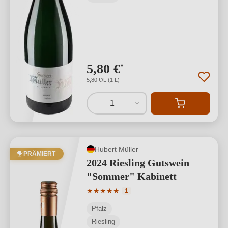
5,80 €
*
5,80 €/L (1 L)
1
Hubert Müller
PRÄMIERT
2024 Riesling Gutswein
"Sommer" Kabinett
Durchschnittliche Bewertung von 5 von
★
★
★
★
★
1
Pfalz
Riesling