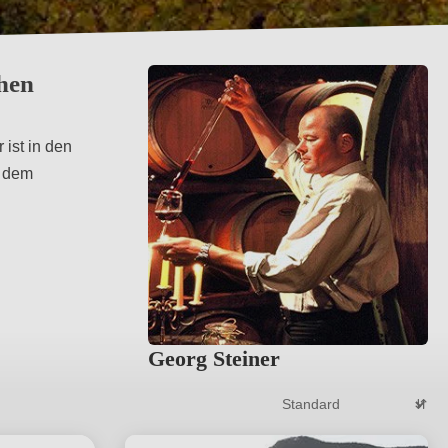
chen
 ist in den
f dem
Georg Steiner