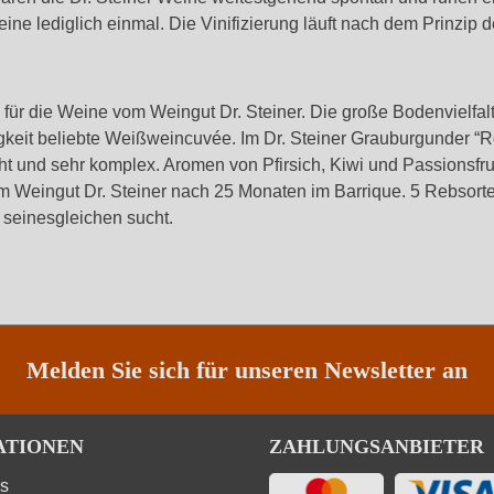
eine lediglich einmal. Die Vinifizierung läuft nach dem Prinzip 
 für die Weine vom Weingut Dr. Steiner. Die große Bodenvielfa
tigkeit beliebte Weißweincuvée. Im Dr. Steiner Grauburgunder “R
cht und sehr komplex. Aromen von Pfirsich, Kiwi und Passionsfru
vom Weingut Dr. Steiner nach 25 Monaten im Barrique. 5 Rebsort
 seinesgleichen sucht.
Melden Sie sich für unseren Newsletter an
ATIONEN
ZAHLUNGSANBIETER
ns