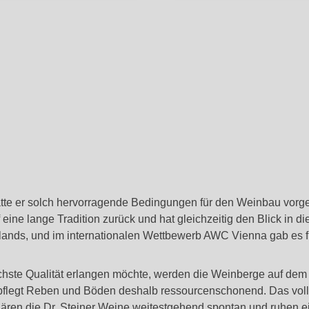
tte er solch hervorragende Bedingungen für den Weinbau vorgef
 eine lange Tradition zurück und hat gleichzeitig den Blick in d
lands, und im internationalen Wettbewerb AWC Vienna gab es fü
ste Qualität erlangen möchte, werden die Weinberge auf dem We
 pflegt Reben und Böden deshalb ressourcenschonend. Das voll
gären die Dr. Steiner Weine weitestgehend spontan und ruhen e