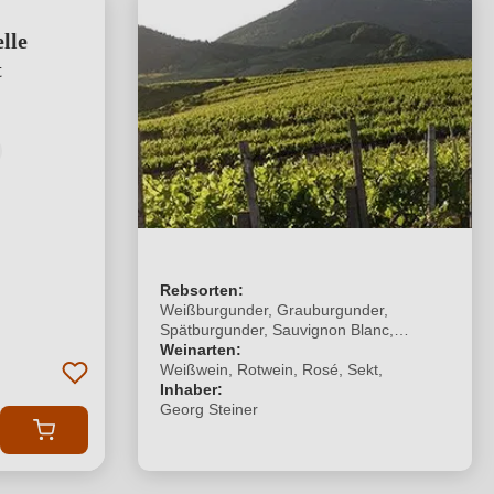
lle
t
Rebsorten:
Weißburgunder, Grauburgunder,
Spätburgunder, Sauvignon Blanc,
Dornfelder
Weinarten:
Weißwein, Rotwein, Rosé, Sekt,
Inhaber:
Georg Steiner