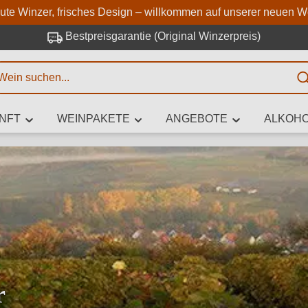
Zum Hauptinhalt springen
Zur Suche springen
Zur Hauptnavigation springe
aute Winzer, frisches Design – willkommen auf unserer neuen W
Bestpreisgarantie (Original Winzerpreis)
E
NFT
WEINPAKETE
ANGEBOTE
ALKOHO
 Zeichen eingeben
iben Sie, welchen Wein Sie suchen – ob nach Geschmack, Anlass, We
Rebsorte, Region, Winzer oder anderen Kriterien.
r