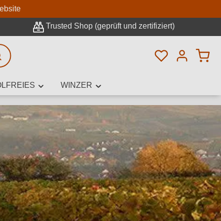
n
ebsite
Trusted Shop (geprüft und zertifiziert)
Du hast 0 Pro
rweiterte Suche
LFREIES
WINZER
innamen,