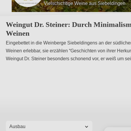
Vielschichtige Weine aus Siebeldingen
Ungeschminkte Naturschönheiten
Weingut Dr. Steiner: Durch Minimalismu
Weinen
Eingebettet in die Weinberge Siebeldingens an der südlichen 
Weinen erlebbar, sie erzählen “Geschichten von ihrer Herku
Weingut Dr. Steiner besonders schonend vor, er weiß um se
Ausbau