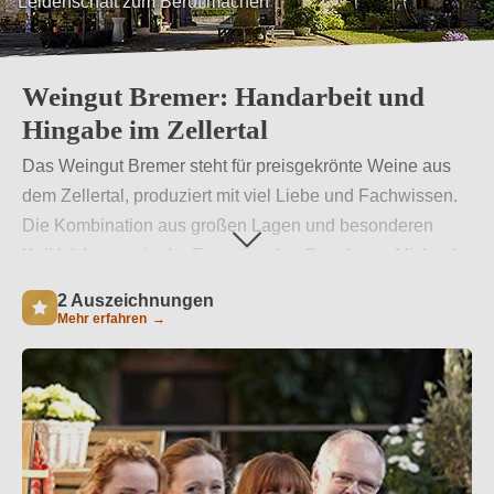
Leidenschaft zum Beruf machen
Weingut Bremer: Handarbeit und
Hingabe im Zellertal
Das Weingut Bremer steht für preisgekrönte Weine aus
dem Zellertal, produziert mit viel Liebe und Fachwissen.
Die Kombination aus großen Lagen und besonderen
Kalkböden sowie der Expertise des Oenologen Michael
Acker sorgt für Weine, die begeistern. Durch die
2 Auszeichnungen
Verbindung von Tradition und moderner Technik bieten
Mehr erfahren
→
sie einzigartige Geschmackserlebnisse.
Weiterlesen
→