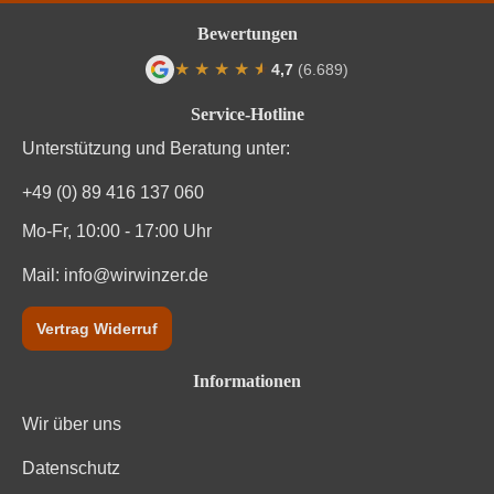
Bewertungen
★
★
★
★
★
★
4,7
(6.689)
Durchschnittliche Bewertung von 4.7 von
Service-Hotline
Unterstützung und Beratung unter:
+49 (0) 89 416 137 060
Mo-Fr, 10:00 - 17:00 Uhr
Mail:
info@wirwinzer.de
Vertrag Widerruf
Informationen
Wir über uns
Datenschutz