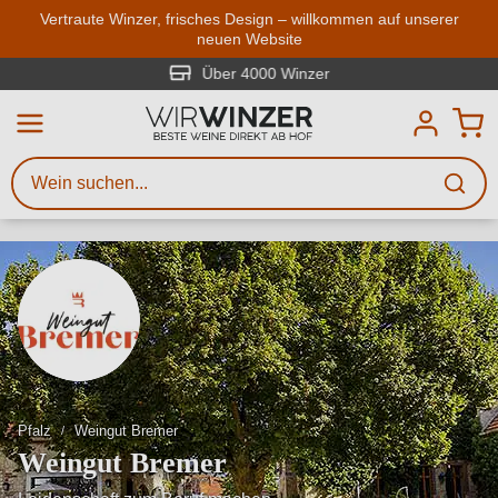
Zum Hauptinhalt springen
Vertraute Winzer, frisches Design – willkommen auf unserer
neuen Website
Weinsuche
Mindestens 3 Zeichen eingeben
Über 4000 Winzer
Beschreiben Sie, welchen Wein
Sie suchen – ob nach Geschmack,
Anlass, Weinnamen, Rebsorte,
Region, Winzer oder anderen
Kriterien.
Pfalz
Weingut Bremer
Weingut Bremer