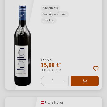
Steiermark
Sauvignon Blanc
Trocken
18,00 €
15,00 €
*
20,00 €/L (0,75 L)
1
Franz Höfler