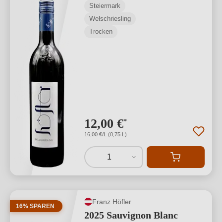
Steiermark
Welschriesling
Trocken
12,00 €
*
16,00 €/L (0,75 L)
1
Franz Höfler
16% SPAREN
2025 Sauvignon Blanc