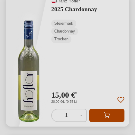
Franz Höfler
2025 Chardonnay
Steiermark
Chardonnay
Trocken
15,00 €
*
20,00 €/L (0,75 L)
1