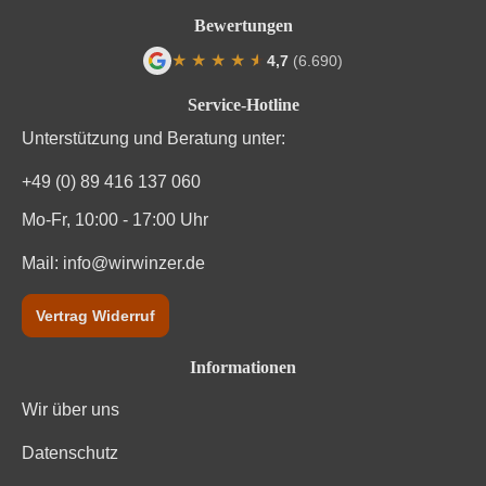
Bewertungen
★
★
★
★
★
★
4,7
(6.690)
Durchschnittliche Bewertung von 4.7 von
Service-Hotline
Unterstützung und Beratung unter:
+49 (0) 89 416 137 060
Mo-Fr, 10:00 - 17:00 Uhr
Mail:
info@wirwinzer.de
Vertrag Widerruf
Informationen
Wir über uns
Datenschutz