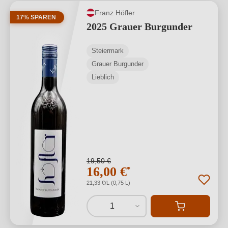
Franz Höfler
17% SPAREN
2025 Grauer Burgunder
Steiermark
Grauer Burgunder
Lieblich
19,50 €
16,00 €
*
21,33 €/L (0,75 L)
1