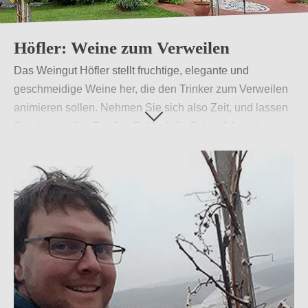
Höfler: Weine zum Verweilen
Das Weingut Höfler stellt fruchtige, elegante und
geschmeidige Weine her, die den Trinker zum Verweilen
animieren sollen. Nehmen Sie sich also Zeit, und lassen
Sie diese edlen Tropfen Schluck für Schluck bei einem
gemütlichen Gespräch mit Freunden oder Verwandten
auf sich wirken. Erleben Sie den vollen Geschmack der
Trauben aus dem südsteirischen Vulkanland.
Weiterlesen
→