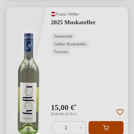
Franz Höfler
2025 Muskateller
Steiermark
Gelber Muskateller
Trocken
15,00 €
*
20,00 €/L (0,75 L)
1