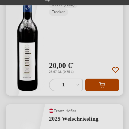
Cuvée (Weiß)
Trocken
20,00 €
*
26,67 €/L (0,75 L)
1
Franz Höfler
2025 Welschriesling