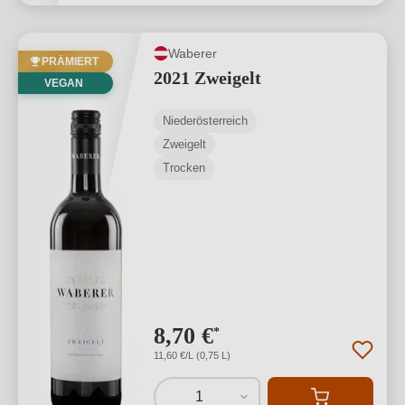
Waberer
PRÄMIERT
2021 Zweigelt
VEGAN
Niederösterreich
Zweigelt
Trocken
8,70 €
*
11,60 €/L (0,75 L)
1