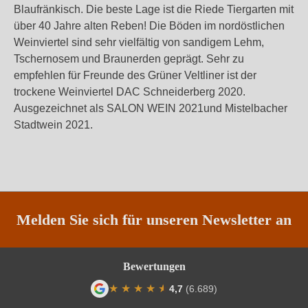
Blaufränkisch. Die beste Lage ist die Riede Tiergarten mit
über 40 Jahre alten Reben! Die Böden im nordöstlichen
Weinviertel sind sehr vielfältig von sandigem Lehm,
Tschernosem und Braunerden geprägt. Sehr zu
empfehlen für Freunde des Grüner Veltliner ist der
trockene Weinviertel DAC Schneiderberg 2020.
Ausgezeichnet als SALON WEIN 2021und Mistelbacher
Stadtwein 2021.
Melden Sie sich für unseren Newsletter an
Bewertungen
★
★
★
★
★
★
4,7
(6.689)
Durchschnittliche Bewertung von 4.7 von