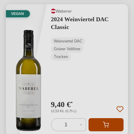
Waberer
VEGAN
2024 Weinviertel DAC
Classic
Weinviertel DAC
Grüner Veltliner
Trocken
9,40 €
*
12,53 €/L (0,75 L)
1