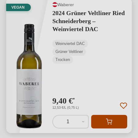
Waberer
VEGAN
2024 Grüner Veltliner Ried
Schneiderberg –
Weinviertel DAC
Weinviertel DAC
Grüner Veltliner
Trocken
9,40 €
*
12,53 €/L (0,75 L)
1