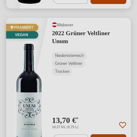
Waberer
PRÄMIERT
2022 Grüner Veltliner
VEGAN
Unum
Niederösterreich
Grüner Veltliner
Trocken
13,70 €
*
18,27 €/L (0,75 L)