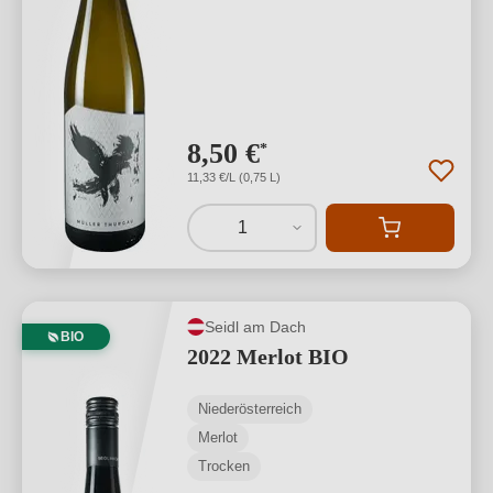
8,50 €
*
11,33 €/L (0,75 L)
1
Seidl am Dach
BIO
2022 Merlot BIO
Niederösterreich
Merlot
Trocken