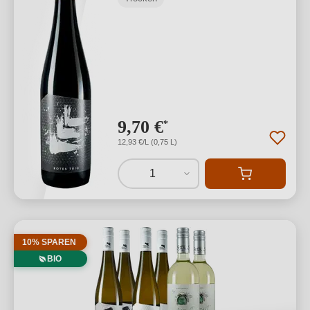
9,70 €
*
12,93 €/L (0,75 L)
1
10% SPAREN
BIO