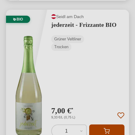
Seidl am Dach
BIO
jederzeit - Frizzante BIO
Grüner Veltliner
Trocken
7,00 €
*
9,33 €/L (0,75 L)
1