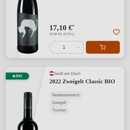
17,10 €
*
22,80 €/L (0,75 L)
1
Seidl am Dach
BIO
2022 Zweigelt Classic BIO
Niederösterreich
Zweigelt
Trocken