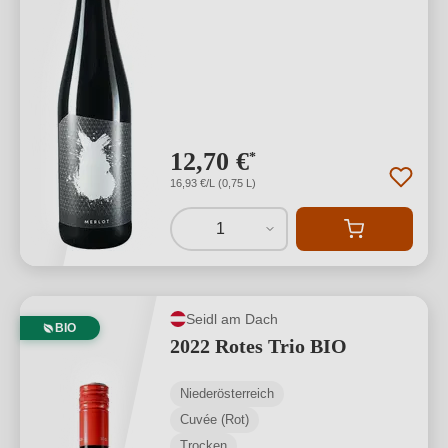
12,70 €
*
16,93 €/L (0,75 L)
1
Seidl am Dach
BIO
2022 Rotes Trio BIO
Niederösterreich
Cuvée (Rot)
Trocken