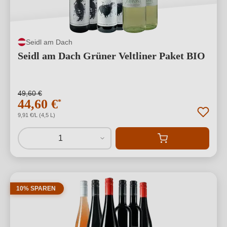
Seidl am Dach
Seidl am Dach Grüner Veltliner Paket BIO
49,60 €
44,60 €
*
9,91 €/L (4,5 L)
1
10% SPAREN