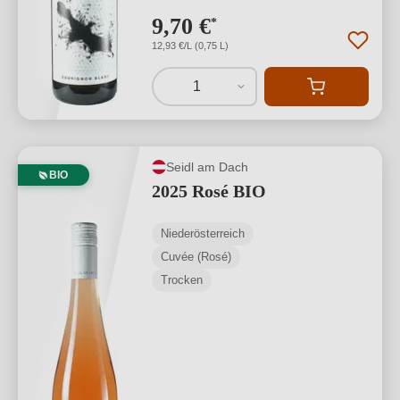
9,70 €
*
12,93 €/L (0,75 L)
1
Seidl am Dach
BIO
2025 Rosé BIO
Niederösterreich
Cuvée (Rosé)
Trocken