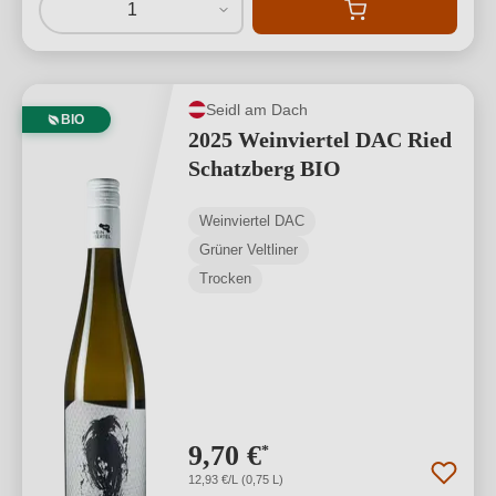
1
Seidl am Dach
BIO
2025 Weinviertel DAC Ried
Schatzberg BIO
Weinviertel DAC
Grüner Veltliner
Trocken
9,70 €
*
12,93 €/L (0,75 L)