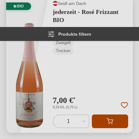
Seidl am Dach
BIO
jederzeit - Rosé Frizzant
BIO
Produkte filtern
Niederösterreich
Zweigelt
Trocken
7,00 €
*
9,33 €/L (0,75 L)
1