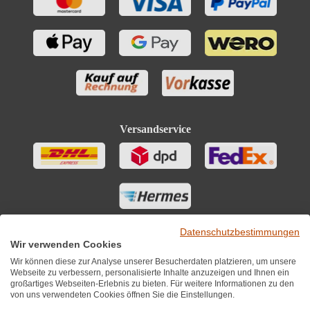
Versandservice
Datenschutzbestimmungen
Wir verwenden Cookies
Wir können diese zur Analyse unserer Besucherdaten platzieren, um unsere
Webseite zu verbessern, personalisierte Inhalte anzuzeigen und Ihnen ein
großartiges Webseiten-Erlebnis zu bieten. Für weitere Informationen zu den
von uns verwendeten Cookies öffnen Sie die Einstellungen.