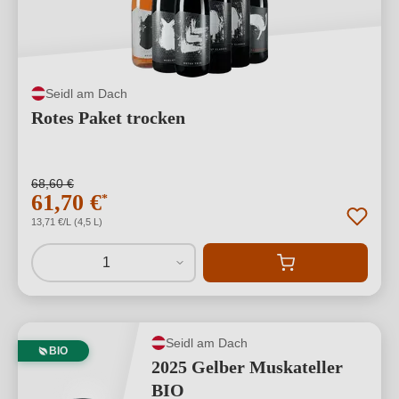
Seidl am Dach
Rotes Paket trocken
68,60 €
61,70 €
*
13,71 €/L (4,5 L)
1
Seidl am Dach
BIO
2025 Gelber Muskateller
BIO