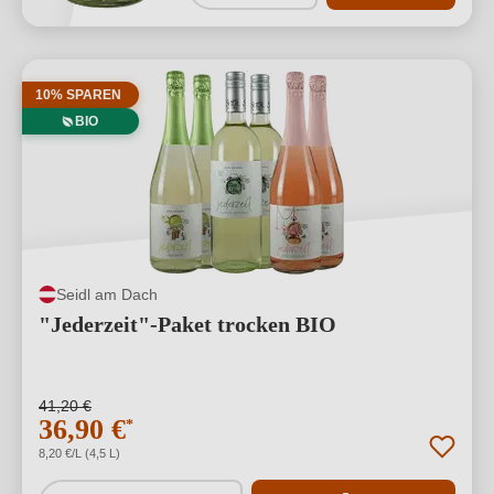
10% SPAREN
BIO
Seidl am Dach
"Jederzeit"-Paket trocken BIO
41,20 €
36,90 €
*
8,20 €/L (4,5 L)