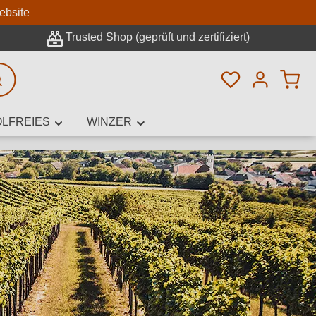
n
ebsite
Trusted Shop (geprüft und zertifiziert)
Du hast 0 Pro
rweiterte Suche
LFREIES
WINZER
innamen,