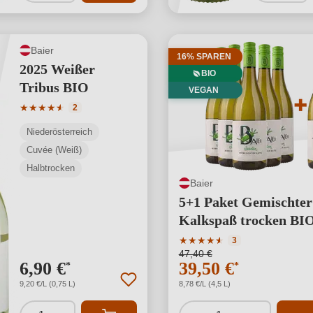
Baier
16% SPAREN
2025 Weißer
BIO
Tribus BIO
VEGAN
Durchschnittliche Bewertung von 4.5 von 5 Sternen
★
★
★
★
★
★
2
Niederösterreich
Cuvée (Weiß)
Halbtrocken
Baier
5+1 Paket Gemischter
Kalkspaß trocken BI
Durchschnittliche Bewertu
★
★
★
★
★
★
3
47,40 €
6,90 €
39,50 €
*
*
9,20 €/L (0,75 L)
8,78 €/L (4,5 L)