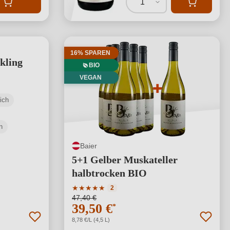
1
16% SPAREN
kling
BIO
VEGAN
ich
n
Baier
5+1 Gelber Muskateller
halbtrocken BIO
Durchschnittliche Bewertung von 5 von 5 S
★
★
★
★
★
2
47,40 €
39,50 €
*
8,78 €/L (4,5 L)