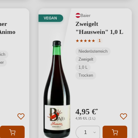
Baier
VEGAN
ner
Zweigelt
 Animo
"Hauswein" 1,0 L
Durchschnittliche Bewertung
★
★
★
★
★
1
Niederösterreich
ich
Zweigelt
ner
1,0 L
Trocken
4,95 €
*
4,95 €/L (1 L)
1