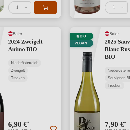
1
1
Baier
Baier
BIO
2024 Zweigelt
2025 Sauv
VEGAN
Animo BIO
Blanc Ru
BIO
Niederösterreich
Zweigelt
Niederösterre
Trocken
Sauvignon B
Trocken
6,90 €
7,90 €
*
*