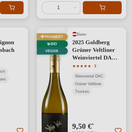
1
Baier
PRÄMIERT
ignon
2025 Goldberg
BIO
ssbach
Grüner Veltliner
VEGAN
Weinviertel DAC
BIO
Durchschnittliche Bewertung
★
★
★
★
★
1
ich
Weinviertel DAC
lanc
Grüner Veltliner
Trocken
9,50 €
*