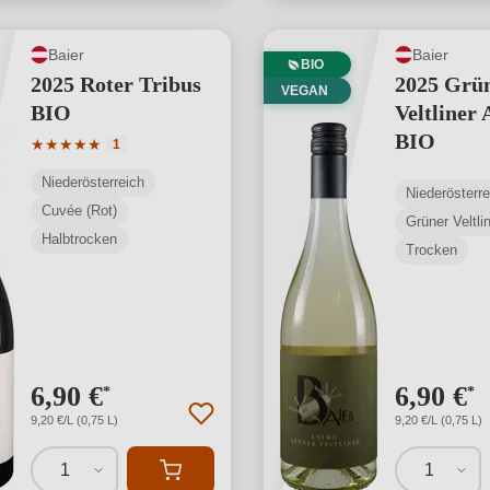
Baier
Baier
BIO
2025 Roter Tribus
2025 Grü
VEGAN
BIO
Veltliner
BIO
Durchschnittliche Bewertung von 5 von 5 Sternen
★
★
★
★
★
1
Niederösterreich
Niederösterre
Cuvée (Rot)
Grüner Veltli
Halbtrocken
Trocken
6,90 €
6,90 €
*
*
9,20 €/L (0,75 L)
9,20 €/L (0,75 L)
1
1