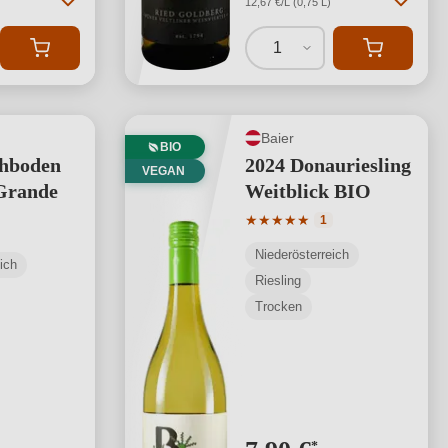
12,67 €/L (0,75 L)
1
Baier
BIO
chboden
2024 Donauriesling
VEGAN
Grande
Weitblick BIO
Durchschnittliche Bewertung
★
★
★
★
★
1
Niederösterreich
ich
Riesling
Trocken
*