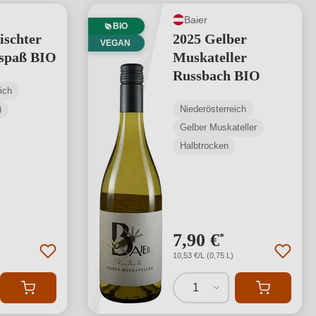
Baier
BIO
ischter
2025 Gelber
VEGAN
kspaß BIO
Muskateller
Russbach BIO
ich
)
Niederösterreich
Gelber Muskateller
Halbtrocken
7,90 €
*
10,53 €/L (0,75 L)
1