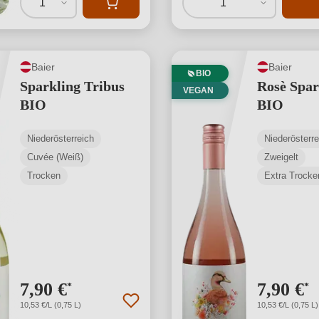
1
1
Baier
Baier
BIO
Sparkling Tribus
Rosè Spar
VEGAN
BIO
BIO
Niederösterreich
Niederösterre
Cuvée (Weiß)
Zweigelt
Trocken
Extra Trocke
7,90 €
7,90 €
*
*
10,53 €/L (0,75 L)
10,53 €/L (0,75 L)