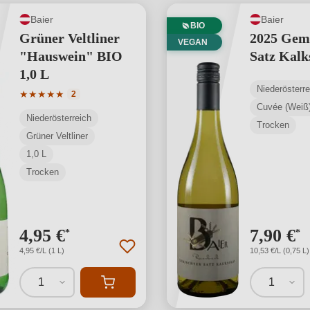
Baier
Baier
BIO
Grüner Veltliner
2025 Gem
VEGAN
"Hauswein" BIO
Satz Kal
1,0 L
Niederösterre
Durchschnittliche Bewertung von 5 von 5 Sternen
★
★
★
★
★
2
Cuvée (Weiß
Niederösterreich
Trocken
Grüner Veltliner
1,0 L
Trocken
4,95 €
7,90 €
*
*
4,95 €/L (1 L)
10,53 €/L (0,75 L)
1
1