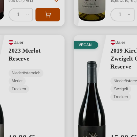
9,20 €/L (0,75 L)
10,53 €/L (0,75 L)
1
1
Baier
Baier
VEGAN
2023 Merlot
2019 Kir
Reserve
Zweigelt 
Reserve
Niederösterreich
Merlot
Niederösterre
Trocken
Zweigelt
Trocken
*
*