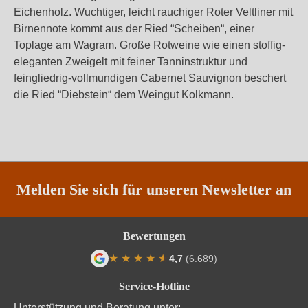
Eichenholz. Wuchtiger, leicht rauchiger Roter Veltliner mit
Birnennote kommt aus der Ried “Scheiben“, einer
Toplage am Wagram. Große Rotweine wie einen stoffig-
eleganten Zweigelt mit feiner Tanninstruktur und
feingliedrig-vollmundigen Cabernet Sauvignon beschert
die Ried “Diebstein“ dem Weingut Kolkmann.
Melden Sie sich für unseren Newsletter an
Bewertungen
★
★
★
★
★
★
4,7
(6.689)
Durchschnittliche Bewertung von 4.7 von
Service-Hotline
Unterstützung und Beratung unter: