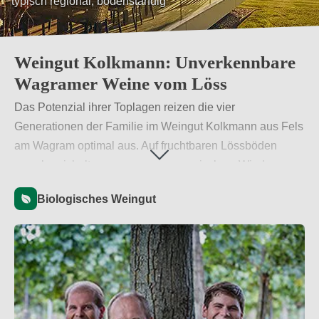
typisch regional, bodenständig
naturnahe Weine mit Trinkspaßcharakter
Weingut Kolkmann: Unverkennbare
Wagramer Weine vom Löss
Das Potenzial ihrer Toplagen reizen die vier
Generationen der Familie im Weingut Kolkmann aus Fels
am Wagram optimal aus. Auf fruchtbaren Lössböden
umschmeichelt von warmem pannonischem Wind
gedeihen die Reben, die die Trauben für saftig-würzige,
Biologisches Weingut
herzhaft-elegante Wagramer Weine liefern. Das Portfolio
bietet bodenständigen, regionaltypischen Genuss mit
unverkennbar eigenständigem Charakter.
Weiterlesen
→