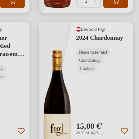
1
gl
Leopold Figl
ner
2024 Chardonnay
Ried
Niederösterreich
raisental
Chardonnay
AC
Trocken
ner
15,00 €
*
20,00 €/L (0,75 L)