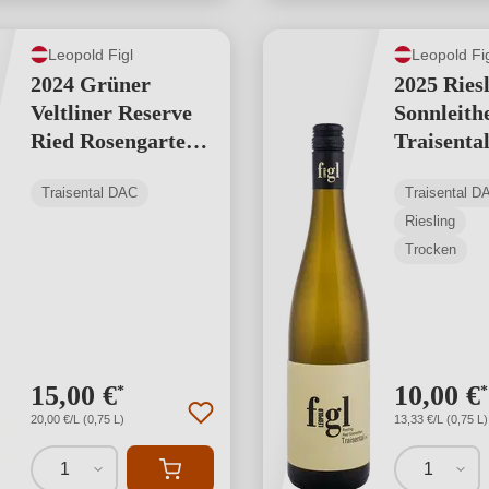
Leopold Figl
Leopold Fi
2024 Grüner
2025 Ries
Veltliner Reserve
Sonnleith
Ried Rosengarten -
Traisenta
Traisental DAC
Traisental DAC
Traisental D
Riesling
Trocken
15,00 €
10,00 €
*
*
20,00 €/L (0,75 L)
13,33 €/L (0,75 L)
1
1