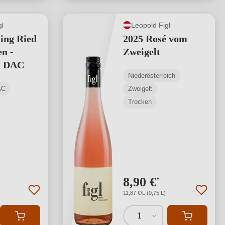
gl
Leopold Figl
ling Ried
2025 Rosé vom
en -
Zweigelt
l DAC
Niederösterreich
AC
Zweigelt
Trocken
8,90 €
*
11,87 €/L (0,75 L)
1