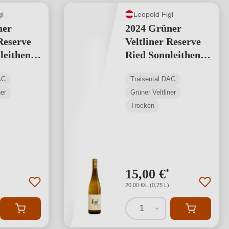
gl
Leopold Figl
ner
2024 Grüner
Reserve
Veltliner Reserve
leithen -
Ried Sonnleithen -
l DAC
Traisental DAC
AC
Traisental DAC
ner
Grüner Veltliner
Trocken
15,00 €
*
20,00 €/L (0,75 L)
1