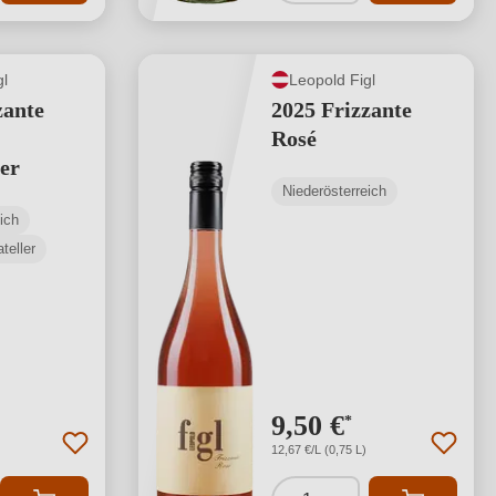
gl
Leopold Figl
zante
2025 Frizzante
Rosé
er
Niederösterreich
ich
teller
9,50 €
*
12,67 €/L (0,75 L)