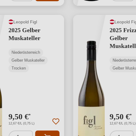
Leopold Figl
Leopold Fi
2025 Gelber
2025 Friz
Muskateller
Gelber
Muskatell
Niederösterreich
Gelber Muskateller
Niederösterre
Trocken
Gelber Muska
9,50 €
9,50 €
*
*
12,67 €/L (0,75 L)
12,67 €/L (0,75 L)