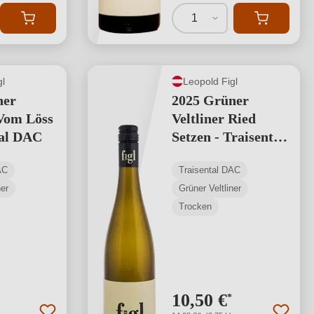
1
gl
Leopold Figl
ner
2025 Grüner
 Vom Löss
Veltliner Ried
tal DAC
Setzen - Traisental
DAC
AC
Traisental DAC
ner
Grüner Veltliner
Trocken
10,50 €
*