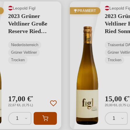
Leopold Figl
Leopold Fi
PRÄMIERT
2023 Grüner
2023 Grü
Veltliner Große
Veltliner 
Reserve Ried
Ried Sonn
Sonnleithen
Traisenta
Niederösterreich
Traisental D
Grüner Veltliner
Grüner Veltli
Trocken
Trocken
17,00 €
15,00 €
*
*
22,67 €/L (0,75 L)
20,00 €/L (0,75 L)
1
1