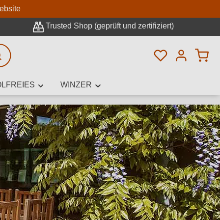
n
ebsite
Trusted Shop (geprüft und zertifiziert)
Du hast 0 Pro
rweiterte Suche
LFREIES
WINZER
innamen,