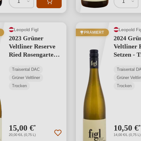
1
1
Leopold Figl
Leopold Fi
PRÄMIERT
2023 Grüner
2024 Grü
Veltliner Reserve
Veltliner 
Ried Rosengarten -
Setzen - T
Traisental DAC
DAC
Traisental DAC
Traisental D
Grüner Veltliner
Grüner Veltli
Trocken
Trocken
15,00 €
10,50 €
*
*
20,00 €/L (0,75 L)
14,00 €/L (0,75 L)