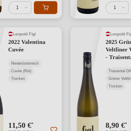
1
1
Leopold Figl
Leopold Fi
2022 Valentina
2025 Grü
Cuvée
Veltliner
- Traisen
Niederösterreich
Cuvée (Rot)
Traisental D
Trocken
Grüner Veltli
Trocken
11,50 €
8,90 €
*
*