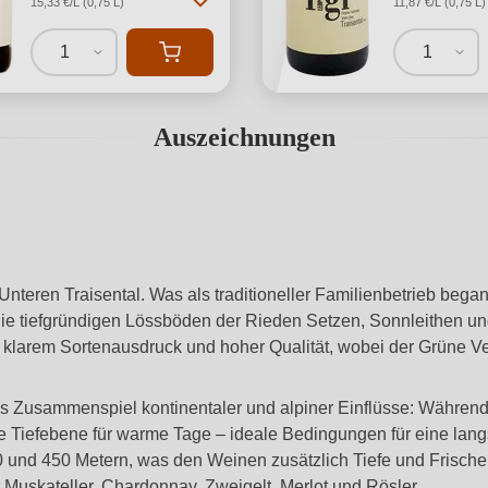
15,33 €/L (0,75 L)
11,87 €/L (0,75 L)
1
1
Auszeichnungen
m Unteren Traisental. Was als traditioneller Familienbetrieb b
. Die tiefgründigen Lössböden der Rieden Setzen, Sonnleithen 
arem Sortenausdruck und hoher Qualität, wobei der Grüne Veltl
s Zusammenspiel kontinentaler und alpiner Einflüsse: Während 
he Tiefebene für warme Tage – ideale Bedingungen für eine la
und 450 Metern, was den Weinen zusätzlich Tiefe und Frische 
Muskateller, Chardonnay, Zweigelt, Merlot und Rösler.