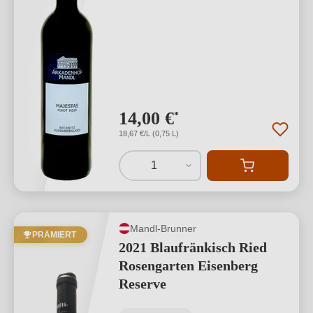
14,00 €
*
18,67 €/L (0,75 L)
1
Mandl-Brunner
PRÄMIERT
2021 Blaufränkisch Ried
Rosengarten Eisenberg
Reserve