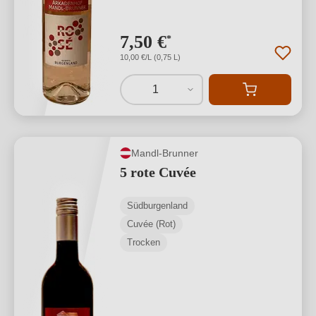
7,50 €
*
10,00 €/L (0,75 L)
1
Mandl-Brunner
5 rote Cuvée
Südburgenland
Cuvée (Rot)
Trocken