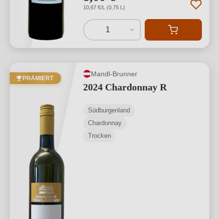
10,67 €/L (0,75 L)
1
Mandl-Brunner
PRÄMIERT
2024 Chardonnay R
Südburgenland
Chardonnay
Trocken