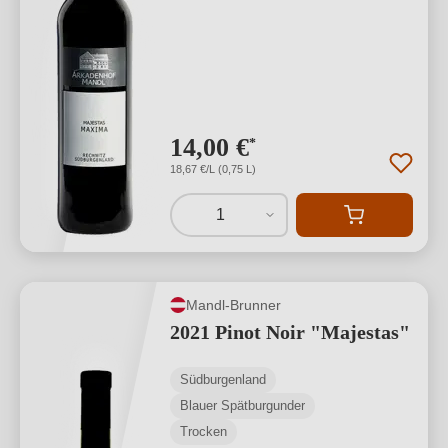
14,00 €
*
18,67 €/L (0,75 L)
1
Mandl-Brunner
2021 Pinot Noir "Majestas"
Südburgenland
Blauer Spätburgunder
Trocken