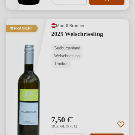
Mandl-Brunner
PRÄMIERT
2025 Welschriesling
Südburgenland
Welschriesling
Trocken
7,50 €
*
10,00 €/L (0,75 L)