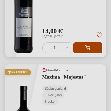
14,00 €
*
18,67 €/L (0,75 L)
1
Mandl-Brunner
PRÄMIERT
Maxima "Majestas"
Südburgenland
Cuvée (Rot)
Trocken