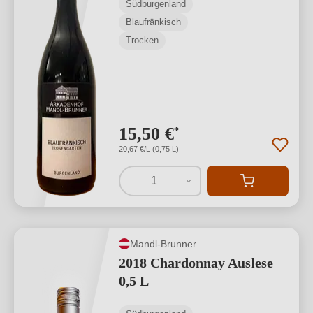
Südburgenland
Blaufränkisch
Trocken
15,50 €
*
20,67 €/L (0,75 L)
1
Mandl-Brunner
2018 Chardonnay Auslese
0,5 L