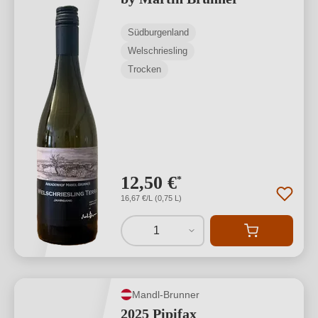
Südburgenland
Welschriesling
Trocken
12,50 €
*
16,67 €/L (0,75 L)
1
Mandl-Brunner
2025 Pipifax