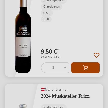
Südburgenland
Chardonnay
0,5 L
Süß
9,50 €
*
19,00 €/L (0,5 L)
1
Mandl-Brunner
2024 Muskateller Frizz.
Südburgenland