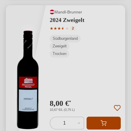
Mandl-Brunner
2024 Zweigelt
Durchschnittliche Bewertung von 3.5 v
★
★
★
★
★
★
2
Südburgenland
Zweigelt
Trocken
8,00 €
*
10,67 €/L (0,75 L)
1