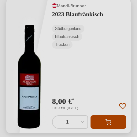
Mandl-Brunner
2023 Blaufränkisch
Südburgenland
Blaufränkisch
Trocken
8,00 €
*
10,67 €/L (0,75 L)
1