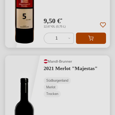
9,50 €
*
12,67 €/L (0,75 L)
1
Mandl-Brunner
2021 Merlot "Majestas"
Südburgenland
Merlot
Trocken