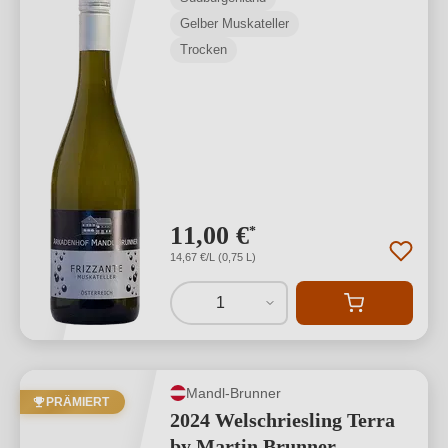
Gelber Muskateller
Trocken
11,00 €
*
14,67 €/L (0,75 L)
1
Mandl-Brunner
PRÄMIERT
2024 Welschriesling Terra
by Martin Brunner