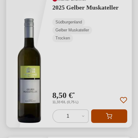
2025 Gelber Muskateller
Südburgenland
Gelber Muskateller
Trocken
8,50 €
*
11,33 €/L (0,75 L)
1