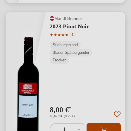
Mandl-Brunner
2023 Pinot Noir
Durchschnittliche Bewertung von 5 von
★
★
★
★
★
1
Südburgenland
Blauer Spätburgunder
Trocken
8,00 €
*
10,67 €/L (0,75 L)
1