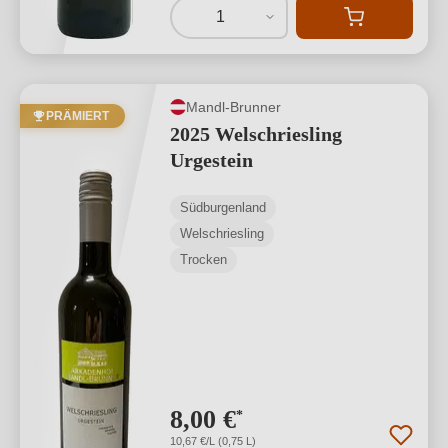
1
Mandl-Brunner
PRÄMIERT
2025 Welschriesling
Urgestein
Südburgenland
Welschriesling
Trocken
8,00 €
*
10,67 €/L (0,75 L)