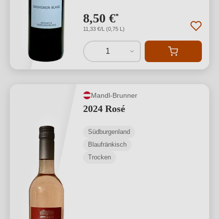
8,50 €
*
11,33 €/L (0,75 L)
1
Mandl-Brunner
2024 Rosé
Südburgenland
Blaufränkisch
Trocken