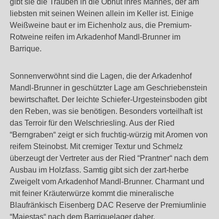
gibt sie die Trauben in die Obhut ihres Mannes, der am
liebsten mit seinen Weinen allein im Keller ist. Einige
Weißweine baut er im Eichenholz aus, die Premium-
Rotweine reifen im Arkadenhof Mandl-Brunner im
Barrique.
Sonnenverwöhnt sind die Lagen, die der Arkadenhof
Mandl-Brunner in geschützter Lage am Geschriebenstein
bewirtschaftet. Der leichte Schiefer-Urgesteinsboden gibt
den Reben, was sie benötigen. Besonders vorteilhaft ist
das Terroir für den Welschriesling. Aus der Ried
“Berngraben“ zeigt er sich fruchtig-würzig mit Aromen von
reifem Steinobst. Mit cremiger Textur und Schmelz
überzeugt der Vertreter aus der Ried “Prantner“ nach dem
Ausbau im Holzfass. Samtig gibt sich der zart-herbe
Zweigelt vom Arkadenhof Mandl-Brunner. Charmant und
mit feiner Kräuterwürze kommt die mineralische
Blaufränkisch Eisenberg DAC Reserve der Premiumlinie
“Majestas“ nach dem Barriquelager daher.