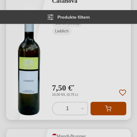
Casanova
Südburgenland
Produkte filtern
Cuvée (Weiß)
Lieblich
7,50 €
*
10,00 €/L (0,75 L)
1
Mandl-Brunner