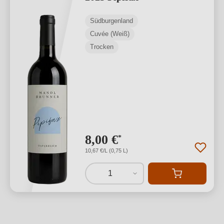
Südburgenland
Cuvée (Weiß)
Trocken
8,00 €
*
10,67 €/L (0,75 L)
1