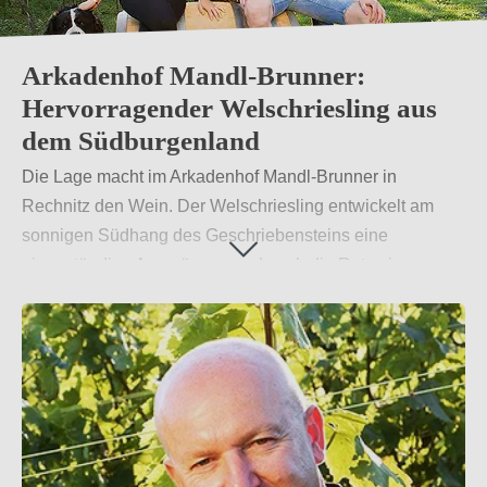
Arkadenhof Mandl-Brunner:
Hervorragender Welschriesling aus
dem Südburgenland
Die Lage macht im Arkadenhof Mandl-Brunner in
Rechnitz den Wein. Der Welschriesling entwickelt am
sonnigen Südhang des Geschriebensteins eine
eigenständige Ausprägung und auch die Rotweine
suchen im Südburgenland ihresgleichen. Ziel des
Winzerpaars ist, dieses Potenzial auszuloten. Geprägt
vom Grünschiefer entstehen sortentypische fruchtbetonte
Weine mit intensiven Aromen.
Weiterlesen
→