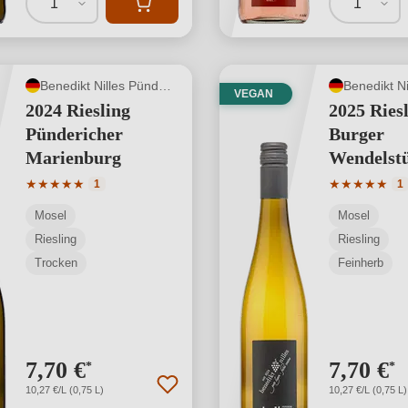
1
1
Benedikt Nilles Pünderich
VEGAN
2024 Riesling
2025 Ries
Pündericher
Burger
Marienburg
Wendelst
Durchschnittliche Bewertung von 5 von 5 Sternen
Durchschnit
★
★
★
★
★
★
★
★
★
★
1
1
Mosel
Mosel
Riesling
Riesling
Trocken
Feinherb
7,70 €
7,70 €
*
*
10,27 €/L (0,75 L)
10,27 €/L (0,75 L)