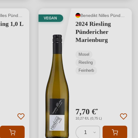
Benedikt Nilles Pünderich
Benedikt Nilles Pünderich
VEGAN
ing 1,0 L
2024 Riesling
Pündericher
Marienburg
Mosel
Riesling
Feinherb
7,70 €
*
10,27 €/L (0,75 L)
1