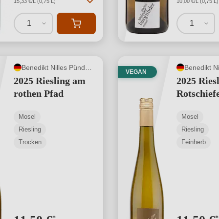
15,33 €/L (0,75 L)
10,00 €/L (0,75 L)
1
1
Benedikt Nilles Pünderich
VEGAN
2025 Riesling am
2025 Ries
rothen Pfad
Rotschief
Mosel
Mosel
Riesling
Riesling
Trocken
Feinherb
*
*