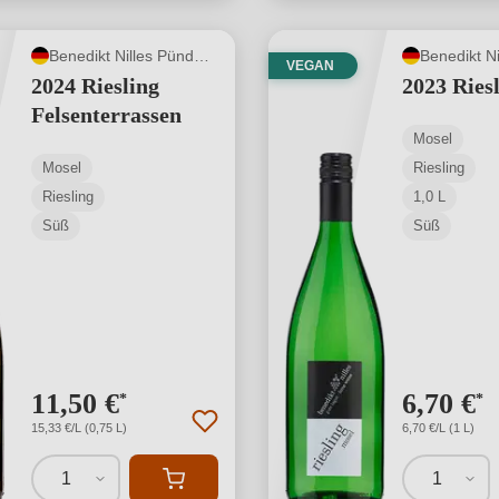
Benedikt Nilles Pünderich
VEGAN
2024 Riesling
2023 Riesl
Felsenterrassen
Mosel
Mosel
Riesling
Riesling
1,0 L
Süß
Süß
11,50 €
6,70 €
*
*
15,33 €/L (0,75 L)
6,70 €/L (1 L)
1
1