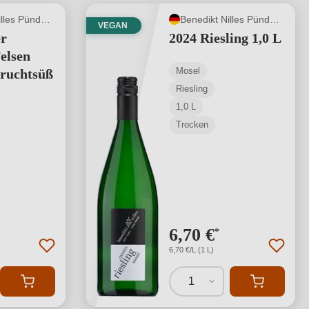
Benedikt Nilles Pünderich
Benedikt Nilles Pünderich
VEGAN
er
2024 Riesling 1,0 L
elsen
Mosel
Fruchtsüß
Riesling
1,0 L
Trocken
6,70 €
*
6,70 €/L (1 L)
1