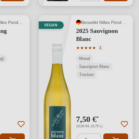
Benedikt Nilles Pünderich
Benedikt Nilles Pünderich
VEGAN
ing
2025 Sauvignon
Blanc
tliche Bewertung von 5 von 5 Sternen
Durchschnittliche Bewertung
★
★
★
★
★
1
g)
Mosel
Sauvignon Blanc
Trocken
7,50 €
*
10,00 €/L (0,75 L)