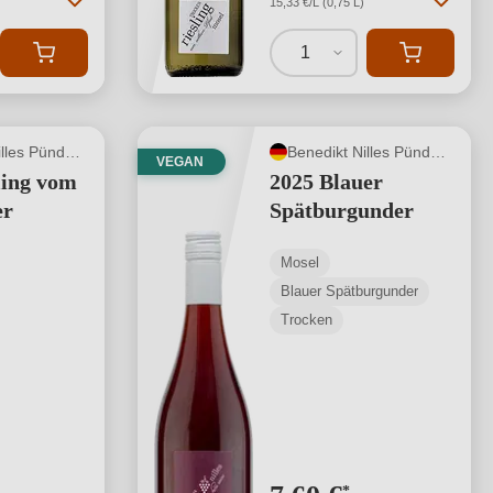
15,33 €/L (0,75 L)
1
Benedikt Nilles Pünderich
Benedikt Nilles Pünderich
VEGAN
ling vom
2025 Blauer
er
Spätburgunder
Mosel
Blauer Spätburgunder
Trocken
*