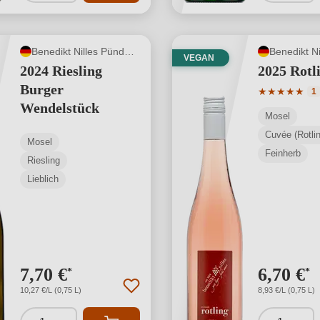
Benedikt Nilles Pünderich
VEGAN
2024 Riesling
2025 Rotl
Burger
Durchschnit
★
★
★
★
★
1
Wendelstück
Mosel
Cuvée (Rotlin
Mosel
Feinherb
Riesling
Lieblich
7,70 €
6,70 €
*
*
10,27 €/L (0,75 L)
8,93 €/L (0,75 L)