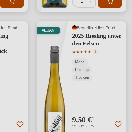
1
Benedikt Nilles Pünderich
Benedikt Nilles Pünderich
VEGAN
ling
2025 Riesling unter
den Felsen
ück
Durchschnittliche Bewertung
★
★
★
★
★
1
tliche Bewertung von 5 von 5 Sternen
Mosel
Riesling
Trocken
9,50 €
*
12,67 €/L (0,75 L)