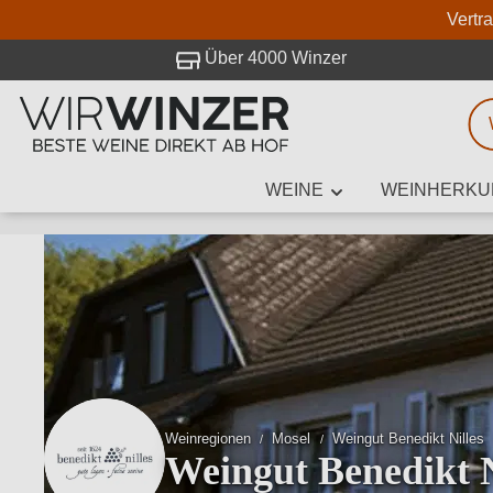
Vertr
 Besuch bei WirWinzer.
Über 4000 Winzer
WEINE
WEINHERKU
Weinsuche
Mindestens 3
Beschre
Weinregionen
Mosel
Weingut Benedikt Nilles
Weingut Benedikt N