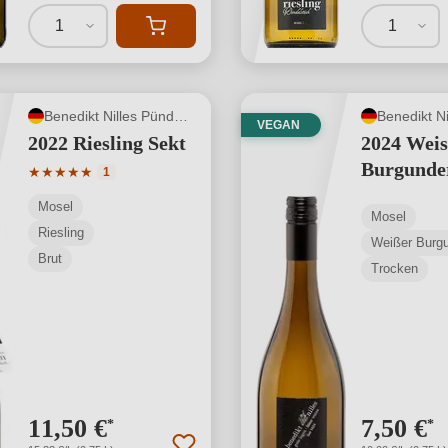
1
1
Benedikt Nilles Pünderich
VEGAN
2022 Riesling Sekt
2024 Weis
Burgunde
Durchschnittliche Bewertung von 5 von 5 Sternen
★
★
★
★
★
1
Mosel
Mosel
Riesling
Weißer Burg
Brut
Trocken
11,50 €
7,50 €
*
*