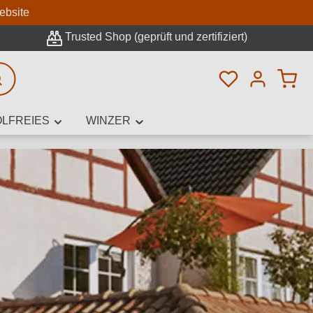
n
ebsite
Trusted Shop (geprüft und zertifiziert)
Du hast 0 Pro
rweiterte Suche
LFREIES
WINZER
innamen,