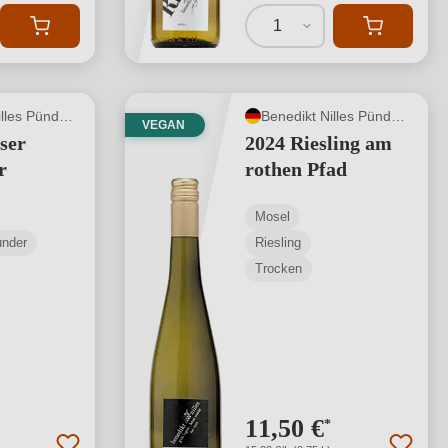
1
Benedikt Nilles Pünderich
Benedikt Nilles Pünderich
VEGAN
ser
2024 Riesling am
r
rothen Pfad
Mosel
under
Riesling
Trocken
11,50 €
*