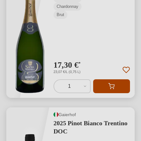
Chardonnay
Brut
17,30 €
*
23,07 €/L (0,75 L)
1
Gaierhof
2025 Pinot Bianco Trentino
DOC