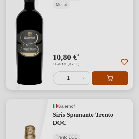
Merlot
10,80 €
*
14,40 €/L (0,75 L)
1
Gaierhof
Siris Spumante Trento
DOC
Trento DOC