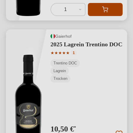
1
Gaierhof
2025 Lagrein Trentino DOC
Durchschnittliche Bewertung von 5 von
★
★
★
★
★
1
Trentino DOC
Lagrein
Trocken
10,50 €
*