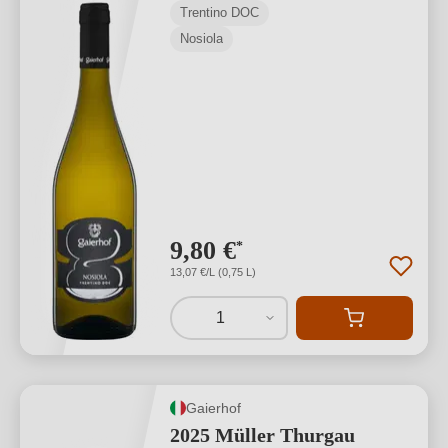
Trentino DOC
Nosiola
9,80 €
*
13,07 €/L (0,75 L)
1
Gaierhof
2025 Müller Thurgau