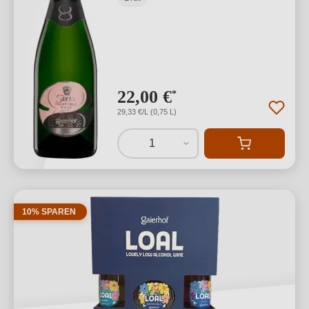
22,00 €
*
29,33 €/L (0,75 L)
1
10% SPAREN