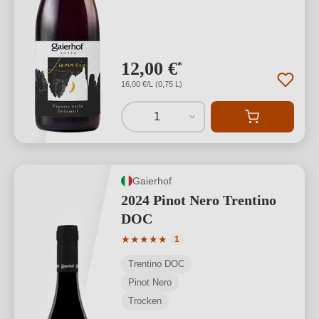
12,00 €
*
16,00 €/L (0,75 L)
1
Gaierhof
2024 Pinot Nero Trentino
DOC
Durchschnittliche Bewertung von 5 von
★
★
★
★
★
1
Trentino DOC
Pinot Nero
Trocken