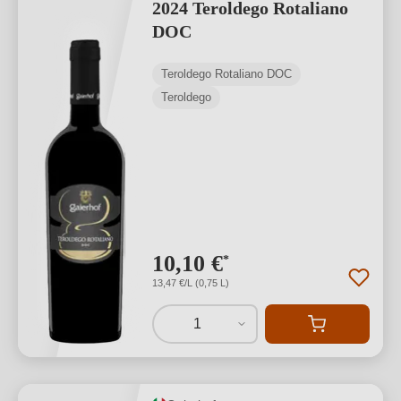
2024 Teroldego Rotaliano
DOC
Teroldego Rotaliano DOC
Teroldego
10,10 €
*
13,47 €/L (0,75 L)
1