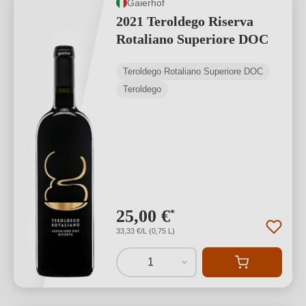
Gaierhof
2021 Teroldego Riserva
Rotaliano Superiore DOC
Teroldego Rotaliano Superiore DOC
Teroldego
25,00 €
*
33,33 €/L (0,75 L)
1