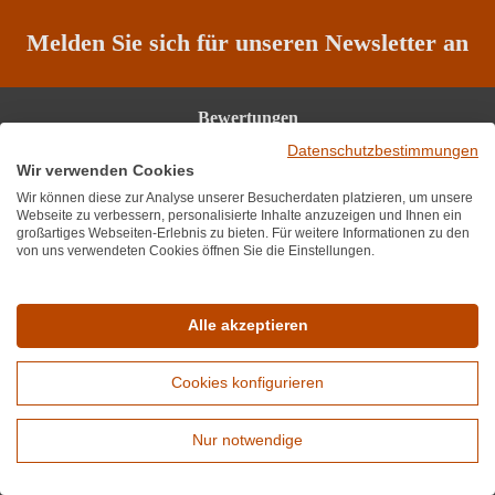
Melden Sie sich für unseren Newsletter an
Bewertungen
Datenschutzbestimmungen
★
★
★
★
★
★
4,7
(6.689)
Wir verwenden Cookies
Durchschnittliche Bewertung von 4.7 von
Service-Hotline
Wir können diese zur Analyse unserer Besucherdaten platzieren, um unsere
Webseite zu verbessern, personalisierte Inhalte anzuzeigen und Ihnen ein
Unterstützung und Beratung unter:
großartiges Webseiten-Erlebnis zu bieten. Für weitere Informationen zu den
von uns verwendeten Cookies öffnen Sie die Einstellungen.
+49 (0) 89 416 137 060
Mo-Fr, 10:00 - 17:00 Uhr
Alle akzeptieren
Mail:
info@wirwinzer.de
Cookies konfigurieren
Vertrag Widerruf
Nur notwendige
Informationen
Erweiterte Suche