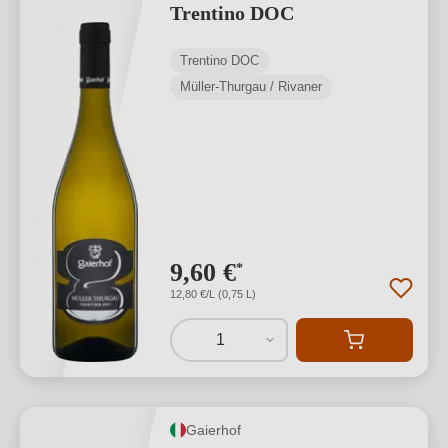
Trentino DOC
Trentino DOC
Müller-Thurgau / Rivaner
9,60 €
*
12,80 €/L (0,75 L)
1
Gaierhof