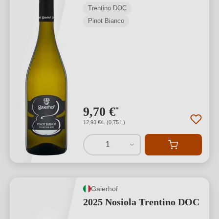
Trentino DOC
Pinot Bianco
9,70 €
*
12,93 €/L (0,75 L)
1
Gaierhof
2025 Nosiola Trentino DOC