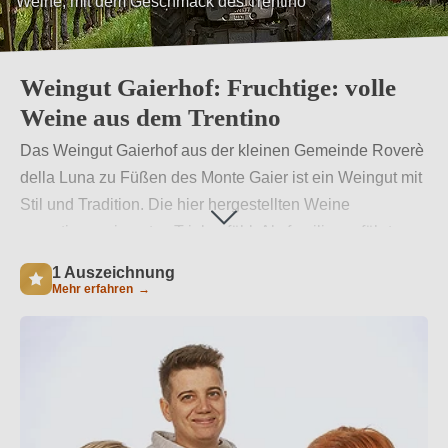
Weine, mit dem Geschmack des Trentino
Weingut Gaierhof: Fruchtige: volle
Weine aus dem Trentino
Das Weingut Gaierhof aus der kleinen Gemeinde Roverè
della Luna zu Füßen des Monte Gaier ist ein Weingut mit
Stil und Tradition. Die hier hergestellten Weine
garantieren ein gutes Trinkgefühl. Als familiengeführtes
Traditionsunternehmen arbeitet der Hof mit Winzern aus
1 Auszeichnung
der ganzen Region zusammen. Die Weine bilden die
Mehr erfahren
→
Weinkultur des Trentino perfekt ab.
Weiterlesen
→