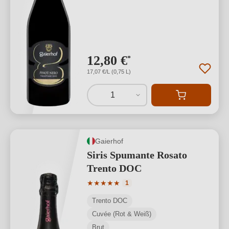
12,80 €
*
17,07 €/L (0,75 L)
1
Gaierhof
Siris Spumante Rosato
Trento DOC
Durchschnittliche Bewertung von 5 von
★
★
★
★
★
1
Trento DOC
Cuvée (Rot & Weiß)
Brut