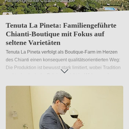
Familiengeführte Chianti-Boutique
Fokus auf seltene Varietäten
Tenuta La Pineta: Familiengeführte
Chianti-Boutique mit Fokus auf
seltene Varietäten
Tenuta La Pineta verfolgt als Boutique-Farm im Herzen
des Chianti einen konsequent qualitätsorientierten Weg:
Die Produktion ist bewusst stark limitiert, wobei Tradition
und technologische Präzision nicht im Widerspruch,
sondern in einem fein austarierten Gleichgewicht stehen.
Dieses Selbstverständnis prägt die gesamte Ausrichtung
des Weinguts – vom Weinberg bis zur Abfüllung.
Weiterlesen
→