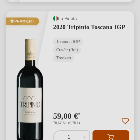
La Pineta
PRÄMIERT
2020 Tripinio Toscana IGP
Toscana IGP
Cuvée (Rot)
Trocken
59,00 €
*
78,67 €/L (0,75 L)
1