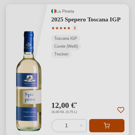
La Pineta
2025 Spepero Toscana IGP
Durchschnittliche Bewertung von 5 von
★
★
★
★
★
1
Toscana IGP
Cuvée (Weiß)
Trocken
12,00 €
*
16,00 €/L (0,75 L)
1