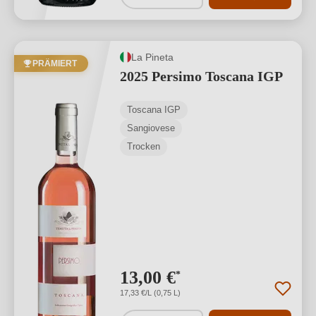
La Pineta
PRÄMIERT
2025 Persimo Toscana IGP
Toscana IGP
Sangiovese
Trocken
13,00 €
*
17,33 €/L (0,75 L)