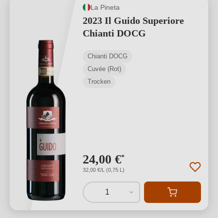
La Pineta
2023 Il Guido Superiore
Chianti DOCG
Chianti DOCG
Cuvée (Rot)
Trocken
24,00 €
*
32,00 €/L (0,75 L)
1