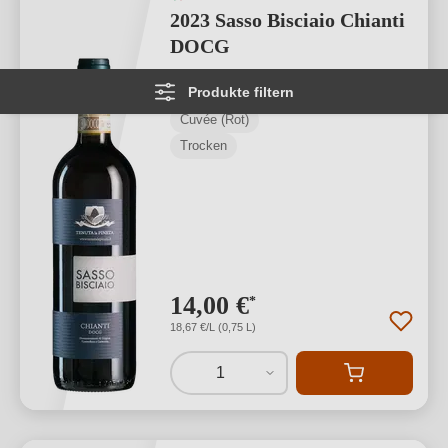
2023 Sasso Bisciaio Chianti
DOCG
Produkte filtern
Chianti DOCG
Cuvée (Rot)
Trocken
14,00 €
*
18,67 €/L (0,75 L)
1