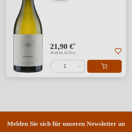
21,90 €
*
29,20 €/L (0,75 L)
1
Melden Sie sich für unseren Newsletter an