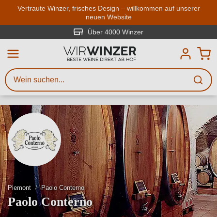
Zum Hauptinhalt springen
Vertraute Winzer, frisches Design – willkommen auf unserer
neuen Website
Weinsuche
Mindestens 3 Zeichen eingeben
Über 4000 Winzer
Beschreiben Sie, welchen Wein
Sie suchen – ob nach Geschmack,
Anlass, Weinnamen, Rebsorte,
Region, Winzer oder anderen
Kriterien.
Piemont
Paolo Conterno
Paolo Conterno