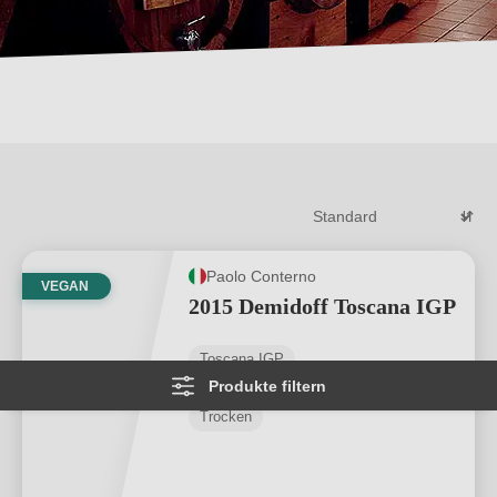
Paolo Conterno
VEGAN
2015 Demidoff Toscana IGP
Toscana IGP
Produkte filtern
Sangiovese
Trocken