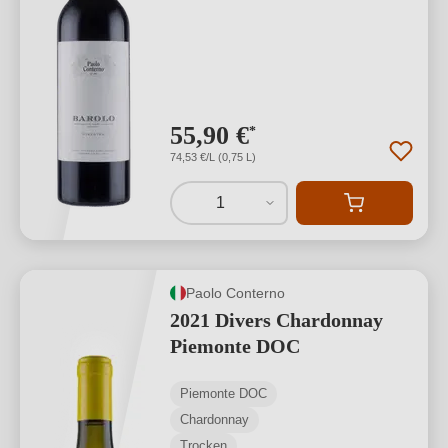
55,90 €
*
74,53 €/L (0,75 L)
1
Paolo Conterno
2021 Divers Chardonnay
Piemonte DOC
Piemonte DOC
Chardonnay
Trocken