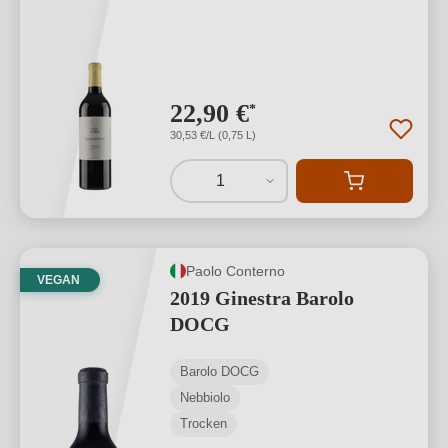
22,90 €
*
30,53 €/L (0,75 L)
1
Paolo Conterno
VEGAN
2019 Ginestra Barolo
DOCG
Barolo DOCG
Nebbiolo
Trocken