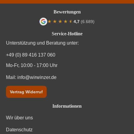
Bewertungen
★
★
★
★
★
★
4,7
(6.689)
Durchschnittliche Bewertung von 4.7 von
Service-Hotline
Unterstützung und Beratung unter:
+49 (0) 89 416 137 060
Mo-Fr, 10:00 - 17:00 Uhr
Mail:
info@wirwinzer.de
Vertrag Widerruf
Informationen
Wir über uns
Datenschutz