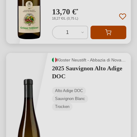
13,70 €
*
18,27 €/L (0,75 L)
1
Kloster Neustift - Abbazia di Novacella
2025 Sauvignon Alto Adige
DOC
Alto Adige DOC
Sauvignon Blanc
Trocken