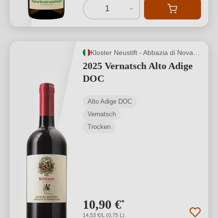
1
Kloster Neustift - Abbazia di Novacella
2025 Vernatsch Alto Adige
DOC
Alto Adige DOC
Vernatsch
Trocken
10,90 €
*
14,53 €/L (0,75 L)