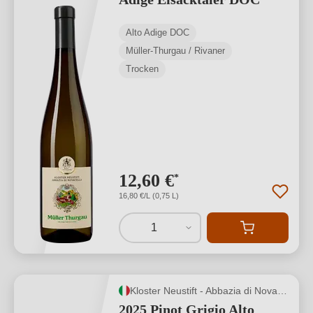
Alto Adige DOC
Müller-Thurgau / Rivaner
Trocken
12,60 €
*
16,80 €/L (0,75 L)
1
Kloster Neustift - Abbazia di Novacella
2025 Pinot Grigio Alto