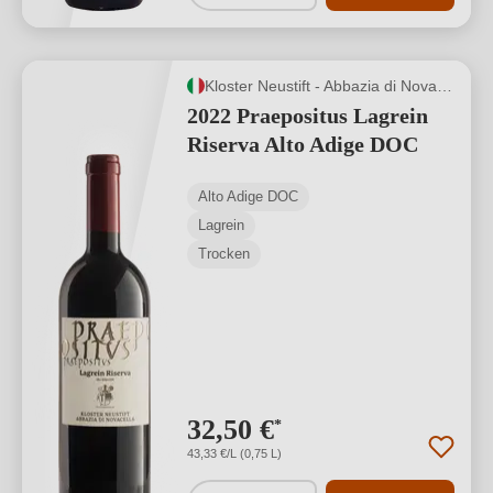
Kloster Neustift - Abbazia di Novacella
2022 Praepositus Lagrein
Riserva Alto Adige DOC
Alto Adige DOC
Lagrein
Trocken
32,50 €
*
43,33 €/L (0,75 L)