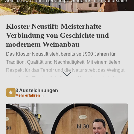
Seit fast 900 Jahren lebendige Glaubens- und Kulturstätte
Kloster Neustift: Meisterhafte
Verbindung von Geschichte und
modernem Weinanbau
Das Kloster Neustift steht bereits seit 900 Jahren für
Tradition, Qualität und Nachhaltigkeit. Mit einem tiefen
Respekt für das Terroir und die Natur strebt das Weingut
danach, die Einzigartigkeit seiner Umgebung in jedem
Wein widerzuspiegeln. Durch nachhaltiges Wirtschaften
3 Auszeichnungen
sichert Kloster Neustift die Schönheit und Reinheit der
Mehr erfahren
→
Natur für zukünftige Generationen.
Weiterlesen
→