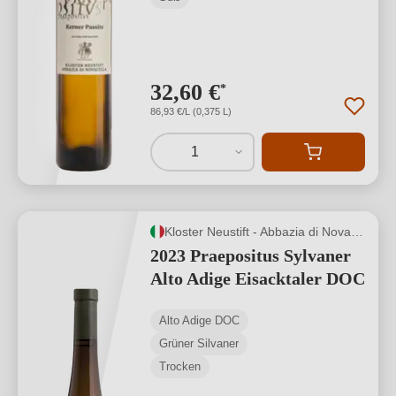
32,60 €
*
86,93 €/L (0,375 L)
1
Kloster Neustift - Abbazia di Novacella
2023 Praepositus Sylvaner
Alto Adige Eisacktaler DOC
Alto Adige DOC
Grüner Silvaner
Trocken