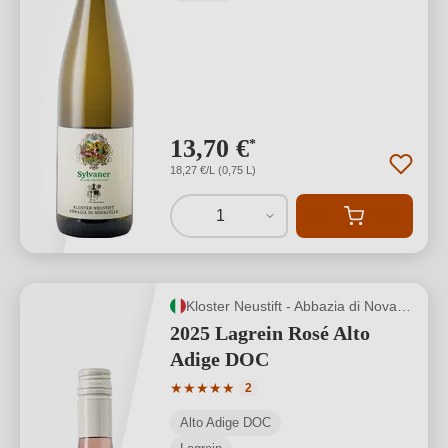
13,70 €
*
18,27 €/L (0,75 L)
1
Kloster Neustift - Abbazia di Novacella
2025 Lagrein Rosé Alto
Adige DOC
Durchschnittliche Bewertung von 5 von
★
★
★
★
★
2
Alto Adige DOC