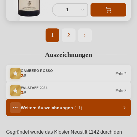
1
1
2
Seite
Seite
Auszeichnungen
GAMBERO ROSSO
Mehr
2
/5
FALSTAFF
2024
Mehr
3
/5
Weitere Auszeichnungen
(+1)
Gegründet wurde das Kloster Neustift 1142 durch den