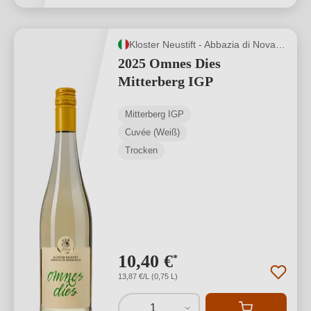
Kloster Neustift - Abbazia di Novacella
2025 Omnes Dies
Mitterberg IGP
Mitterberg IGP
Cuvée (Weiß)
Trocken
10,40 €
*
13,87 €/L (0,75 L)
1