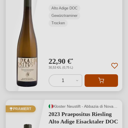
Alto Adige DOC
Gewürztraminer
Trocken
22,90 €
*
30,53 €/L (0,75 L)
1
Kloster Neustift - Abbazia di Novacella
PRÄMIERT
2023 Praepositus Riesling
Alto Adige Eisacktaler DOC