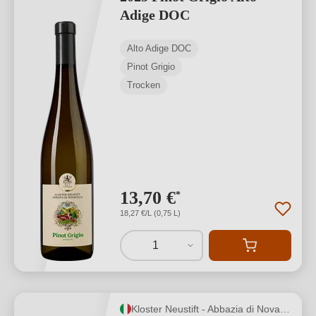
Adige DOC
Alto Adige DOC
Pinot Grigio
Trocken
13,70 €
*
18,27 €/L (0,75 L)
1
Kloster Neustift - Abbazia di Novacella