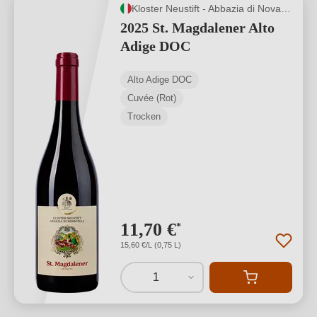
Kloster Neustift - Abbazia di Novacella
2025 St. Magdalener Alto
Adige DOC
Alto Adige DOC
Cuvée (Rot)
Trocken
11,70 €
*
15,60 €/L (0,75 L)
1