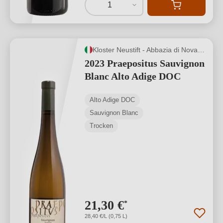
1
Kloster Neustift - Abbazia di Novacella
2023 Praepositus Sauvignon
Blanc Alto Adige DOC
Alto Adige DOC
Sauvignon Blanc
Trocken
21,30 €
*
28,40 €/L (0,75 L)