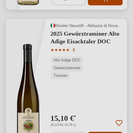
Kloster Neustift - Abbazia di Novacella
2025 Gewürztraminer Alto
Adige Eisacktaler DOC
Durchschnittliche Bewertung von 5 von
★
★
★
★
★
2
Alto Adige DOC
Gewürztraminer
Trocken
15,10 €
*
20,13 €/L (0,75 L)