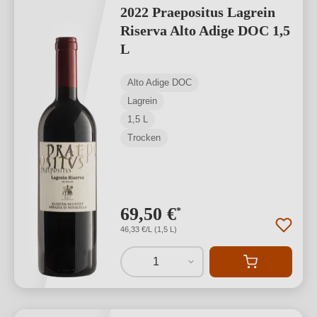
2022 Praepositus Lagrein
Riserva Alto Adige DOC 1,5
L
Alto Adige DOC
Lagrein
1,5 L
Trocken
69,50 €
*
46,33 €/L (1,5 L)
1