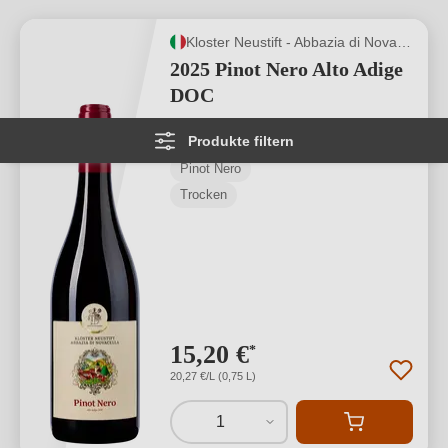
Kloster Neustift - Abbazia di Novacella
2025 Pinot Nero Alto Adige
DOC
Produkte filtern
Alto Adige DOC
Pinot Nero
Trocken
15,20 €
*
20,27 €/L (0,75 L)
1