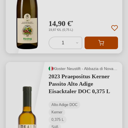
14,90 €
*
19,87 €/L (0,75 L)
1
Kloster Neustift - Abbazia di Novacella
2023 Praepositus Kerner
Passito Alto Adige
Eisacktaler DOC 0,375 L
Alto Adige DOC
Kerner
0,375 L
Süß