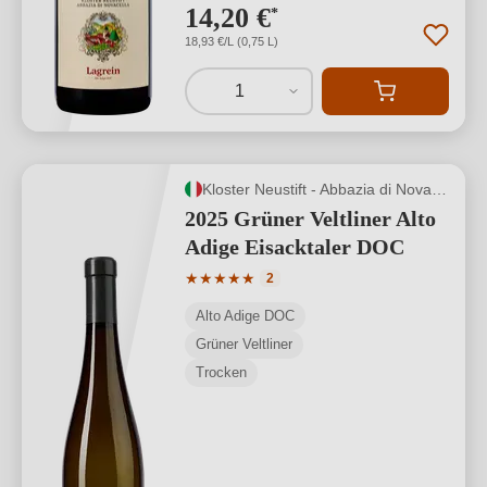
14,20 €
*
18,93 €/L (0,75 L)
1
Kloster Neustift - Abbazia di Novacella
2025 Grüner Veltliner Alto
Adige Eisacktaler DOC
Durchschnittliche Bewertung von 5 von
★
★
★
★
★
2
Alto Adige DOC
Grüner Veltliner
Trocken