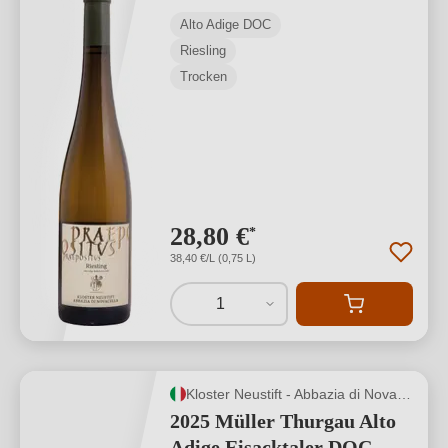
Alto Adige DOC
Riesling
Trocken
28,80 €
*
38,40 €/L (0,75 L)
1
Kloster Neustift - Abbazia di Novacella
2025 Müller Thurgau Alto
Adige Eisacktaler DOC