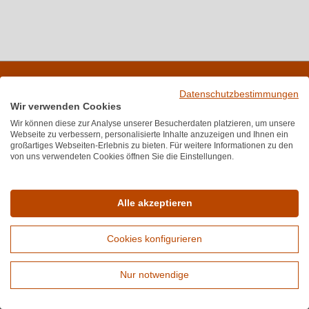
Melden Sie sich für unseren Newsletter an
Datenschutzbestimmungen
Wir verwenden Cookies
Wir können diese zur Analyse unserer Besucherdaten platzieren, um unsere
Webseite zu verbessern, personalisierte Inhalte anzuzeigen und Ihnen ein
Bewertungen
großartiges Webseiten-Erlebnis zu bieten. Für weitere Informationen zu den
von uns verwendeten Cookies öffnen Sie die Einstellungen.
★
★
★
★
★
★
4,7
(6.689)
Durchschnittliche Bewertung von 4.7 von
Service-Hotline
Alle akzeptieren
Unterstützung und Beratung unter:
+49 (0) 89 416 137 060
Cookies konfigurieren
Mo-Fr, 10:00 - 17:00 Uhr
Nur notwendige
Mail:
info@wirwinzer.de
Erweiterte Suche