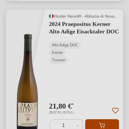
Kloster Neustift - Abbazia di Novacella
2024 Praepositus Kerner
Alto Adige Eisacktaler DOC
Alto Adige DOC
Kerner
Trocken
21,80 €
*
29,07 €/L (0,75 L)
1