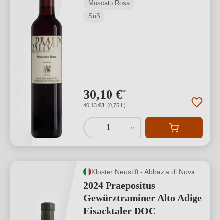
Moscato Rosa
Süß
30,10 €
*
40,13 €/L (0,75 L)
1
Kloster Neustift - Abbazia di Novacella
2024 Praepositus
Gewürztraminer Alto Adige
Eisacktaler DOC