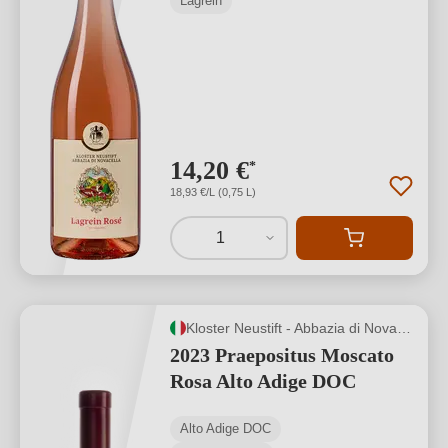
Lagrein
14,20 €
*
18,93 €/L (0,75 L)
1
Kloster Neustift - Abbazia di Novacella
2023 Praepositus Moscato
Rosa Alto Adige DOC
Alto Adige DOC