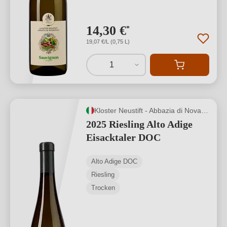
14,30 €
*
19,07 €/L (0,75 L)
1
Kloster Neustift - Abbazia di Novacella
2025 Riesling Alto Adige
Eisacktaler DOC
Alto Adige DOC
Riesling
Trocken