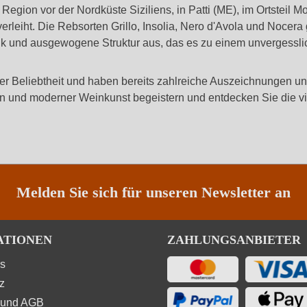
egion vor der Nordküste Siziliens, in Patti (ME), im Ortsteil M
erleiht. Die Rebsorten Grillo, Insolia, Nero d'Avola und Nocera
tik und ausgewogene Struktur aus, das es zu einem unvergessl
r Beliebtheit und haben bereits zahlreiche Auszeichnungen un
ion und moderner Weinkunst begeistern und entdecken Sie die vi
Melden Sie sich für unseren Newsletter an
ATIONEN
ZAHLUNGSANBIETER
ns
z
 und AGB