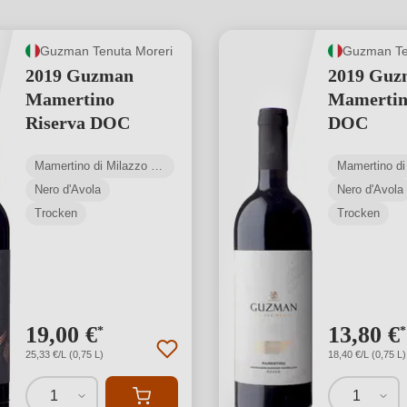
Guzman Tenuta Moreri
Guzman Te
2019 Guzman
2019 Guz
Mamertino
Mamertin
Riserva DOC
DOC
Mamertino di Milazzo DOC
Nero d'Avola
Nero d'Avola
Trocken
Trocken
19,00 €
13,80 €
*
*
25,33 €/L (0,75 L)
18,40 €/L (0,75 L)
1
1