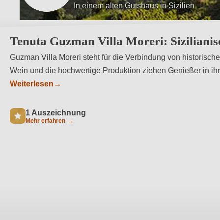
In einem alten Gutshaus in Sizilien
Wenige Kilometer vom Vulkan Ätna entfer
Tenuta Guzman Villa Moreri: Sizilianisc
Guzman Villa Moreri steht für die Verbindung von historische
Wein und die hochwertige Produktion ziehen Genießer in ih
Weiterlesen
→
1 Auszeichnung
Mehr erfahren
→