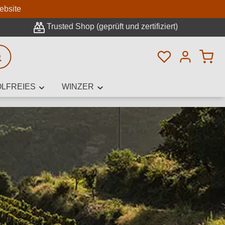
n
ebsite
Trusted Shop (geprüft und zertifiziert)
Du hast 0 Pro
rweiterte Suche
LFREIES
WINZER
innamen,