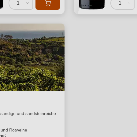
1
1
 sandige und sandsteinreiche
:
 und Rotweine
he: