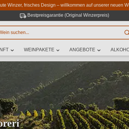
Zum Hauptinhalt springen
Zur Suche springen
Zur Hauptnavigation springe
aute Winzer, frisches Design – willkommen auf unserer neuen W
Bestpreisgarantie (Original Winzerpreis)
E
NFT
WEINPAKETE
ANGEBOTE
ALKOHO
 Zeichen eingeben
iben Sie, welchen Wein Sie suchen – ob nach Geschmack, Anlass, We
Rebsorte, Region, Winzer oder anderen Kriterien.
reri