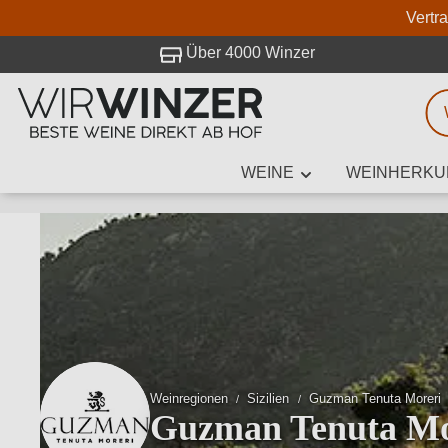
Vertr
 Besuch bei WirWinzer.
Über 4000 Winzer
WEINE
WEINHERKU
Weinsuche
Mindestens 3
Beschre
Weinregionen
Sizilien
Guzman Tenuta Moreri
Guzman Tenuta Mo