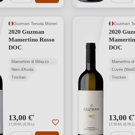
Guzman Tenuta Moreri
Guzman Te
2020 Guzman
2020 Guz
Mamertino Rosso
Mamertin
DOC
DOC
Mamertino di Milazzo DOC
Nero d'Avola
Cuvée (Weiß
Trocken
Trocken
13,00 €
13,00 €
*
*
17,33 €/L (0,75 L)
17,33 €/L (0,75 L)