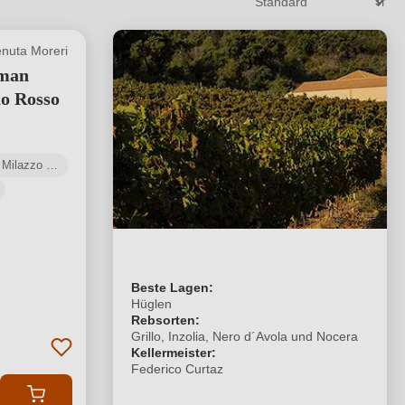
nuta Moreri
man
o Rosso
Mamertino di Milazzo DOC
Beste Lagen:
Hüglen
Rebsorten:
Grillo, Inzolia, Nero d´Avola und Nocera
Kellermeister:
Federico Curtaz