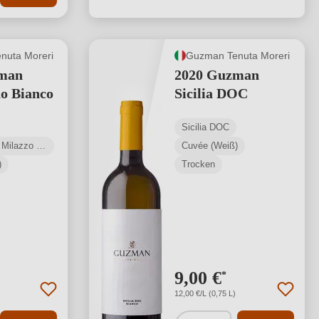
nuta Moreri
Guzman Tenuta Moreri
man
2020 Guzman
o Bianco
Sicilia DOC
Sicilia DOC
Mamertino di Milazzo DOC
Cuvée (Weiß)
)
Trocken
9,00 €
*
12,00 €/L (0,75 L)