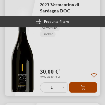
2023 Vermentino di
Sardegna DOC
Produkte filtern
Vermentino di Sardegna DOC
Vermentino
Trocken
30,00 €
*
40,00 €/L (0,75 L)
1