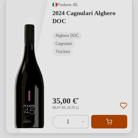
Podere 45
2024 Cagnulari Alghero
DOC
Alghero DOC
Cagnulari
Trocken
35,00 €
*
46,67 €/L (0,75 L)
1