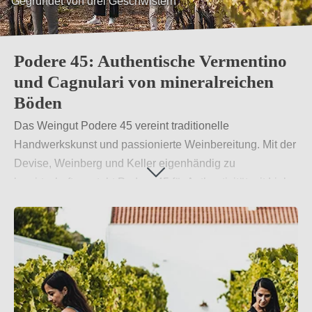
Gegründet von drei Geschwistern
Handwerker und Winzer
Podere 45: Authentische Vermentino
und Cagnulari von mineralreichen
Böden
Das Weingut Podere 45 vereint traditionelle
Handwerkskunst und passionierte Weinbereitung. Mit der
Devise, Weinberg und Keller eigenhändig zu
bewirtschaften, steht Podere 45 für Authentizität mit Liebe
zum Detail. Dieses Engagement für Qualität und die
persönliche Note im Weinbau machen die Weine von
Podere 45 einzigartig.
Weiterlesen
→