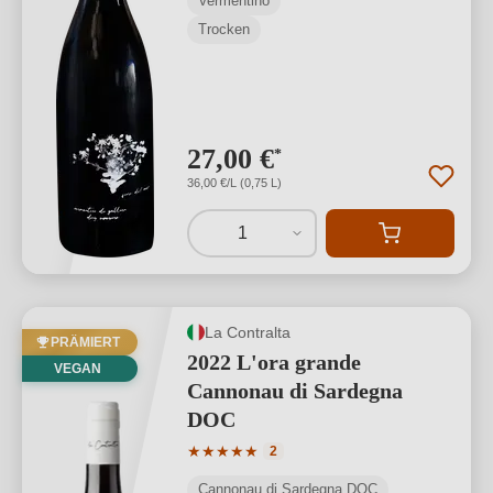
Vermentino
Trocken
27,00 €
*
36,00 €/L (0,75 L)
1
La Contralta
PRÄMIERT
2022 L'ora grande
VEGAN
Cannonau di Sardegna
DOC
Durchschnittliche Bewertung von 5 von
★
★
★
★
★
2
Cannonau di Sardegna DOC