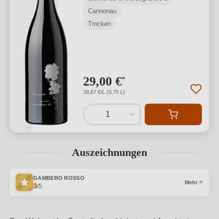
Cannonau
Trocken
29,00 €
*
38,67 €/L (0,75 L)
1
Auszeichnungen
GAMBERO ROSSO
Mehr
3
/5