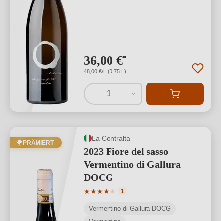
36,00 €
*
48,00 €/L (0,75 L)
1
La Contralta
PRÄMIERT
2023 Fiore del sasso
Vermentino di Gallura
DOCG
Durchschnittliche Bewertung von 4 von
★
★
★
★
★
1
Vermentino di Gallura DOCG