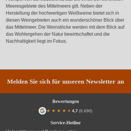
Meeresgebiete des Mittelmeers gilt. Neben der
Herstellung der hochwertigen Weißweine bietet sich in
diesen Weingebieten auch ein wunderschöner Blick über
das Mittelmeer. Die Weinstöcke werden mit dem Blick auf
das Wohlergehen der Natur bewirtschaftet und die
Nachhaltigkeit liegt im Fokus.
Melden Sie sich für unseren Newsletter an
Bewertungen
★
★
★
★
★
★
4,7
(6.690)
Durchschnittliche Bewertung von 4.7 von
Service-Hotline