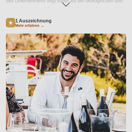
des Unternehmens liegt dabei auf der ökologischen und
nachhaltigen Herstellung von Weißwein auf der Insel
Sardinien. Um die Umwelt so wenig wie möglich zu
1 Auszeichnung
belasten, richtet sich die Weinherstellung auf dem
Mehr erfahren
→
Weingut La Contralta ganz nach dem Rhythmus der
Natur. Dadurch erhalten die Weißweine ihre hochwertige
Qualität und ihren intensiven Geschmack, der durch die
lange Lagerungszeit in Amphoren entsteht.
Weiterlesen
→