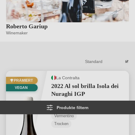
Roberto Gariup
Winemaker
La Contralta
PRÄMIERT
2022 Al sol brilla Isola dei
VEGAN
Nuraghi IGP
Produkte filtern
Isola dei Nuraghi IGP
Vermentino
Trocken