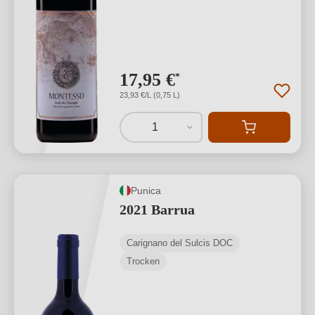
17,95 €
*
23,93 €/L (0,75 L)
1
Punica
2021 Barrua
Carignano del Sulcis DOC
Trocken