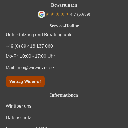
Bewertungen
★
★
★
★
★
★
4,7
(6.689)
Durchschnittliche Bewertung von 4.7 von
Service-Hotline
Unterstützung und Beratung unter:
+49 (0) 89 416 137 060
Mo-Fr, 10:00 - 17:00 Uhr
Mail:
info@wirwinzer.de
Vertrag Widerruf
Informationen
Wir über uns
Datenschutz