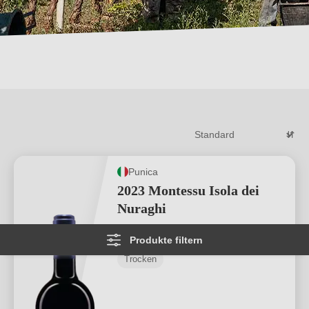
Punica
2023 Montessu Isola dei
Nuraghi
Produkte filtern
Carignano del Sulcis DOC
Trocken