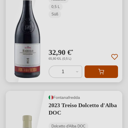
0,5 L
Süß
32,90 €
*
65,80 €/L (0,5 L)
1
Fontanafredda
2023 Treiso Dolcetto d'Alba
DOC
Dolcetto d'Alba DOC