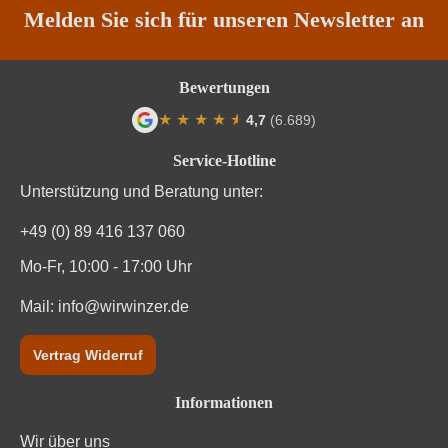
Melden Sie sich für unseren Newsletter an
Bewertungen
★
★
★
★
★
★
4,7
(6.689)
Durchschnittliche Bewertung von 4.7 von
Service-Hotline
Unterstützung und Beratung unter:
+49 (0) 89 416 137 060
Mo-Fr, 10:00 - 17:00 Uhr
Mail:
info@wirwinzer.de
Vertrag Widerruf
Informationen
Wir über uns