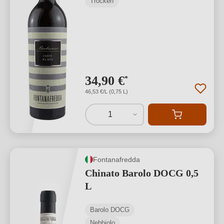
Trocken
34,90 €
*
46,53 €/L (0,75 L)
1
Fontanafredda
Chinato Barolo DOCG 0,5
L
Barolo DOCG
Nebbiolo