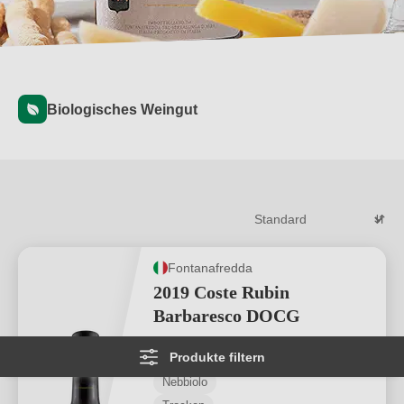
Biologisches Weingut
Fontanafredda
2019 Coste Rubin
Barbaresco DOCG
Produkte filtern
Barbaresco DOCG
Nebbiolo