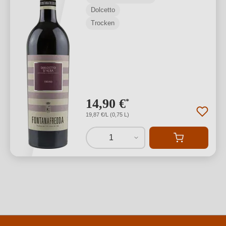
Dolcetto
Trocken
14,90 €
*
19,87 €/L (0,75 L)
1