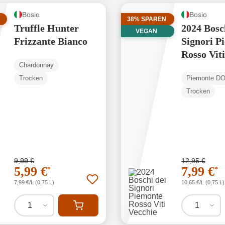
Bosio
Bosio
38% SPAREN
Truffle Hunter
2024 Bosc
VEGAN
Frizzante Bianco
Signori P
Rosso Viti
Chardonnay
Trocken
Piemonte D
Trocken
9,99 €
12,95 €
5,99 €
7,99 €
*
*
7,99 €/L (0,75 L)
10,65 €/L (0,75 L)
1
1