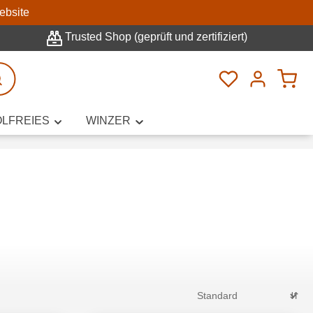
n
ebsite
Trusted Shop (geprüft und zertifiziert)
Du hast 0 Pro
rweiterte Suche
LFREIES
WINZER
innamen,