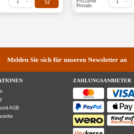
1
1
Melden Sie sich für unseren Newsletter an
ATIONEN
ZAHLUNGSANBIETER
ns
z
 und AGB
rantie