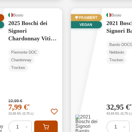
Bosio
Bosio
PRÄMIERT
2025 Boschi dei
2021 Bosc
VEGAN
Signori
Signori B
Chardonnay Viti
Barolo DOC
Vecchie
Piemonte DOC
Nebbiolo
Chardonnay
Trocken
Trocken
10,99 €
7,99 €
32,95 €
*
*
10,65 €/L (0,75 L)
43,93 €/L (0,75 L)
1
1