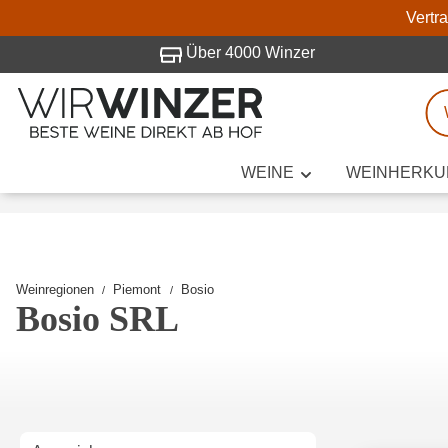
Vertr
 Besuch bei WirWinzer.
Über 4000 Winzer
WEINE
WEINHERKU
Weinsuche
Mindestens 3
Weinregionen
Piemont
Bosio
Bosio SRL
Beschre