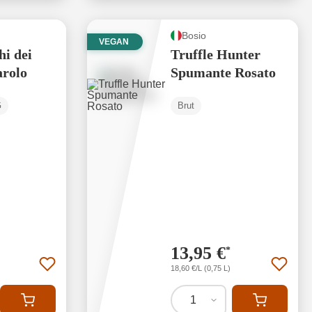
Bosio
VEGAN
hi dei
Truffle Hunter
arolo
Spumante Rosato
G
Brut
13,95 €
*
18,60 €/L (0,75 L)
1