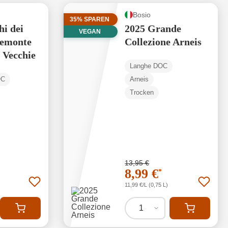
Bosio
35% SPAREN
hi dei
2025 Grande
VEGAN
iemonte
Collezione Arneis
 Vecchie
Langhe DOC
OC
Arneis
Trocken
13,95 €
8,99 €
*
11,99 €/L (0,75 L)
1