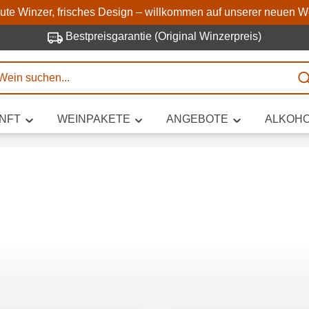
Zum Hauptinhalt springen
Zur Suche springen
Zur Hauptnavigation springe
aute Winzer, frisches Design – willkommen auf unserer neuen W
Bestpreisgarantie (Original Winzerpreis)
E
NFT
WEINPAKETE
ANGEBOTE
ALKOHO
 Zeichen eingeben
iben Sie, welchen Wein Sie suchen – ob nach Geschmack, Anlass, We
Rebsorte, Region, Winzer oder anderen Kriterien.