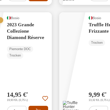
Bosio
Bosio
2023 Grande
Truffle H
Collezione
Frizzante
Diamond Réserve
Trocken
Piemonte DOC
Trocken
14,95 €
9,99 €
*
*
19,93 €/L (0,75 L)
13,32 €/L (0,75 L)