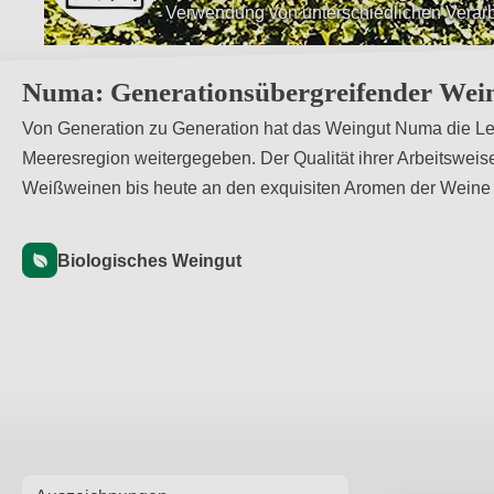
Verwendung von unterschiedlichen Verar
Experimentieren im Keller mit verschied
Numa: Generationsübergreifender Wein
Von Generation zu Generation hat das Weingut Numa die Leid
Meeresregion weitergegeben. Der Qualität ihrer Arbeitsweis
Weißweinen bis heute an den exquisiten Aromen der Weine 
Biologisches Weingut