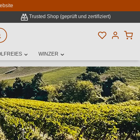
n
ebsite
Trusted Shop (geprüft und zertifiziert)
Du hast 0 Pro
rweiterte Suche
LFREIES
WINZER
innamen,