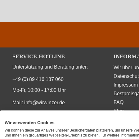
SERVICE-HOTLINE
INFORM
Unterstützung und Beratung unter:
Wir über u
Datenschut
+49 (0) 89 416 137 060
Impressum
Mo-Fr, 10:00 - 17:00 Uhr
Bestpreisga
FAQ
Mail:
info@wirwinzer.de
Blog
Vertrag Widerruf
Wir verwenden Cookies
Wir können diese zur Analyse unserer Besucherdaten platzieren, um unsere Web
SIE FINDEN UNS AUCH AUF
BEWERT
und Ihnen ein großartiges Webseiten-Erlebnis zu bieten. Für weitere Informati