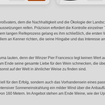
oßvaters, dem die Nachhaltigkeit und die Ökologie der Landscha
ssetzungen reifen. Präzision erfordert die Kontrolle einzelner
em langen Reifeprozess gelang es ihm schließlich, die ersten W
 allem an Kenner richten, die seine Hingabe und das Interesse 
ma lauten, denn der Winzer Pier Francesco legt keinen Wert au
n am Ende seine gesamte Liebe für den Wein schmecken, die übe
onst auf der Welt in ähnlicher Weise zu finden sind.
iell für den Erfolg, sondern auch das Vorhandensein eines pass
intensiver Sonneneinstrahlung ein milder Wind über die Anbaufl
 von 160 Metern. Im Angebot stehen am Ende Weine, wie der Up