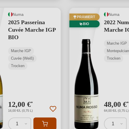
Numa
Numa
PRÄMIERT
2025 Passerina
2022 Num
BIO
Cuvée Marche IGP
Marche I
BIO
Marche IGP
Marche IGP
Montepulcia
Cuvée (Weiß)
Trocken
Trocken
12,00 €
48,00 €
*
*
16,00 €/L (0,75 L)
64,00 €/L (0,75 L)
1
1