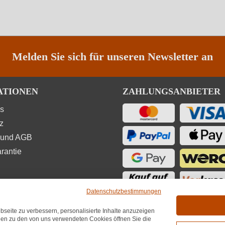
Melden Sie sich für unseren Newsletter an
ATIONEN
ZAHLUNGSANBIETER
ns
z
 und AGB
rantie
Datenschutzbestimmungen
seite zu verbessern, personalisierte Inhalte anzuzeigen
UNGEN
onen zu den von uns verwendeten Cookies öffnen Sie die