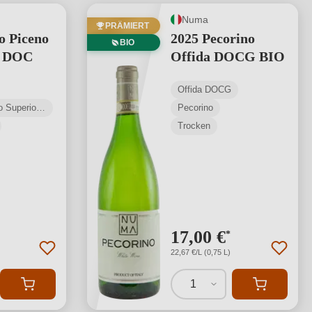
Numa
PRÄMIERT
o Piceno
2025 Pecorino
BIO
e DOC
Offida DOCG BIO
Offida DOCG
Rosso Piceno Superiore DOC
Pecorino
Trocken
17,00 €
*
22,67 €/L (0,75 L)
1