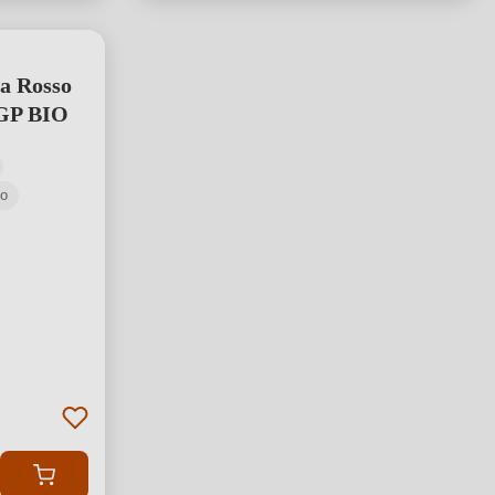
a Rosso
GP BIO
no