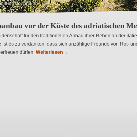
beitungstechniken
enen Verarbeitungs- und Weinherstellungsmethoden
anbau vor der Küste des adriatischen Me
enschaft für den traditionellen Anbau ihrer Reben an der itali
e ist es zu verdanken, dass sich unzählige Freunde von Rot- un
erfreuen dürfen.
Weiterlesen
→