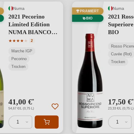
Numa
Numa
PRÄMIERT
2021 Pecorino
2021 Ross
BIO
Limited Edition
Superior
NUMA BIANCO
BIO
BIO
Durchschnittliche Bewertung von 4 von 5 Sternen
★
★
★
★
★
2
Marche IGP
Cuvée (Rot)
Pecorino
Trocken
Trocken
41,00 €
17,50 €
*
*
54,67 €/L (0,75 L)
23,33 €/L (0,75 L)
1
1