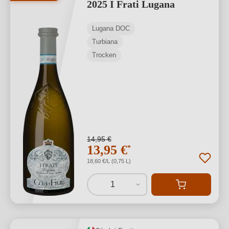
2025 I Frati Lugana
Lugana DOC
Turbiana
Trocken
14,95 €
13,95 €
*
18,60 €/L (0,75 L)
1