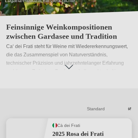
Einzellagen, Böden und Präzision
Feinsinnige Weinkompositionen
zwischen Gardasee und Tradition
Ca‘ dei Frati steht für Weine mit Wiedererkennungswert,
die das Zusammenspiel von Naturverständnis,
technischer Präzision und jahrzehntelanger Erfahrung
verkörpern. Zwischen Gardasee, kalk- und tonhaltigen
Böden sowie ausgewählten Einzellagen entstehen unter
der Leitung von Michele Maffizzoni ausdrucksstarke
Tropfen, die Rebsortencharakter und Herkunft präzise
zum Ausdruck bringen – ohne dabei laut zu sein.
Weiterlesen
→
Cà dei Frati
2025 Rosa dei Frati