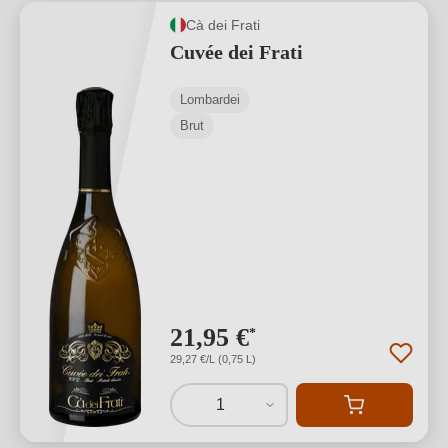
Cà dei Frati
Cuvée dei Frati
Lombardei
Brut
21,95 €
*
29,27 €/L (0,75 L)
1