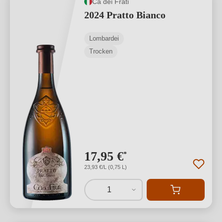
Cà dei Frati
2024 Pratto Bianco
Lombardei
Trocken
17,95 €
*
23,93 €/L (0,75 L)
1