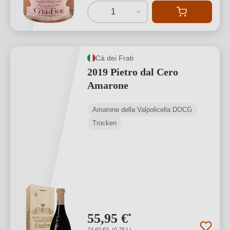
1
Cà dei Frati
2019 Pietro dal Cero
Amarone
Amarone della Valpolicella DOCG
Trocken
55,95 €
*
74,60 €/L (0,75 L)