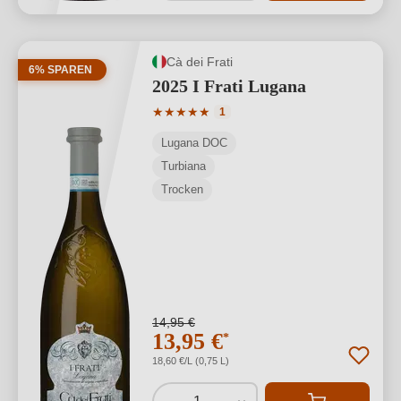
Cà dei Frati
6% SPAREN
2025 I Frati Lugana
Durchschnittliche Bewertung von 5 von
★
★
★
★
★
1
Lugana DOC
Turbiana
Trocken
14,95 €
13,95 €
*
18,60 €/L (0,75 L)