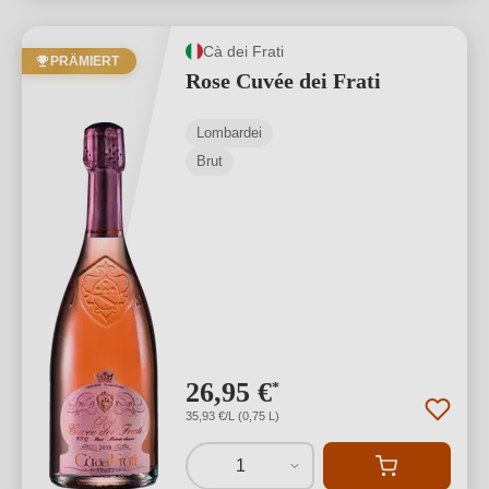
Cà dei Frati
PRÄMIERT
Rose Cuvée dei Frati
Lombardei
Brut
26,95 €
*
35,93 €/L (0,75 L)
1