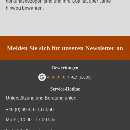
herkunftsbezogen sind und ihre Qualität über Jahre
hinweg bewahren.
Melden Sie sich für unseren Newsletter an
Bewertungen
★
★
★
★
★
★
4,7
(6.689)
Durchschnittliche Bewertung von 4.7 von
Service-Hotline
Unterstützung und Beratung unter:
+49 (0) 89 416 137 060
Mo-Fr, 10:00 - 17:00 Uhr