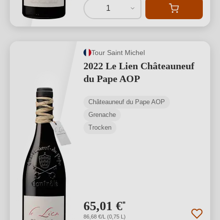
1
Tour Saint Michel
2022 Le Lien Châteauneuf
du Pape AOP
Châteauneuf du Pape AOP
Grenache
Trocken
65,01 €
*
86,68 €/L (0,75 L)