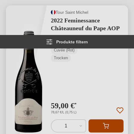
Tour Saint Michel
2022 Feminessance
Châteauneuf du Pape AOP
Produkte filtern
Châteauneuf du Pape AOP
Cuvée (Rot)
Trocken
59,00 €
*
78,67 €/L (0,75 L)
1