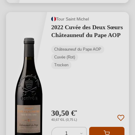
Tour Saint Michel
2022 Cuvée des Deux Sœurs
Châteauneuf du Pape AOP
Châteauneuf du Pape AOP
Cuvée (Rot)
Trocken
30,50 €
*
40,67 €/L (0,75 L)
1