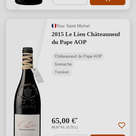
Tour Saint Michel
2015 Le Lien Châteauneuf
du Pape AOP
Châteauneuf du Pape AOP
Grenache
Trocken
65,00 €
*
86,67 €/L (0,75 L)