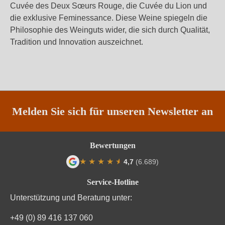
Cuvée des Deux Sœurs Rouge, die Cuvée du Lion und
die exklusive Feminessance. Diese Weine spiegeln die
Philosophie des Weinguts wider, die sich durch Qualität,
Tradition und Innovation auszeichnet.
Melden Sie sich für unseren Newsletter an
Bewertungen
★
★
★
★
★
★
4,7
(6.689)
Durchschnittliche Bewertung von 4.7 von
Service-Hotline
Unterstützung und Beratung unter:
+49 (0) 89 416 137 060