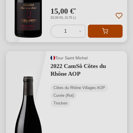
15,00 €
*
20,00 €/L (0,75 L)
1
Tour Saint Michel
2022 CamSô Côtes du
Rhône AOP
Côtes du Rhône Villages AOP
Cuvée (Rot)
Trocken