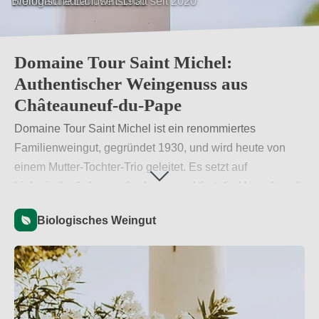
Biologische Landwirtschaft seit 2020
Domaine Tour Saint Michel:
Authentischer Weingenuss aus
Châteauneuf-du-Pape
Domaine Tour Saint Michel ist ein renommiertes
Familienweingut, gegründet 1930, und wird heute von
einem Mutter-Tochter-Trio geleitet. Es setzt auf
biologische Anbaumethoden, respektiert die Umwelt und
Menschen. Die Weine spiegeln das einzigartige Terroir
Biologisches Weingut
von Châteauneuf-du-Pape wider und überzeugen durch
Qualität und Tradition. Ein Muss für Weinliebhaber, die
nachhaltigen Genuss schätzen​.
Weiterlesen
→