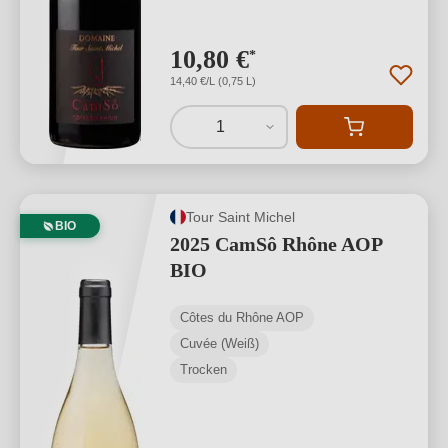
10,80 €
*
14,40 €/L (0,75 L)
1
Tour Saint Michel
BIO
2025 CamSô Rhône AOP
BIO
Côtes du Rhône AOP
Cuvée (Weiß)
Trocken