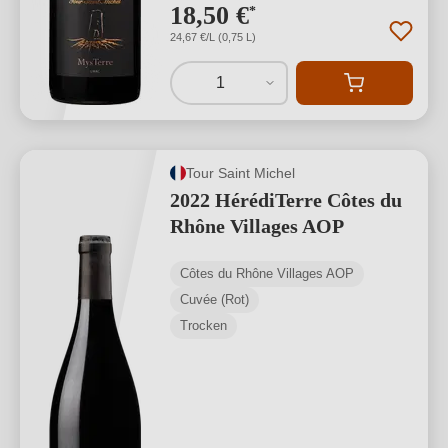
18,50 €
*
24,67 €/L (0,75 L)
1
Tour Saint Michel
2022 HérédiTerre Côtes du
Rhône Villages AOP
Côtes du Rhône Villages AOP
Cuvée (Rot)
Trocken