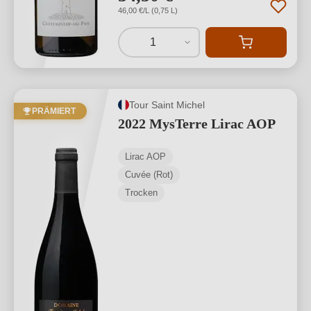
46,00 €/L (0,75 L)
1
Tour Saint Michel
PRÄMIERT
2022 MysTerre Lirac AOP
Lirac AOP
Cuvée (Rot)
Trocken