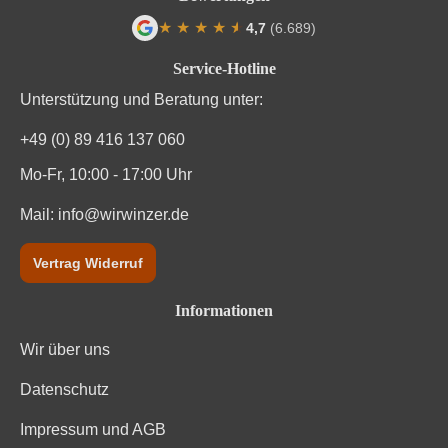
★
★
★
★
★
★
4,7
(6.689)
Durchschnittliche Bewertung von 4.7 von
Service-Hotline
Unterstützung und Beratung unter:
+49 (0) 89 416 137 060
Mo-Fr, 10:00 - 17:00 Uhr
Mail:
info@wirwinzer.de
Vertrag Widerruf
Informationen
Wir über uns
Datenschutz
Impressum und AGB