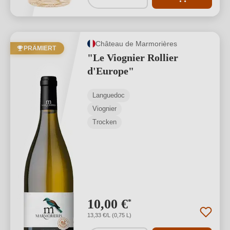
Château de Marmorières
PRÄMIERT
"Le Viognier Rollier
d'Europe"
Languedoc
Viognier
Trocken
10,00 €
*
13,33 €/L (0,75 L)