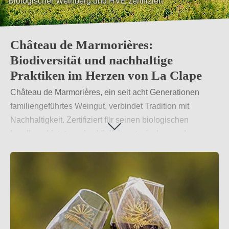
Biologischer Weinberg und HVE zertifiziert
Château de Marmorières:
Biodiversität und nachhaltige
Praktiken im Herzen von La Clape
Château de Marmorières, ein seit acht Generationen
familiengeführtes Weingut, verbindet Tradition mit
Nachhaltigkeit. Zertifiziert für seinen biologischen
Landbau, bietet es eine Vielfalt an typischen und
atypischen Rebsorten des Languedoc.
Weiterlesen
→