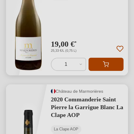
19,00 €
*
25,33 €/L (0,75 L)
1
Château de Marmorières
2020 Commanderie Saint
Pierre la Garrigue Blanc La
Clape AOP
La Clape AOP