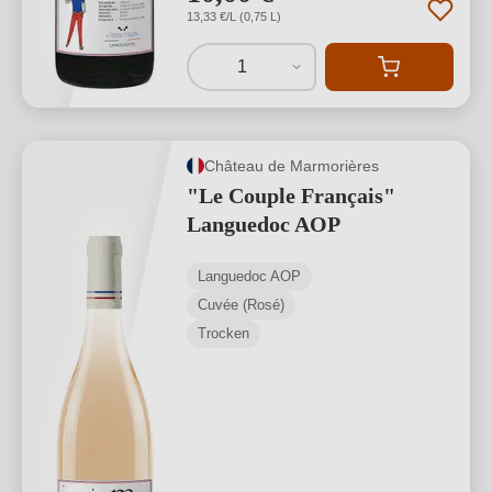
13,33 €/L (0,75 L)
1
Château de Marmorières
"Le Couple Français"
Languedoc AOP
Languedoc AOP
Cuvée (Rosé)
Trocken