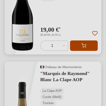
19,00 €
*
25,33 €/L (0,75 L)
1
Château de Marmorières
"Marquis de Raymond"
Blanc La Clape AOP
La Clape AOP
Cuvée (Weiß)
Trocken