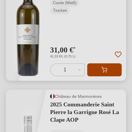
Cuvée (Weiß)
Trocken
31,00 €
*
41,33 €/L (0,75 L)
1
Château de Marmorières
2025 Commanderie Saint
Pierre la Garrigue Rosé La
Clape AOP