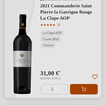
2021 Commanderie Saint
Pierre la Garrigue Rouge
La Clape AOP
Durchschnittliche Bewertung von 5 von
★
★
★
★
★
2
La Clape AOP
Cuvée (Rot)
Trocken
31,00 €
*
41,33 €/L (0,75 L)
1