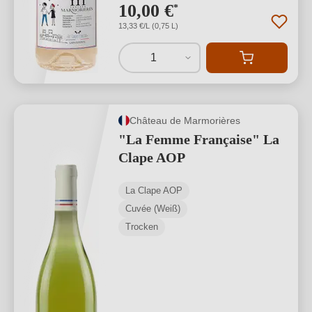
10,00 €
*
13,33 €/L (0,75 L)
1
Château de Marmorières
"La Femme Française" La
Clape AOP
La Clape AOP
Cuvée (Weiß)
Trocken