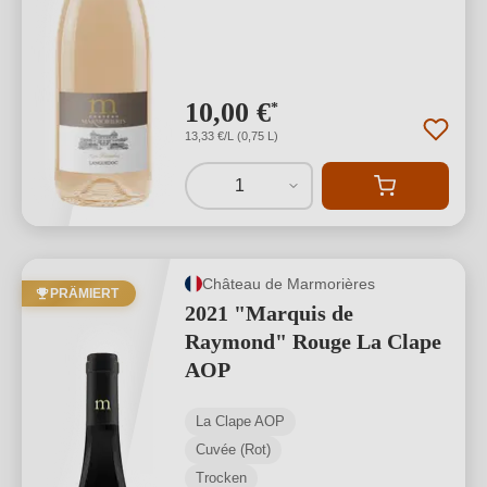
10,00 €
*
13,33 €/L (0,75 L)
1
Château de Marmorières
PRÄMIERT
2021 "Marquis de
Raymond" Rouge La Clape
AOP
La Clape AOP
Cuvée (Rot)
Trocken