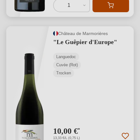
1
Château de Marmorières
"Le Guêpier d'Europe"
Languedoc
Cuvée (Rot)
Trocken
10,00 €
*
13,33 €/L (0,75 L)