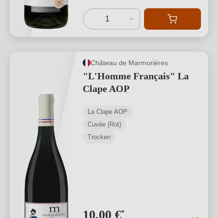
1
Château de Marmorières
"L'Homme Français" La
Clape AOP
La Clape AOP
Cuvée (Rot)
Trocken
10,00 €
*