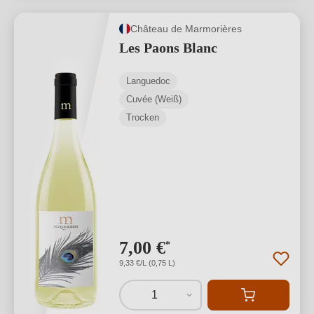
Château de Marmorières
Les Paons Blanc
Languedoc
Cuvée (Weiß)
Trocken
7,00 €
*
9,33 €/L (0,75 L)
1