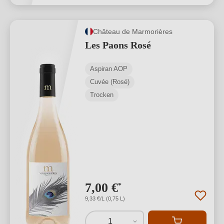
Château de Marmorières
Les Paons Rosé
Aspiran AOP
Cuvée (Rosé)
Trocken
7,00 €
*
9,33 €/L (0,75 L)
1