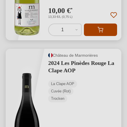
10,00 €
*
13,33 €/L (0,75 L)
1
Château de Marmorières
2024 Les Pinèdes Rouge La
Clape AOP
La Clape AOP
Cuvée (Rot)
Trocken