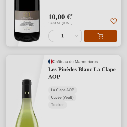
10,00 €
*
13,33 €/L (0,75 L)
1
Château de Marmorières
Les Pinèdes Blanc La Clape
AOP
La Clape AOP
Cuvée (Weiß)
Trocken