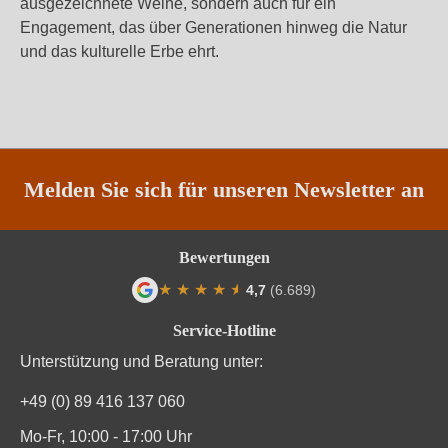
ausgezeichnete Weine, sondern auch für ein
Engagement, das über Generationen hinweg die Natur
und das kulturelle Erbe ehrt.
Melden Sie sich für unseren Newsletter an
Bewertungen
★
★
★
★
★
★
4,7
(6.689)
Durchschnittliche Bewertung von 4.7 von
Service-Hotline
Unterstützung und Beratung unter:
+49 (0) 89 416 137 060
Mo-Fr, 10:00 - 17:00 Uhr