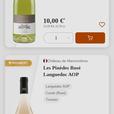
10,00 €
*
13,33 €/L (0,75 L)
1
Château de Marmorières
PRÄMIERT
Les Pinèdes Rosé
Languedoc AOP
Languedoc AOP
Cuvée (Rosé)
Trocken