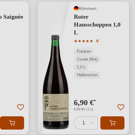
Römmert
o Saignée
Roter
Hausschoppen 1,0
tliche Bewertung von 5 von 5 Sternen
L
Durchschnittliche Bewertung
★
★
★
★
★
6
Franken
Cuvée (Rot)
1,0 L
Halbtrocken
6,90 €
*
6,90 €/L (1 L)
1