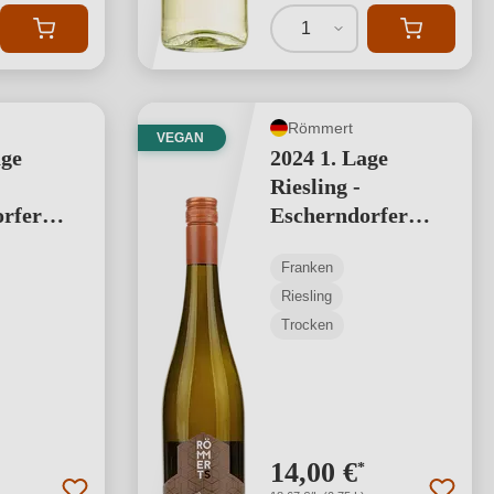
1
Römmert
VEGAN
age
2024 1. Lage
Riesling -
rfer
Escherndorfer
Lump
Franken
Riesling
Trocken
14,00 €
*