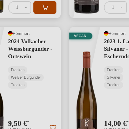
1
1
Römmert
Römmert
VEGAN
2024 Volkacher
2023 1. L
Weissburgunder -
Silvaner -
Ortswein
Escherndo
Lump
Franken
Franken
Weißer Burgunder
Silvaner
Trocken
Trocken
9,50 €
14,00 €
*
*