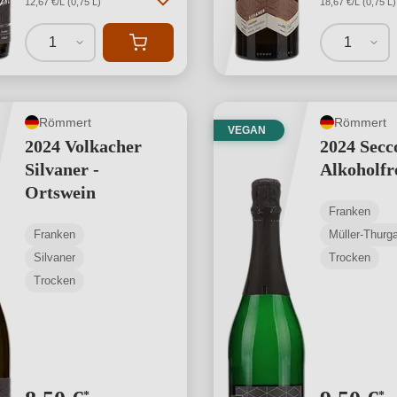
12,67 €/L (0,75 L)
18,67 €/L (0,75 L)
1
1
Römmert
Römmert
VEGAN
2024 Volkacher
2024 Secc
Silvaner -
Alkoholfr
Ortswein
Franken
Franken
Müller-Thurga
Silvaner
Trocken
Trocken
*
*