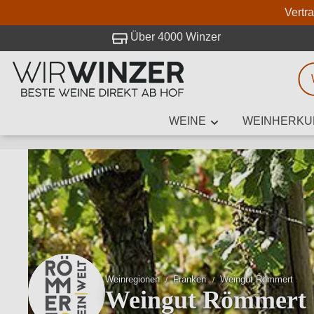
Vertr
 Besuch bei WirWinzer.
Über 4000 Winzer
WEINE
WEINHERKU
Weinsuche
Mindestens 3
Beschre
Weinregionen
Franken
Weingut Römmert
Weingut Römmert