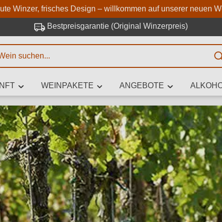
Zum Hauptinhalt springen
Zur Suche springen
Zur Hauptnavigation springe
aute Winzer, frisches Design – willkommen auf unserer neuen W
Bestpreisgarantie (Original Winzerpreis)
E
NFT
WEINPAKETE
ANGEBOTE
ALKOHO
 Zeichen eingeben
iben Sie, welchen Wein Sie suchen – ob nach Geschmack, Anlass, We
Rebsorte, Region, Winzer oder anderen Kriterien.