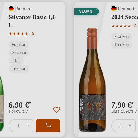
Römmert
Römmert
VEGAN
Silvaner Basic 1,0
2024 Secc
L
Durchschnit
★
★
★
★
★
8
Durchschnittliche Bewertung von 5 von 5 Sternen
★
★
★
★
★
3
Franken
Franken
Trocken
Silvaner
1,0 L
Trocken
6,90 €
7,90 €
*
*
6,90 €/L (1 L)
10,53 €/L (0,75 L)
1
1