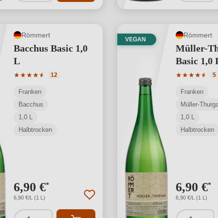
Römmert
Römmert
VEGAN
Bacchus Basic 1,0
Müller-T
L
Basic 1,0 
Durchschnittliche Bewertung von 4.92 von 5 Sternen
Durchschnit
★
★
★
★
★
★
★
★
★
★
★
★
12
5
Franken
Franken
Bacchus
Müller-Thurga
1,0 L
1,0 L
Halbtrocken
Halbtrocken
6,90 €
6,90 €
*
*
6,90 €/L (1 L)
6,90 €/L (1 L)