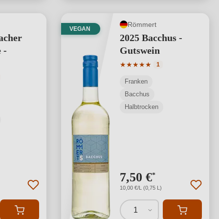
Römmert
VEGAN
acher
2025 Bacchus -
 -
Gutswein
Durchschnittliche Bewertung
★
★
★
★
★
1
tliche Bewertung von 5 von 5 Sternen
Franken
Bacchus
Halbtrocken
7,50 €
*
10,00 €/L (0,75 L)
1