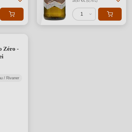
18,67 €/L (0,75 L)
1
o Zéro -
ei
u / Rivaner