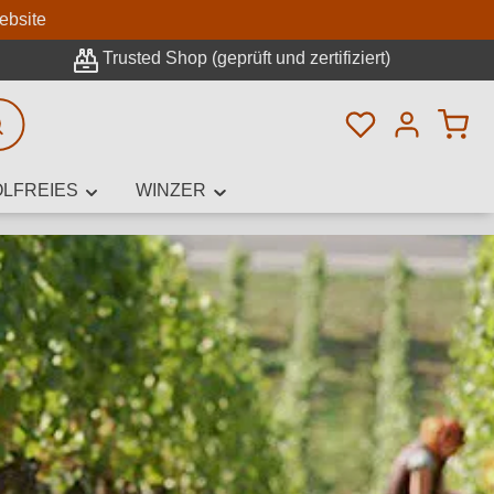
n
ebsite
Trusted Shop (geprüft und zertifiziert)
Du hast 0 Pro
rweiterte Suche
LFREIES
WINZER
innamen,