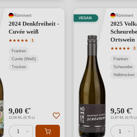
Römmert
Römmert
VEGAN
2024 Denkfreiheit -
2025 Volk
Cuvée weiß
Scheurebe
Ortswein
Durchschnittliche Bewertung von 5 von 5 Sternen
★
★
★
★
★
1
Durchschnit
★
★
★
★
★
3
Franken
Cuvée (Weiß)
Franken
Trocken
Scheurebe
Halbtrocken
9,00 €
9,50 €
*
*
12,00 €/L (0,75 L)
12,67 €/L (0,75 L)
1
1