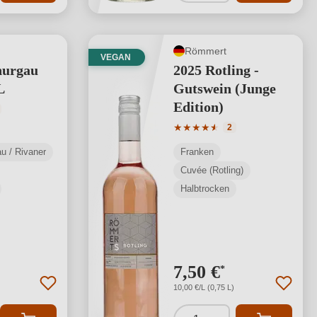
Römmert
VEGAN
hurgau
2025 Rotling -
L
Gutswein (Junge
Edition)
tliche Bewertung von 4.6 von 5 Sternen
Durchschnittliche Bewertung
★
★
★
★
★
★
2
u / Rivaner
Franken
Cuvée (Rotling)
Halbtrocken
7,50 €
*
10,00 €/L (0,75 L)