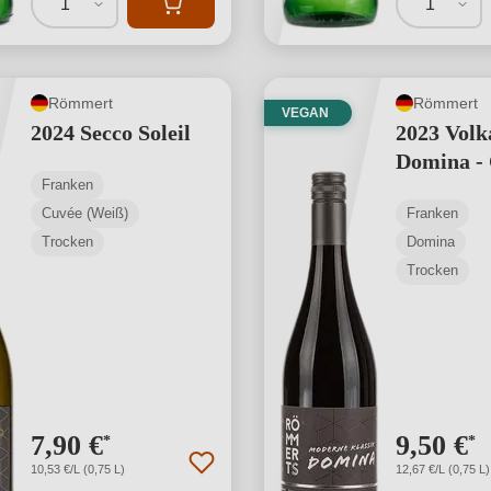
1
1
Römmert
Römmert
VEGAN
2024 Secco Soleil
2023 Volk
Domina -
Franken
Cuvée (Weiß)
Franken
Trocken
Domina
Trocken
7,90 €
9,50 €
*
*
10,53 €/L (0,75 L)
12,67 €/L (0,75 L)