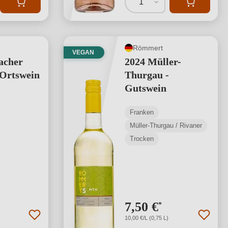
1
Römmert
VEGAN
acher
2024 Müller-
 Ortswein
Thurgau -
Gutswein
Franken
Müller-Thurgau / Rivaner
Trocken
7,50 €
*
10,00 €/L (0,75 L)