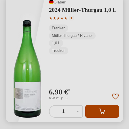
Glaser
2024 Müller-Thurgau 1,0 L
Durchschnittliche Bewertung von 5 von
★
★
★
★
★
1
Franken
Müller-Thurgau / Rivaner
1,0 L
Trocken
6,90 €
*
6,90 €/L (1 L)
1