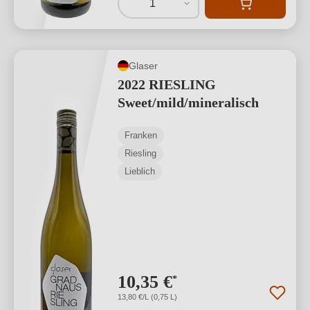
1
Glaser
2022 RIESLING
Sweet/mild/mineralisch
Franken
Riesling
Lieblich
10,35 €
*
13,80 €/L (0,75 L)