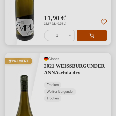
11,90 €
*
15,87 €/L (0,75 L)
1
Glaser
PRÄMIERT
2021 WEISSBURGUNDER
ANNAschda dry
Franken
Weißer Burgunder
Trocken