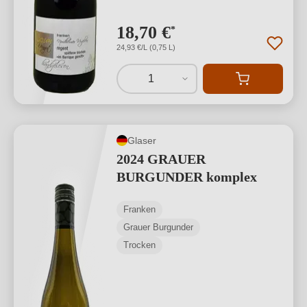
18,70 €
*
24,93 €/L (0,75 L)
1
Glaser
2024 GRAUER
BURGUNDER komplex
Franken
Grauer Burgunder
Trocken