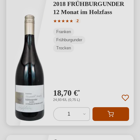
2018 FRÜHBURGUNDER
12 Monat im Holzfass
Durchschnittliche Bewertung von 5 von
★
★
★
★
★
2
Franken
Frühburgunder
Trocken
18,70 €
*
24,93 €/L (0,75 L)
1