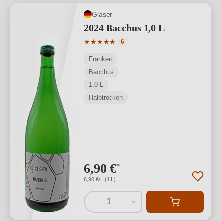
Glaser
2024 Bacchus 1,0 L
Durchschnittliche Bewertung von 5 von
★
★
★
★
★
6
Franken
Bacchus
1,0 L
Halbtrocken
6,90 €
*
6,90 €/L (1 L)
1