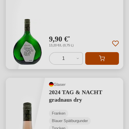
9,90 €
*
13,20 €/L (0,75 L)
1
Glaser
2024 TAG & NACHT
gradnaus dry
Franken
Blauer Spätburgunder
Trocken