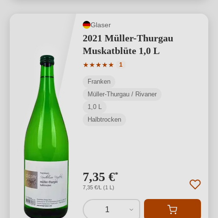
Glaser
2021 Müller-Thurgau
Muskatblüte 1,0 L
Durchschnittliche Bewertung von 5 von
★
★
★
★
★
1
Franken
Müller-Thurgau / Rivaner
1,0 L
Halbtrocken
7,35 €
*
7,35 €/L (1 L)
1