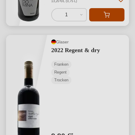
13,20 €/L (0,75 L)
1
Glaser
2022 Regent & dry
Franken
Regent
Trocken
*