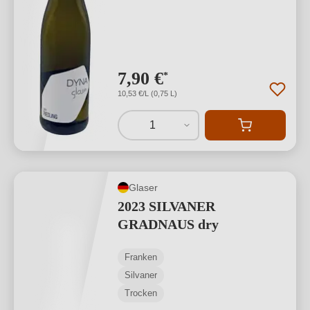
7,90 €
*
10,53 €/L (0,75 L)
1
Glaser
2023 SILVANER
GRADNAUS dry
Franken
Silvaner
Trocken