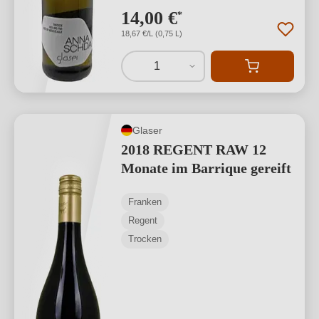
14,00 €
*
18,67 €/L (0,75 L)
1
Glaser
2018 REGENT RAW 12
Monate im Barrique gereift
Franken
Regent
Trocken