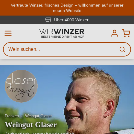
Zum Hauptinhalt springen
Vertraute Winzer, frisches Design – willkommen auf unserer
neuen Website
Weinsuche
Mindestens 3 Zeichen eingeben
Über 4000 Winzer
Beschreiben Sie, welchen Wein
Sie suchen – ob nach Geschmack,
Anlass, Weinnamen, Rebsorte,
Region, Winzer oder anderen
Kriterien.
Franken
Weingut Glaser
Weingut Glaser