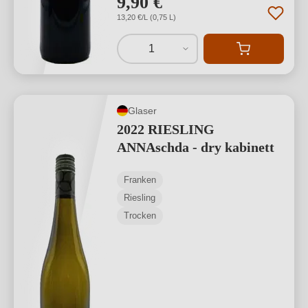
9,90 €
13,20 €/L (0,75 L)
1
Glaser
2022 RIESLING
ANNAschda - dry kabinett
Franken
Riesling
Trocken