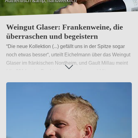
Authentisch &amp; handwerklich
Weingut Glaser: Frankenweine, die
überraschen und begeistern
“Die neue Kollektion (...) gefällt uns in der Spitze sogar
noch etwas besser“, urteilt Eichelmann über das Weingut
Glaser im fränkischen Nordheim, und Gault Millau meint
“die 2014er der Pur-Linie stechen heraus.“ Mit
unkonventionellen Ansätzen gelingen dem Winzer
spannende Weine mit individuellem Charakter. Vor allem
die vollfruchtig-komplexen, seidigen Spitzengewächse
aus dem Barrique des Weingut Glaser überraschen und
bereichern das Sortiment des Frankenweins.
Weiterlesen
→