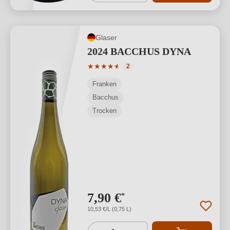
Glaser
2024 BACCHUS DYNA
Durchschnittliche Bewertung von 4.5 v
★
★
★
★
★
★
2
Franken
Bacchus
Trocken
7,90 €
*
10,53 €/L (0,75 L)