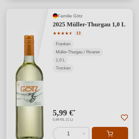
Familie Götz
2025 Müller-Thurgau 1,0 L
Durchschnittliche Bewertung von 4.85 
★
★
★
★
★
★
13
Franken
Müller-Thurgau / Rivaner
1,0 L
Trocken
5,99 €
*
5,99 €/L (1 L)
1