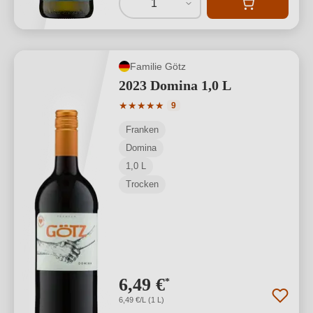
1
Familie Götz
2023 Domina 1,0 L
Durchschnittliche Bewertung von 5 von
★
★
★
★
★
9
Franken
Domina
1,0 L
Trocken
6,49 €
*
6,49 €/L (1 L)