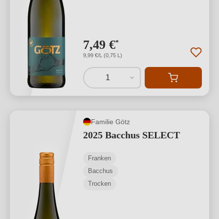
7,49 €
*
9,99 €/L (0,75 L)
1
Familie Götz
2025 Bacchus SELECT
Franken
Bacchus
Trocken