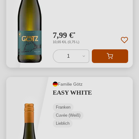
7,99 €
*
10,65 €/L (0,75 L)
1
Familie Götz
EASY WHITE
Franken
Cuvée (Weiß)
Lieblich