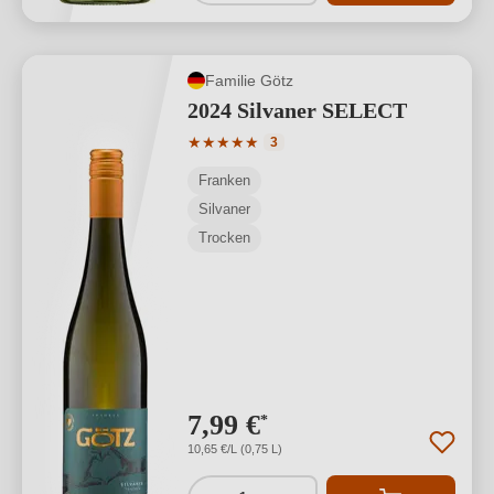
Familie Götz
2024 Silvaner SELECT
Durchschnittliche Bewertung von 5 von
★
★
★
★
★
3
Franken
Silvaner
Trocken
7,99 €
*
10,65 €/L (0,75 L)