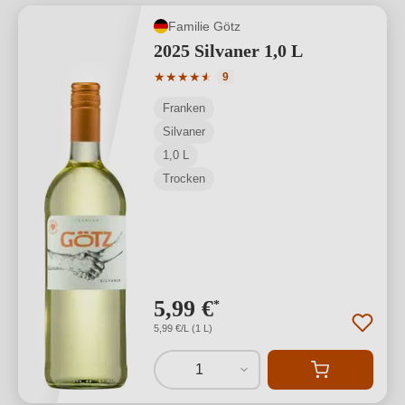
Familie Götz
2025 Silvaner 1,0 L
Durchschnittliche Bewertung von 4.89 
★
★
★
★
★
★
9
Franken
Silvaner
1,0 L
Trocken
5,99 €
*
5,99 €/L (1 L)
1