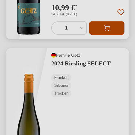
10,99 €
*
14,65 €/L (0,75 L)
1
Familie Götz
2024 Riesling SELECT
Franken
Silvaner
Trocken