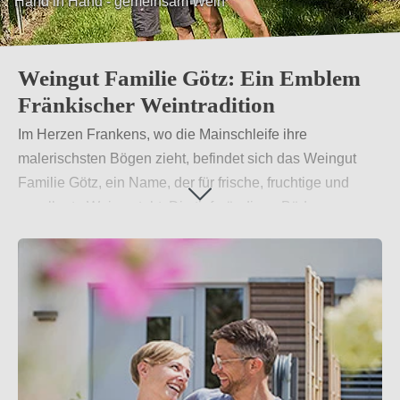
Hand in Hand - gemeinsam Wein
Weingut Familie Götz: Ein Emblem
Fränkischer Weintradition
Im Herzen Frankens, wo die Mainschleife ihre
malerischsten Bögen zieht, befindet sich das Weingut
Familie Götz, ein Name, der für frische, fruchtige und
exzellente Weine steht. Die tiefgründigen Böden
Gaibachs sind die Wiege dieser qualitätsvollen Tropfen,
die in der Weinwelt für ihr Geschmackserlebnis bekannt
sind. Der familiäre Zusammenhalt der Götz-Familie,
ergänzt durch ein engagiertes Team aus langjährigen
Freunden, bildet das Herzstück dieses Weinguts. Ihre
Leidenschaft und Hingabe zum Weinbau spiegeln sich in
jedem Schluck ihrer Weine wider.
Weiterlesen
→