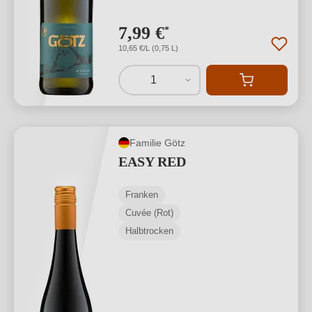
7,99 €
*
10,65 €/L (0,75 L)
1
Familie Götz
EASY RED
Franken
Cuvée (Rot)
Halbtrocken