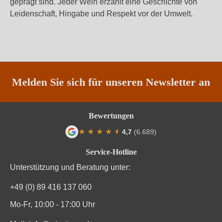
geprägt sind. Jeder Wein erzählt eine Geschichte von
Leidenschaft, Hingabe und Respekt vor der Umwelt.
Melden Sie sich für unseren Newsletter an
Bewertungen
★
★
★
★
★
★
4,7
(6.689)
Durchschnittliche Bewertung von 4.7 von
Service-Hotline
Unterstützung und Beratung unter:
+49 (0) 89 416 137 060
Mo-Fr, 10:00 - 17:00 Uhr