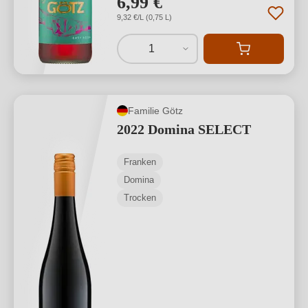
6,99 €
9,32 €/L (0,75 L)
1
Familie Götz
2022 Domina SELECT
Franken
Domina
Trocken