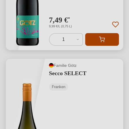
7,49 €
*
9,99 €/L (0,75 L)
1
Familie Götz
Secco SELECT
Franken