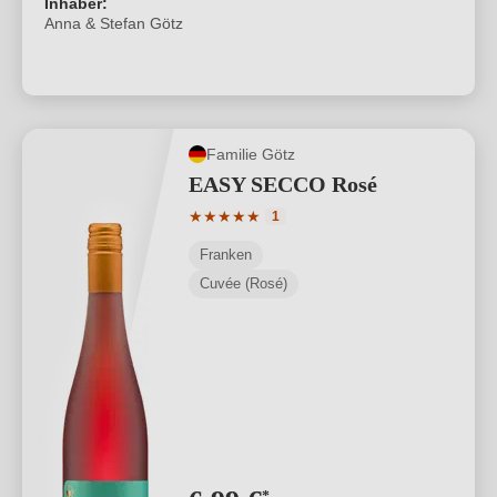
Inhaber:
Anna & Stefan Götz
Familie Götz
EASY SECCO Rosé
Durchschnittliche Bewertung von 5 von
★
★
★
★
★
1
Franken
Cuvée (Rosé)
*