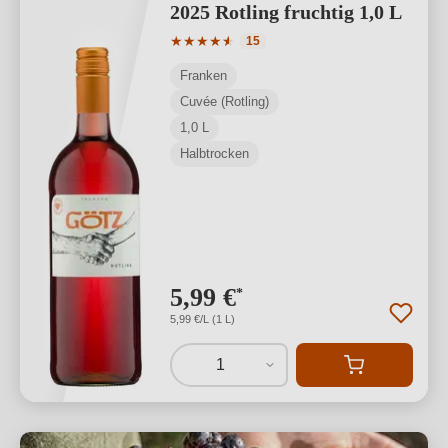
2025 Rotling fruchtig 1,0 L
Durchschnittliche Bewertung von 4.8 v
★
★
★
★
★
★
15
Franken
Cuvée (Rotling)
1,0 L
Halbtrocken
5,99 €
*
5,99 €/L (1 L)
1