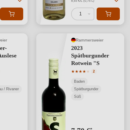
8,93 €/L (0,75 L)
1
eier
Rammersweier
er-
2023
uslese
Spätburgunder
Rotwein "S
tliche Bewertung von 4 von 5 Sternen
Durchschnittliche Bewertung
★
★
★
★
★
2
Baden
u / Rivaner
Spätburgunder
Süß
*