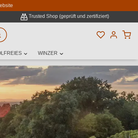
n
ebsite
Trusted Shop (geprüft und zertifiziert)
Du hast 0 Pro
rweiterte Suche
LFREIES
WINZER
innamen,