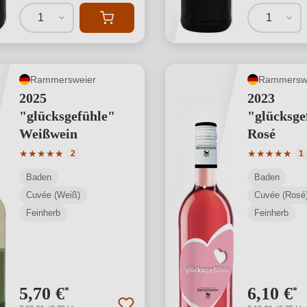
1
1
Rammersweier
Rammersw
2025
2023
"glücksgefühle"
"glücksge
Weißwein
Rosé
Durchschnittliche Bewertung von 5 von 5 Sternen
Durchschnit
★
★
★
★
★
★
★
★
★
★
2
1
Baden
Baden
Cuvée (Weiß)
Cuvée (Rosé
Feinherb
Feinherb
5,70 €
6,10 €
*
*