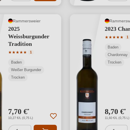
Rammersweier
Rammersw
2025
2023 Cha
Weissburgunder
Durchschnit
★
★
★
★
★
1
Tradition
Baden
Durchschnittliche Bewertung von 5 von 5 Sternen
★
★
★
★
★
1
Chardonnay
Baden
Trocken
Weißer Burgunder
Trocken
7,70 €
8,70 €
*
*
10,27 €/L (0,75 L)
11,60 €/L (0,75 L)