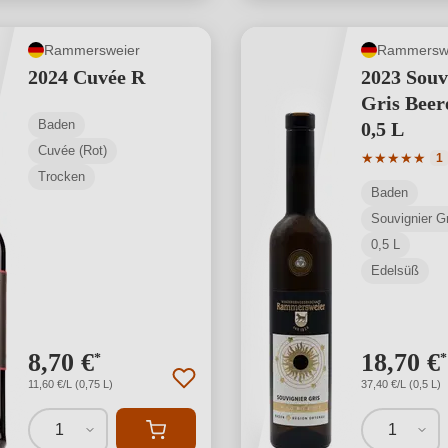
Rammersweier
Rammersw
2024 Cuvée R
2023 Souv
Gris Beer
Baden
0,5 L
Cuvée (Rot)
Durchschnit
★
★
★
★
★
1
Trocken
Baden
Souvignier Gr
0,5 L
Edelsüß
8,70 €
18,70 €
*
*
11,60 €/L (0,75 L)
37,40 €/L (0,5 L)
1
1