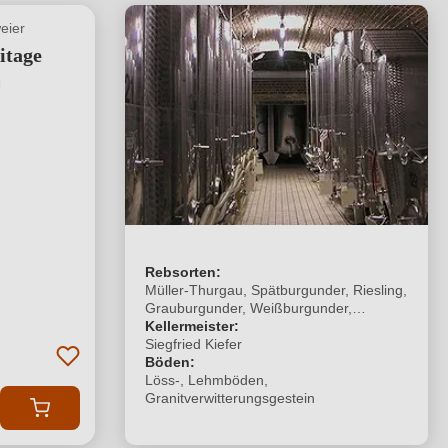
eier
itage
tliche Bewertung von 5 von 5 Sternen
Rebsorten:
Müller-Thurgau, Spätburgunder, Riesling,
Grauburgunder, Weißburgunder,
Chardonnay, Traminer, Kerner,
Kellermeister:
Scheurebe, Cabernet Dorsa, Solaris,
Siegfried Kiefer
Muscaris,
Böden:
Löss-, Lehmböden,
Granitverwitterungsgestein