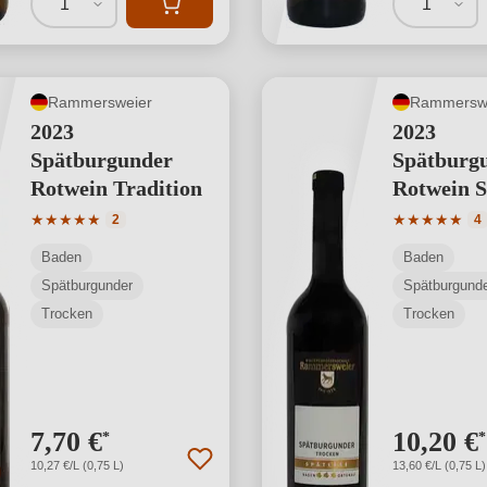
1
1
Rammersweier
Rammersw
2023
2023
Spätburgunder
Spätburg
Rotwein Tradition
Rotwein S
Durchschnittliche Bewertung von 5 von 5 Sternen
Durchschnit
★
★
★
★
★
★
★
★
★
★
2
4
Baden
Baden
Spätburgunder
Spätburgund
Trocken
Trocken
7,70 €
10,20 €
*
*
10,27 €/L (0,75 L)
13,60 €/L (0,75 L)