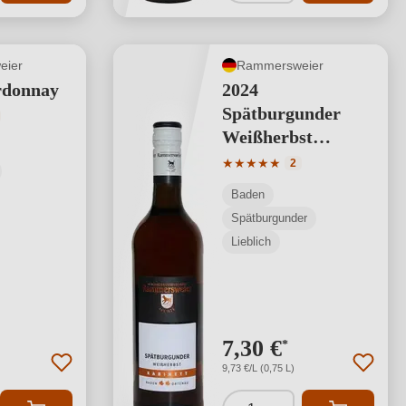
eier
Rammersweier
rdonnay
2024
Spätburgunder
tliche Bewertung von 5 von 5 Sternen
Weißherbst
Harmonie
Durchschnittliche Bewertung
★
★
★
★
★
2
Weissherbst
Baden
Spätburgunder
Lieblich
7,30 €
*
9,73 €/L (0,75 L)