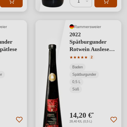
1
eier
Rammersweier
2022
under
Spätburgunder
pätlese
Rotwein Auslese
0,5 L
tliche Bewertung von 5 von 5 Sternen
Durchschnittliche Bewertung
★
★
★
★
★
2
Baden
er
Spätburgunder
0,5 L
Süß
14,20 €
*
28,40 €/L (0,5 L)