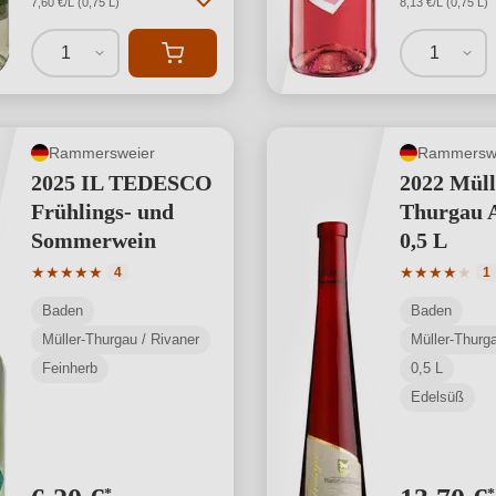
7,60 €/L (0,75 L)
8,13 €/L (0,75 L)
1
1
Rammersweier
Rammersw
2025 IL TEDESCO
2022 Müll
Frühlings- und
Thurgau A
Sommerwein
0,5 L
Durchschnittliche Bewertung von 5 von 5 Sternen
Durchschnit
★
★
★
★
★
★
★
★
★
★
4
1
Baden
Baden
Müller-Thurgau / Rivaner
Müller-Thurga
Feinherb
0,5 L
Edelsüß
*
*