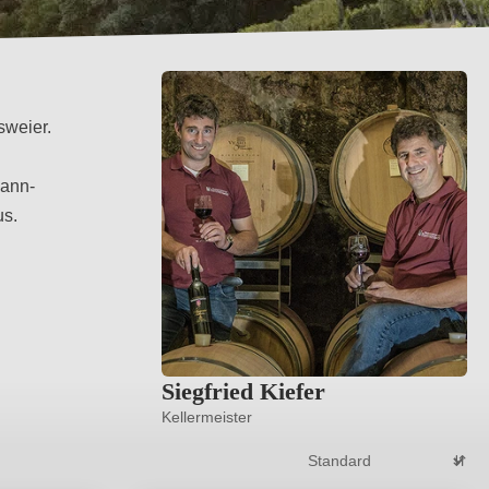
sweier.
mann-
us.
Siegfried Kiefer
Kellermeister