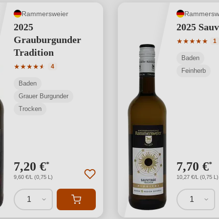
Rammersweier
Rammersw
2025
2025 Sauv
Grauburgunder
Durchschnit
★
★
★
★
★
1
Tradition
Baden
Durchschnittliche Bewertung von 4.5 von 5 Sternen
★
★
★
★
★
★
4
Feinherb
Baden
Grauer Burgunder
Trocken
7,20 €
7,70 €
*
*
9,60 €/L (0,75 L)
10,27 €/L (0,75 L)
1
1