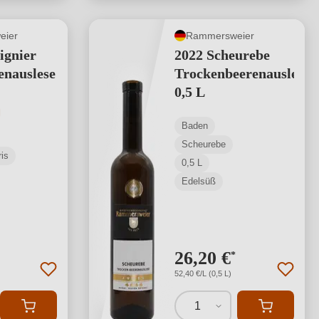
eier
Rammersweier
ignier
2022 Scheurebe
enauslese
Trockenbeerenauslese
0,5 L
tliche Bewertung von 5 von 5 Sternen
Baden
Scheurebe
is
0,5 L
Edelsüß
26,20 €
*
52,40 €/L (0,5 L)
1