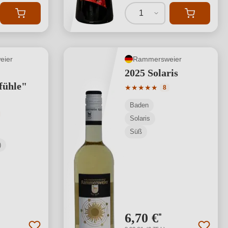
1
eier
Rammersweier
2025 Solaris
fühle"
Durchschnittliche Bewertung
★
★
★
★
★
8
Baden
tliche Bewertung von 5 von 5 Sternen
Solaris
Süß
)
6,70 €
*