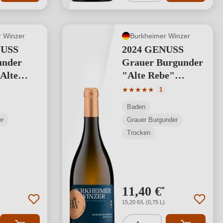
 Winzer
Burkheimer Winzer
NUSS
2024 GENUSS
under
Grauer Burgunder
Alte
"Alte Rebe"
tlese
Spätlese
tliche Bewertung von 5 von 5 Sternen
Durchschnittliche Bewertung
★
★
★
★
★
1
Baden
er
Grauer Burgunder
Trocken
11,40 €
*
15,20 €/L (0,75 L)