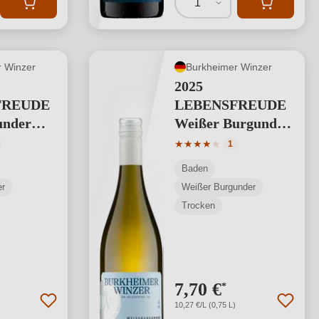
1
 Winzer
Burkheimer Winzer
2025
FREUDE
LEBENSFREUDE
under
Weißer Burgunder
abinett
Kabinett
tliche Bewertung von 4.75 von 5 Sternen
Durchschnittliche Bewertung
★
★
★
★
★
1
Baden
er
Weißer Burgunder
Trocken
7,70 €
*
10,27 €/L (0,75 L)