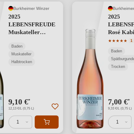
Burkheimer Winzer
Burkheimer
2025
2025
LEBENSFREUDE
LEBENS
Muskateller
Rosé Kabi
Kabinett
Durchschnit
★
★
★
★
★
1
Baden
Baden
Muskateller
Spätburgund
Halbtrocken
Trocken
9,10 €
7,00 €
*
*
12,13 €/L (0,75 L)
9,33 €/L (0,75 L)
1
1