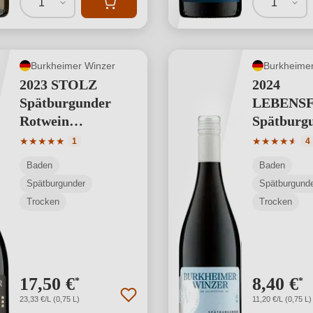
1
1
Burkheimer Winzer
Burkheimer
2023 STOLZ
2024
Spätburgunder
LEBENS
Rotwein
Spätburg
"ViniGrande"
Rotwein K
Durchschnittliche Bewertung von 5 von 5 Sternen
Durchschnit
★
★
★
★
★
★
★
★
★
★
★
1
4
Baden
Baden
Spätburgunder
Spätburgund
Trocken
Trocken
17,50 €
8,40 €
*
*
23,33 €/L (0,75 L)
11,20 €/L (0,75 L)