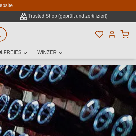
n
ebsite
Trusted Shop (geprüft und zertifiziert)
Du hast 0 Pro
rweiterte Suche
LFREIES
WINZER
innamen,