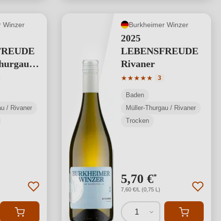
 Winzer
Burkheimer Winzer
2025
FREUDE
LEBENSFREUDE
Thurgau
Rivaner
tliche Bewertung von 5 von 5 Sternen
Durchschnittliche Bewertung
★
★
★
★
★
3
Baden
u / Rivaner
Müller-Thurgau / Rivaner
Trocken
5,70 €
*
7,60 €/L (0,75 L)
1