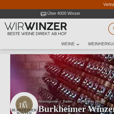
Vertr
 Besuch bei WirWinzer.
Über 4000 Winzer
WEINE
WEINHERKU
Weinsuche
Mindestens 3
Beschre
Weinregionen
Baden
Burkheimer Winzer
Burkheimer Winze