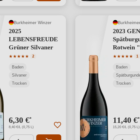
Burkheimer Winzer
Burkheimer
2025
2023 GE
LEBENSFREUDE
Spätburg
Grüner Silvaner
Rotwein "
Rebe" Spä
Durchschnittliche Bewertung von 5 von 5 Sternen
Durchschnit
★
★
★
★
★
★
★
★
★
★
2
1
Baden
Baden
Silvaner
Spätburgund
Trocken
Trocken
6,30 €
11,40 €
*
*
8,40 €/L (0,75 L)
15,20 €/L (0,75 L)