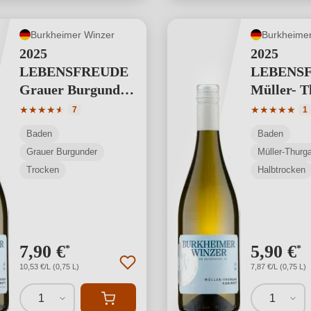
Burkheimer Winzer
Burkheimer
2025
2025
LEBENSFREUDE
LEBENS
Grauer Burgunder
Müller- 
Kabinett
Kabinett
Durchschnittliche Bewertung von 4.14 von 5 Sternen
Durchschnit
★
★
★
★
★
★
★
★
★
★
★
7
1
Baden
Baden
Grauer Burgunder
Müller-Thurga
Trocken
Halbtrocken
7,90 €
5,90 €
*
*
10,53 €/L (0,75 L)
7,87 €/L (0,75 L)
1
1