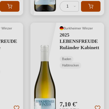
1
 Winzer
Burkheimer Winzer
2025
FREUDE
LEBENSFREUDE
e
Ruländer Kabinett
Baden
Halbtrocken
7,10 €
*