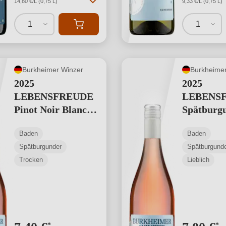
14,80 €/L (0,75 L)
9,33 €/L (0,75 L)
1
1
Burkheimer Winzer
Burkheimer
2025
2025
LEBENSFREUDE
LEBENS
Pinot Noir Blanc
Spätburg
de Noirs
Weißherb
Baden
Baden
Kabinett
Spätburgunder
Spätburgund
Weissherb
Trocken
Lieblich
*
*