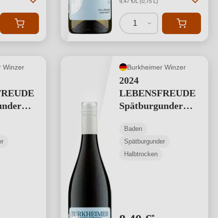
9,47 €/L (0,75 L)
1
 Winzer
Burkheimer Winzer
2024
FREUDE
LEBENSFREUDE
under
Spätburgunder
st
Rotwein Kabinett
Baden
er
Spätburgunder
st
Halbtrocken
*