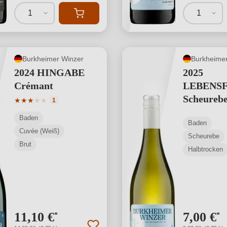
1
1
Burkheimer Winzer
Burkheimer
2024 HINGABE
2025
Crémant
LEBENS
Scheureb
Durchschnittliche Bewertung von 3 von 5 Sternen
★
★
★
★
★
1
Baden
Baden
Cuvée (Weiß)
Scheurebe
Brut
Halbtrocken
11,10 €
7,00 €
*
*