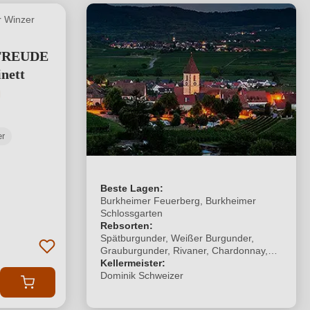
 Winzer
FREUDE
nett
tliche Bewertung von 5 von 5 Sternen
er
Beste Lagen:
Burkheimer Feuerberg, Burkheimer
Schlossgarten
Rebsorten:
Spätburgunder, Weißer Burgunder,
Grauburgunder, Rivaner, Chardonnay,
Scheurebe, Silvaner, Gewürztraminer
Kellermeister:
Dominik Schweizer