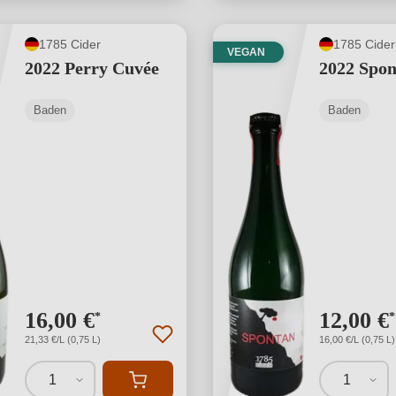
1785 Cider
1785 Cider
VEGAN
2022 Perry Cuvée
2022 Spon
Baden
Baden
16,00 €
12,00 €
*
*
21,33 €/L (0,75 L)
16,00 €/L (0,75 L)
1
1