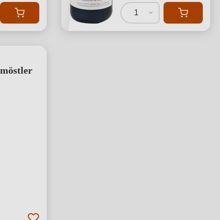
1
möstler