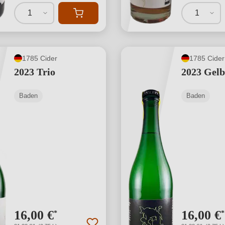
1
1
1785 Cider
1785 Cider
2023 Trio
2023 Gelb
Baden
Baden
16,00 €
16,00 €
*
*