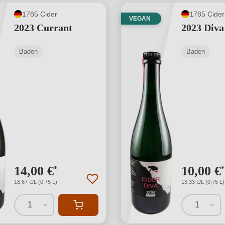
1785 Cider
1785 Cider
VEGAN
2023 Currant
2023 Diva
Baden
Baden
14,00 €
10,00 €
*
*
18,67 €/L (0,75 L)
13,33 €/L (0,75 L)
1
1