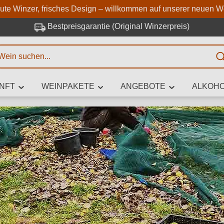
Zum Hauptinhalt springen
Zur Suche springen
Zur Hauptnavigation springe
aute Winzer, frisches Design – willkommen auf unserer neuen W
Bestpreisgarantie (Original Winzerpreis)
E
NFT
WEINPAKETE
ANGEBOTE
ALKOHO
 Zeichen eingeben
iben Sie, welchen Wein Sie suchen – ob nach Geschmack, Anlass, We
Rebsorte, Region, Winzer oder anderen Kriterien.