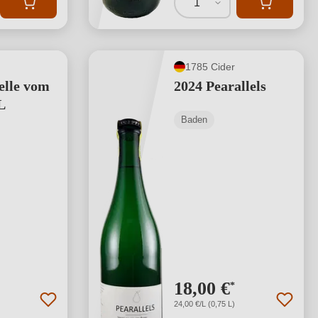
1
1785 Cider
elle vom
2024 Pearallels
L
Baden
18,00 €
*
24,00 €/L (0,75 L)