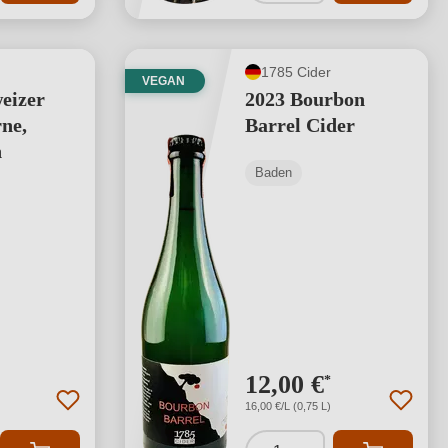
1785 Cider
VEGAN
eizer
2023 Bourbon
ne,
Barrel Cider
n
Baden
12,00 €
*
16,00 €/L (0,75 L)