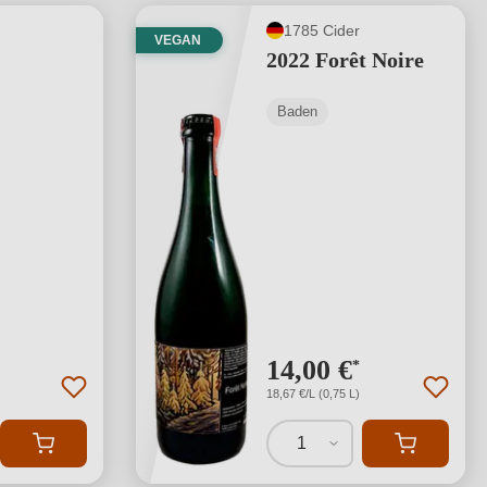
1785 Cider
VEGAN
2022 Forêt Noire
Baden
14,00 €
*
18,67 €/L (0,75 L)
1