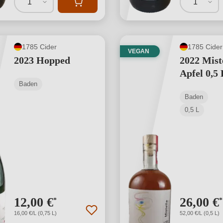
1
1
1785 Cider
1785 Cider
VEGAN
2023 Hopped
2022 Mist
Apfel 0,5 
Baden
Baden
0,5 L
12,00 €
26,00 €
*
*
16,00 €/L (0,75 L)
52,00 €/L (0,5 L)