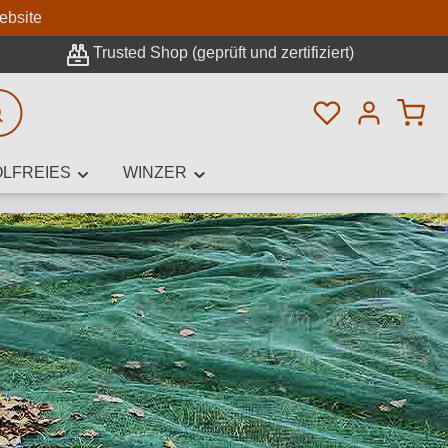
n
ebsite
Trusted Shop (geprüft und zertifiziert)
Du hast 0 Pro
rweiterte Suche
LFREIES
WINZER
innamen,