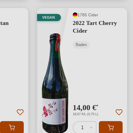
1785 Cider
VEGAN
tan
2022 Tart Cherry
Cider
Baden
14,00 €
*
18,67 €/L (0,75 L)
1