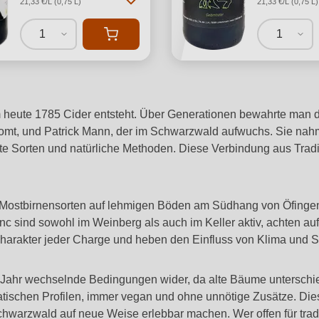
21,33 €/L (0,75 L)
21,33 €/L (0,75 L)
1
1
 heute 1785 Cider entsteht. Über Generationen bewahrte man d
mt, und Patrick Mann, der im Schwarzwald aufwuchs. Sie nahmen
alte Sorten und natürliche Methoden. Diese Verbindung aus Tradit
Mostbirnensorten auf lehmigen Böden am Südhang von Öfingen im
sind sowohl im Weinberg als auch im Keller aktiv, achten auf 
harakter jeder Charge und heben den Einfluss von Klima und So
für Jahr wechselnde Bedingungen wider, da alte Bäume untersch
matischen Profilen, immer vegan und ohne unnötige Zusätze. 
hwarzwald auf neue Weise erlebbar machen. Wer offen für traditi