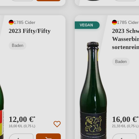
1785 Cider
1785 Cider
VEGAN
2023 Fifty/Fifty
2023 Schw
Wasserbir
Baden
sortenrei
Baden
12,00 €
16,00 €
*
*
16,00 €/L (0,75 L)
21,33 €/L (0,75 L)