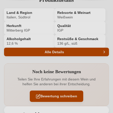
Land & Region
Rebsorte & Weinart
Italien, Südtirol
Weißwein
Herkunft
Qualität
Mitterberg IGP
IGP
Alkoholgehalt
Restsüße & Geschmack
12,6 %
136 g/L, süß
Alle Details
Produktnummer
8734020000
Noch keine Bewertungen
Alkoholgehalt in %
12,6 %
Teilen Sie Ihre Erfahrungen mit diesem Wein und
helfen Sie anderen bei ihrer Entscheidung.
Allergene
Enthält Sulfite
Bewertung schreiben
Geographische Angabe
Mitterberg IGP
Geschmack
Süß