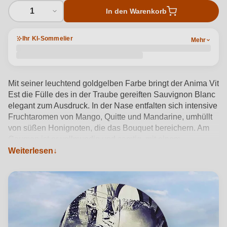
1
In den Warenkorb
Ihr KI-Sommelier
Mehr
Mit seiner leuchtend goldgelben Farbe bringt der Anima Vit
Est die Fülle des in der Traube gereiften Sauvignon Blanc
elegant zum Ausdruck. In der Nase entfalten sich intensive
Fruchtaromen von Mango, Quitte und Mandarine, umhüllt
von süßen Honignoten, die das Bouquet bereichern. Am
Gaumen ist er vollmundig und samtig, mit einem
harmonischen Geschmack, der durch einen moderaten
Weiterlesen
Restzuckergehalt ausgeglichen wird, der seine Eleganz
unterstreicht und in einem langen und raffinierten Abgang
endet. Hergestellt aus Trauben, die auf Gestellen in
Kaltern Puiten getrocknet, im Februar gepresst und 12
Monate in kleinen Fässern aus französischer Eiche
gelagert werden, bietet dieser Passito eine