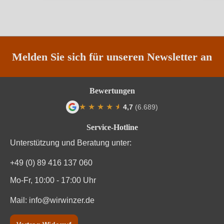
Säuregehalt in g/L
6,1 g/L
Vegan
Ja
Weinart
Weißwein
Melden Sie sich für unseren Newsletter an
Bewertungen
★
★
★
★
★
★
4,7
(6.689)
Durchschnittliche Bewertung von 4.7 von
Service-Hotline
Unterstützung und Beratung unter:
+49 (0) 89 416 137 060
Mo-Fr, 10:00 - 17:00 Uhr
Mail:
info@wirwinzer.de