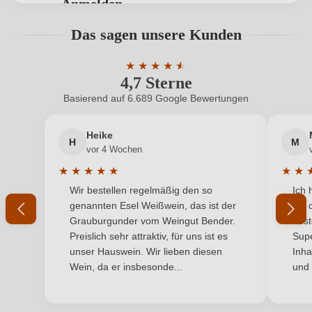
Anmelden
Hersteller
Thomas Pichler
Bewertungen können nur von angemeldeten
Das sagen unsere Kunden
Benutzern abgegeben werden. Bitte loggen Sie sich
Hersteller
Weingut T. Pichler des Thomas Pichler, Weinbergweg
ein, oder erstellen Sie einen neuen Account.
adresse
4/a, 39052 Caldaro Strada del Vino, Italien
★
★
★
★
★
★
4,7 Sterne
Durchschnittliche Bewertung von 4.7 
Inhalt
0,5 L
Basierend auf 6.689 Google Bewertungen
Neuer Kunde?
Neuer Kunde?
Jahrgang
2023
Heike
H
M
Ihre E-Mail-Adresse
vor 4 Wochen
Land
Italien
★
★
★
★
★
★
★
Durchschnittliche Bewertung von 5 von 5 Sternen
Durchs
Wir bestellen regelmäßig den so
Ich 
Passt zu
Ihr Passwort
Asiatisch, Dessert, Käse
genannten Esel Weißwein, das ist der
mit 
Grauburgunder vom Weingut Bender.
best
Qualität
IGP
Ich habe mein Passwort vergessen
Preislich sehr attraktiv, für uns ist es
Supe
unser Hauswein. Wir lieben diesen
Inha
Region
Südtirol
Wein, da er insbesonde...
und 
ANMELDEN
Restzucker in g/L
136 g/L