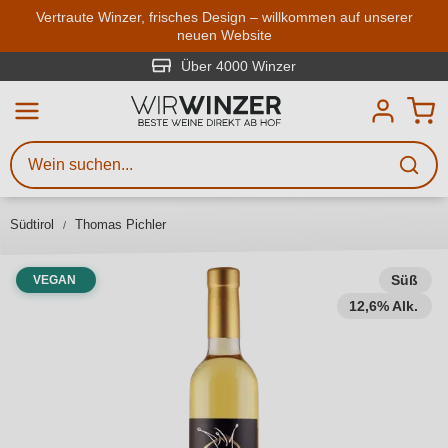
Zum Hauptinhalt springen
Vertraute Winzer, frisches Design – willkommen auf unserer
neuen Website
Weinsuche
Mindestens 3 Zeichen eingeben
Über 4000 Winzer
Beschreiben Sie, welchen Wein
Sie suchen – ob nach Geschmack,
Anlass, Weinnamen, Rebsorte,
Südtirol
Thomas Pichler
Region, Winzer oder anderen
Kriterien.
Süß
VEGAN
12,6% Alk.