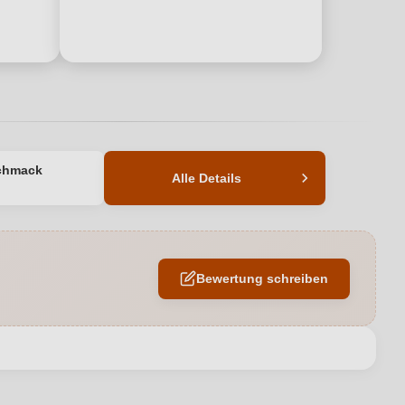
chmack
Alle Details
12,5 %
Chardonnay, Cuvée (Weiß), Cuvée (Weiß)
Bewertung schreiben
Trocken
Piccini
en neuen Account.
0,75 L