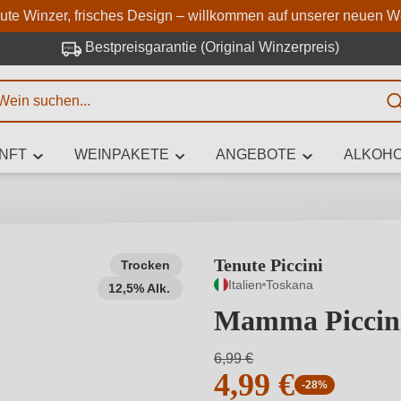
Zum Hauptinhalt springen
Zur Suche springen
Zur Hauptnavigation springe
aute Winzer, frisches Design – willkommen auf unserer neuen W
Bestpreisgarantie (Original Winzerpreis)
E
NFT
WEINPAKETE
ANGEBOTE
ALKOHO
 Zeichen eingeben
Tenute Piccini
Trocken
Italien
Toskana
12,5% Alk.
iben Sie, welchen Wein Sie suchen – ob nach Geschmack, Anlass, We
Rebsorte, Region, Winzer oder anderen Kriterien.
Mamma Piccini
6,99 €
4,99 €
-28%