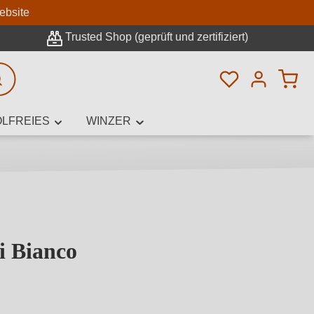
n
ebsite
Trusted Shop (geprüft und zertifiziert)
Du hast 0 Pro
rweiterte Suche
LFREIES
WINZER
innamen,
 Bianco