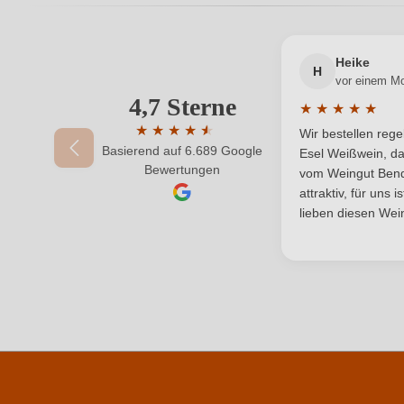
Land
Heike
Restzucker in g/L
H
vor einem M
4,7 Sterne
Ihre E-Mail-Adresse
★
★
★
★
★
Durchschnittlic
★
★
★
★
★
★
Wir bestellen reg
Basierend auf 6.689 Google
Durchschnittliche Bewertung von 4.7 von 
Esel Weißwein, da
Ihr Passwort
Bewertungen
Durchschnittliche nährwertangaben
vom Weingut Bende
attraktiv, für uns 
Brennwert
lieben diesen Wein
Kohlenhydrate
Kohlenhydrate davon Zucker
Trauben, konzentrierter Traubenmost, Konservieru
Zutaten