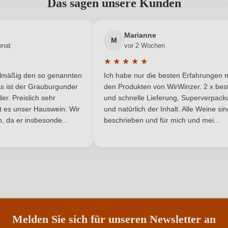
Das sagen unsere Kunden
Italien
Region
Neuer Kunde?
Neuer Kunde?
Marianne
4 g/L
Weinart
M
onat
vor 2 Wochen
★
★
★
★
★
Nährwertangaben
he Bewertung von 5 von 5 Sternen
Durchschnittliche Bewertung von 
elmäßig den so genannten
Ich habe nur die besten Erfahrungen m
5 Sternen
s ist der Grauburgunder
den Produkten von WirWinzer. 2 x best
r. Preislich sehr
und schnelle Lieferung, Superverpack
ist es unser Hauswein. Wir
und natürlich der Inhalt. Alle Weine si
, da er insbesonde...
beschrieben und für mich und mei...
ANMELDEN
ngsstoffe und antioxidationsmittel KALIUMMETABISULFIT, Stabilisator
abgefüllt. Enthält ger
Melden Sie sich für unseren Newsletter an