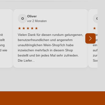
Toskana
Oliver
g
Weißwein
O
G
vor 2 Monaten
v
★
★
★
★
★
★
★
★
5 von 5 Sternen
Durchschnittliche Bewertung von 5 von 5 Sternen
Durchsc
it
Vielen Dank für diesen rundum gelungenen,
Die Lief
ellt
benutzerfreundlichen und angenehm
hat ein
pro 100 ml
ung
unaufdringlichen Wein-Shop!Ich habe
einmal b
nd wie
inzwischen mehrfach in diesem Shop
auf dem
Ich habe mein Passwort vergessen
bestellt und bin jedes Mal sehr zufrieden.
301 kJ / 72 kcal
zurück 
Die Liefer...
Son...
1 g
0.4 g
en: Gummi arabicum, Kaliumpolyaspartat. Unter Schutzatmosphäre
ingfügige Mengen von Fett, gesättigten Fettsäuren, Eiweiß und Salz