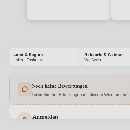
Land & Region
Rebsorte & Weinart
Italien, Toskana
Weißwein
Produktnummer
Noch keine Bewertungen
Allergene
Teilen Sie Ihre Erfahrungen mit diesem Wein und helf
Flaschenverschluss
Haltbar bis
Anmelden
Bewertungen können nur von angemeldeten Benutzern 
Hersteller adresse
Tenute Piccini SPA, 53011 