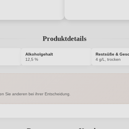
Produktdetails
Alkoholgehalt
Restsüße & Ges
12,5 %
4 g/L, trocken
HM100751536
Alkoholgehalt in %
Enthält Sulfite
Cuvée-Rebsorten
en Sie anderen bei ihrer Entscheidung.
Presskorken
Geschmack
2028
Hersteller
abgegeben werden. Bitte loggen Sie sich ein, oder erstellen Sie ein
Castellina in Chianti (SI), Italia
Inhalt