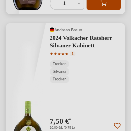
1
Andreas Braun
2024 Volkacher Ratsherr
Silvaner Kabinett
Durchschnittliche Bewertung von 5 von
★
★
★
★
★
1
Franken
Silvaner
Trocken
7,50 €
*
10,00 €/L (0,75 L)