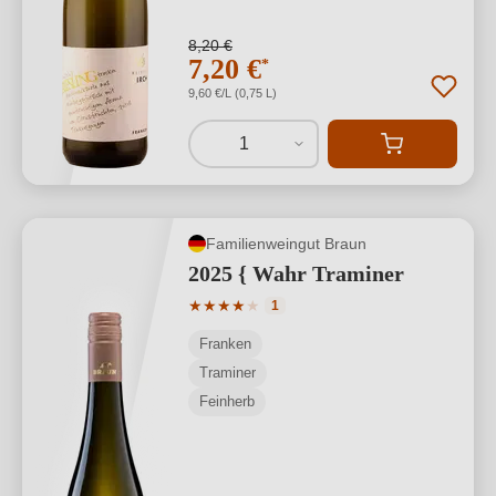
8,20 €
7,20 €
*
9,60 €/L (0,75 L)
1
Familienweingut Braun
2025 { Wahr Traminer
Durchschnittliche Bewertung von 4 von
★
★
★
★
★
1
Franken
Traminer
Feinherb