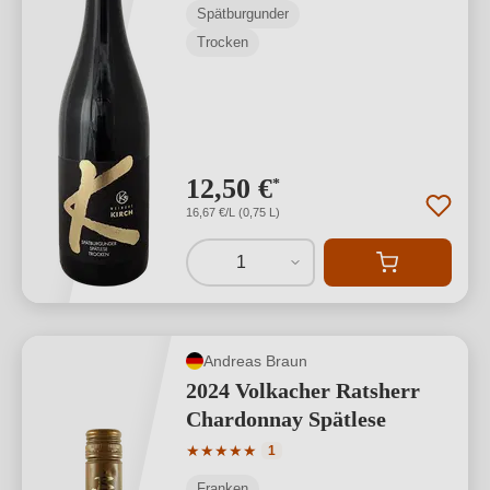
Spätburgunder
Trocken
12,50 €
*
16,67 €/L (0,75 L)
1
Andreas Braun
2024 Volkacher Ratsherr
Chardonnay Spätlese
Durchschnittliche Bewertung von 5 von
★
★
★
★
★
1
Franken