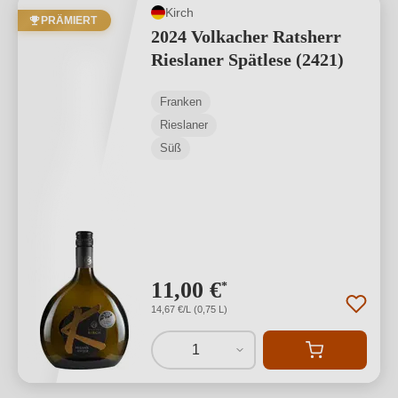
Kirch
PRÄMIERT
2024 Volkacher Ratsherr
Rieslaner Spätlese (2421)
Franken
Rieslaner
Süß
11,00 €
*
14,67 €/L (0,75 L)
1