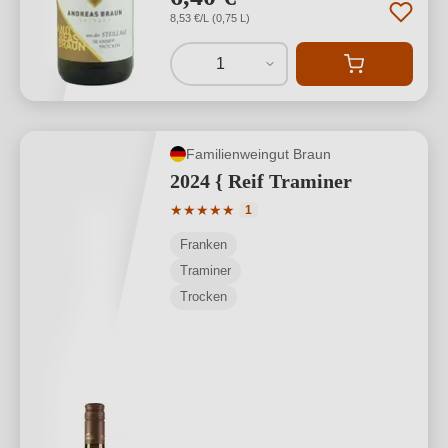
8,53 €/L (0,75 L)
1
Familienweingut Braun
2024 { Reif Traminer
Durchschnittliche Bewertung von 5 von
★
★
★
★
★
1
Franken
Traminer
Trocken