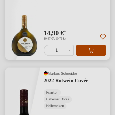
14,90 €
*
19,87 €/L (0,75 L)
1
Markus Schneider
2022 Rotwein Cuvée
Franken
Cabernet Dorsa
Halbtrocken