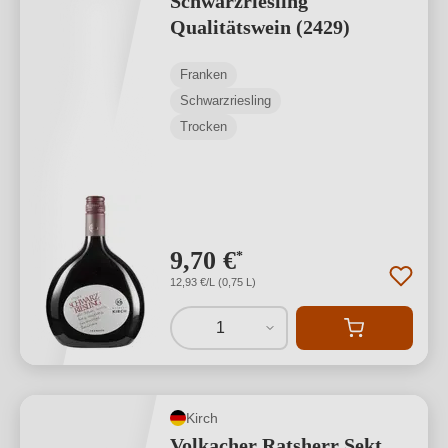
Schwarzriesling
Qualitätswein (2429)
Franken
Schwarzriesling
Trocken
9,70 €
*
12,93 €/L (0,75 L)
1
Kirch
Volkacher Ratsherr Sekt