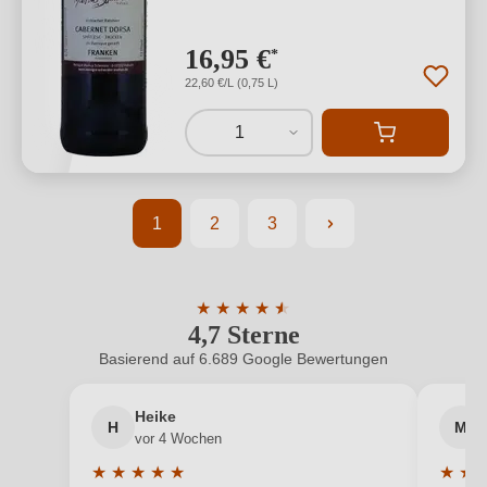
16,95 €
*
22,60 €/L (0,75 L)
1
1
2
3
Seite
Seite
Seite
★
★
★
★
★
★
4,7 Sterne
Durchschnittliche Bewertung von 4.7 
Basierend auf 6.689 Google Bewertungen
Heike
H
M
vor 4 Wochen
★
★
★
★
★
★
★