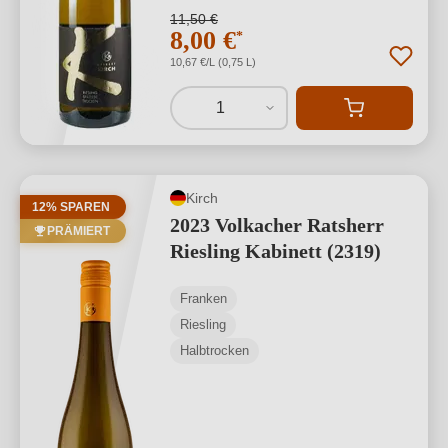
11,50 €
8,00 €
*
10,67 €/L (0,75 L)
1
Kirch
12% SPAREN
2023 Volkacher Ratsherr
PRÄMIERT
Riesling Kabinett (2319)
Franken
Riesling
Halbtrocken