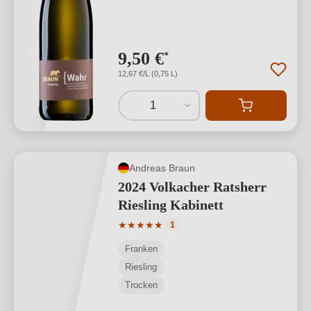
9,50 €
*
12,67 €/L (0,75 L)
1
Andreas Braun
2024 Volkacher Ratsherr
Riesling Kabinett
Durchschnittliche Bewertung von 5 von
★
★
★
★
★
1
Franken
Riesling
Trocken