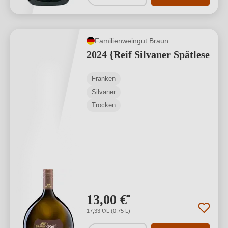
Familienweingut Braun
2024 {Reif Silvaner Spätlese
Franken
Silvaner
Trocken
13,00 €
*
17,33 €/L (0,75 L)