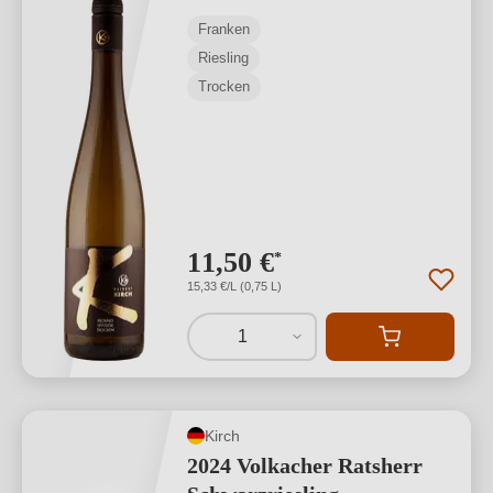
Franken
Riesling
Trocken
11,50 €
*
15,33 €/L (0,75 L)
1
Kirch
2024 Volkacher Ratsherr