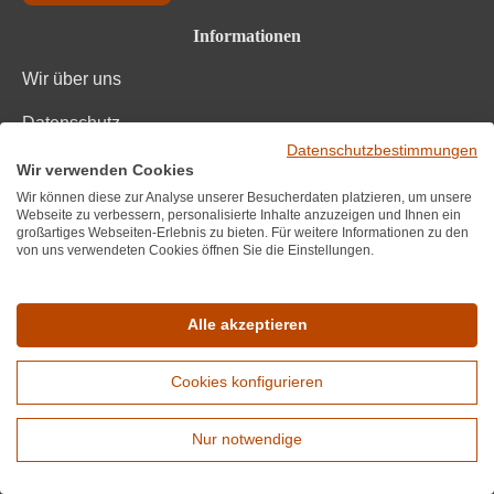
Informationen
Wir über uns
Datenschutz
Datenschutzbestimmungen
Impressum und AGB
Wir verwenden Cookies
Wir können diese zur Analyse unserer Besucherdaten platzieren, um unsere
Bestpreisgarantie
Webseite zu verbessern, personalisierte Inhalte anzuzeigen und Ihnen ein
großartiges Webseiten-Erlebnis zu bieten. Für weitere Informationen zu den
von uns verwendeten Cookies öffnen Sie die Einstellungen.
FAQ
Blog
Alle akzeptieren
Zahlungsanbieter
Cookies konfigurieren
Nur notwendige
Erweiterte Suche