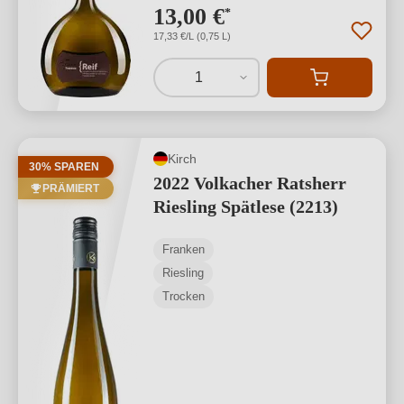
13,00 €
*
17,33 €/L (0,75 L)
1
Kirch
30% SPAREN
2022 Volkacher Ratsherr
PRÄMIERT
Riesling Spätlese (2213)
Franken
Riesling
Trocken