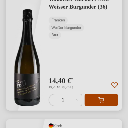
Weisser Burgunder (36)
Franken
Weißer Burgunder
Brut
14,40 €
*
19,20 €/L (0,75 L)
1
Kirch