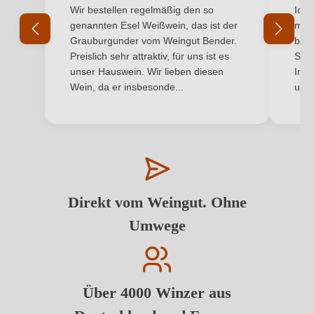
Durchschnittliche Bewertung von 5 von 5 Sternen
Durchs
Wir bestellen regelmäßig den so
Ich 
genannten Esel Weißwein, das ist der
mit 
Grauburgunder vom Weingut Bender.
best
Preislich sehr attraktiv, für uns ist es
Supe
unser Hauswein. Wir lieben diesen
Inha
Wein, da er insbesonde...
und 
Direkt vom Weingut. Ohne
Umwege
Über 4000 Winzer aus