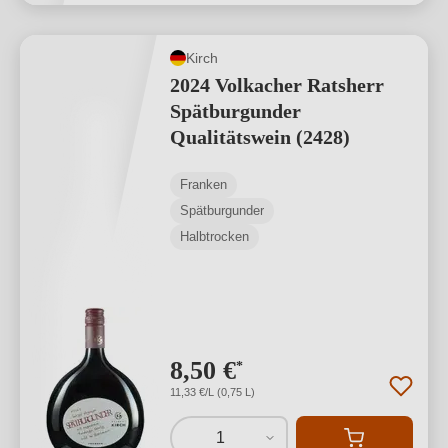
Kirch
2024 Volkacher Ratsherr
Spätburgunder
Qualitätswein (2428)
Franken
Spätburgunder
Halbtrocken
8,50 €
*
11,33 €/L (0,75 L)
1