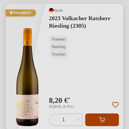
Kirch
PRÄMIERT
2023 Volkacher Ratsherr
Riesling (2305)
Franken
Riesling
Trocken
8,20 €
*
10,93 €/L (0,75 L)
1