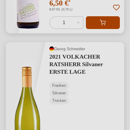
6,50 €
*
8,67 €/L (0,75 L)
1
Georg Schneider
2021 VOLKACHER
RATSHERR Silvaner
ERSTE LAGE
Franken
Silvaner
Trocken