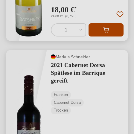
18,00 €
*
24,00 €/L (0,75 L)
1
Markus Schneider
2021 Cabernet Dorsa
Spätlese im Barrique
gereift
Franken
Cabernet Dorsa
Trocken