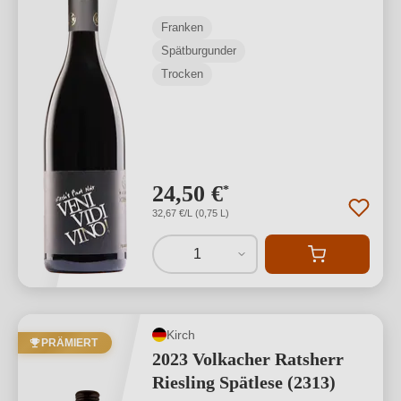
Franken
Spätburgunder
Trocken
24,50 €
*
32,67 €/L (0,75 L)
1
Kirch
PRÄMIERT
2023 Volkacher Ratsherr
Riesling Spätlese (2313)