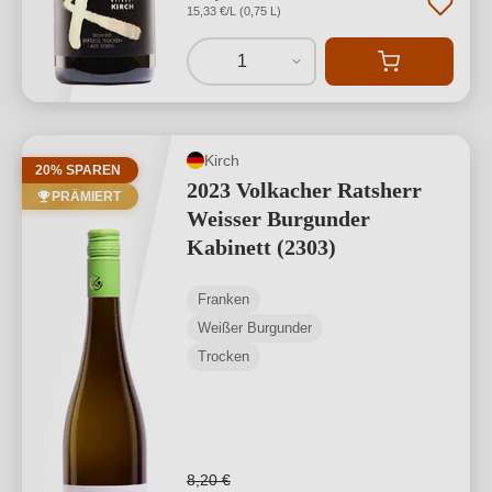
15,33 €/L (0,75 L)
1
Kirch
20% SPAREN
2023 Volkacher Ratsherr
PRÄMIERT
Weisser Burgunder
Kabinett (2303)
Franken
Weißer Burgunder
Trocken
8,20 €