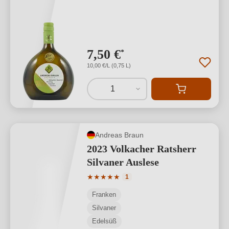
7,50 €
*
10,00 €/L (0,75 L)
1
Andreas Braun
2023 Volkacher Ratsherr
Silvaner Auslese
Durchschnittliche Bewertung von 5 von
★
★
★
★
★
1
Franken
Silvaner
Edelsüß