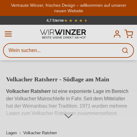
Zum Hauptinhalt springen
Vertraute Winzer, frisches Design – willkommen auf unserer
neuen Website
Weinsuche
Mindestens 3 Zeichen eingeben
★
★
★
★
★
★
4,7 Sterne
Durchschnittliche Bewertung von 4.7
Beschreiben Sie, welchen Wein
Sie suchen – ob nach Geschmack,
Anlass, Weinnamen, Rebsorte,
Region, Winzer oder anderen
Volkacher Ratsherr - Südlage am Main
Kriterien.
Volkacher Ratsherr
ist eine exponierte Lage im Bereich
der Volkacher Mainschleife in Fahr. Seit dem Mittelalter
hat der Weinanbau hier Tradition. 1971 wurden mehrere
Lagen zum Volkacher Ratsherrn zusammengefasst.
Ursprünglich geht die Bezeichnung
Volkacher Ratsherr
auf den Einfall der Schweden im 30-jährigen Krieg
Lagen
Volkacher Ratsherr
zurück. Die Soldaten lagerten an dieser Stelle und