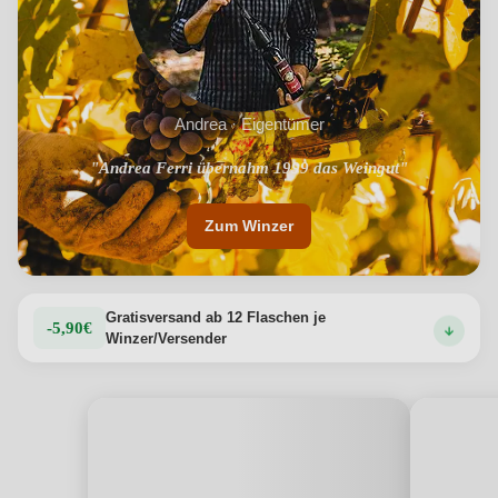
Andrea · Eigentümer
"Andrea Ferri übernahm 1999 das Weingut"
"Aromatisch elegante Weine"
Zum Winzer
Gratisversand ab 12 Flaschen je
-5,90€
Winzer/Versender