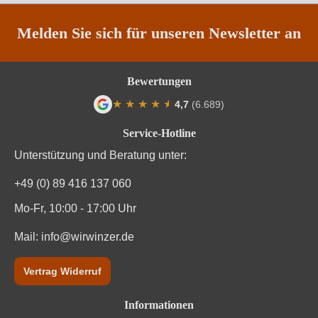
Melden Sie sich für unseren Newsletter an
Bewertungen
★
★
★
★
★
★
4,7
(6.689)
Durchschnittliche Bewertung von 4.7 von
Service-Hotline
Unterstützung und Beratung unter:
+49 (0) 89 416 137 060
Mo-Fr, 10:00 - 17:00 Uhr
Mail:
info@wirwinzer.de
Vertrag Widerruf
Informationen