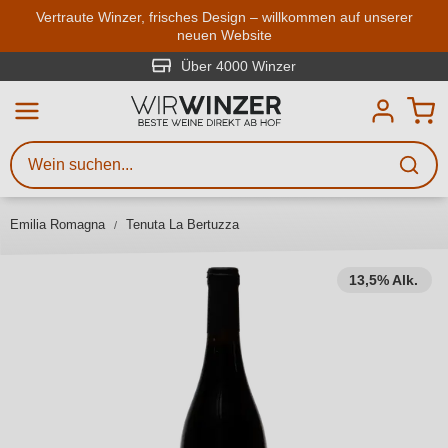
Zum Hauptinhalt springen
Vertraute Winzer, frisches Design – willkommen auf unserer
neuen Website
Weinsuche
Mindestens 3 Zeichen eingeben
Über 4000 Winzer
Beschreiben Sie, welchen Wein
Sie suchen – ob nach Geschmack,
Anlass, Weinnamen, Rebsorte,
Emilia Romagna
Tenuta La Bertuzza
Region, Winzer oder anderen
Kriterien.
13,5% Alk.