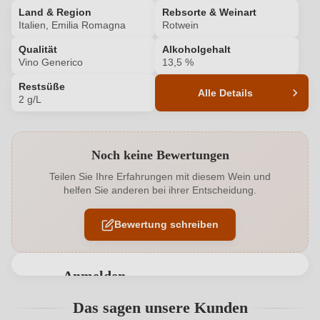
Land & Region
Rebsorte & Weinart
Italien, Emilia Romagna
Rotwein
Qualität
Alkoholgehalt
Vino Generico
13,5 %
Restsüße
Alle Details
2 g/L
Produktnummer
8107009000
Noch keine Bewertungen
Alkoholgehalt in %
13,5 %
Teilen Sie Ihre Erfahrungen mit diesem Wein und
helfen Sie anderen bei ihrer Entscheidung.
Allergene
Enthält Sulfite
Bewertung schreiben
Hersteller
Tenuta La Bertuzza
Hersteller
Tenuta la Bertuzza di Ferri Andrea, Via Case Sparse
adresse
Anmelden
Coste Orzate 15, 29014 Castell Arquato, Italien
Bewertungen können nur von angemeldeten
Das sagen unsere Kunden
Inhalt
0,75 L
Benutzern abgegeben werden. Bitte loggen Sie sich