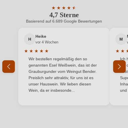
ein, oder erstellen Sie einen neuen Account.
Land
★
★
★
★
★
★
Italien
4,7 Sterne
Durchschnittliche Bewertung von 4.7 
Qualität
Vino Generico
Basierend auf 6.689 Google Bewertungen
Neuer Kunde?
Neuer Kunde?
Region
Emilia Romagna
Heike
H
M
Ihre E-Mail-Adresse
vor 4 Wochen
Restzucker in g/L
2 g/L
★
★
★
★
★
★
★
Durchschnittliche Bewertung von 5 von 5 Sternen
Durchs
Wir bestellen regelmäßig den so
Ich 
Säuregehalt in g/L
Ihr Passwort
5,3 g/L
genannten Esel Weißwein, das ist der
mit 
Grauburgunder vom Weingut Bender.
best
Weinart
Rotwein
Ich habe mein Passwort vergessen
Preislich sehr attraktiv, für uns ist es
Supe
unser Hauswein. Wir lieben diesen
Inha
Wein, da er insbesonde...
und 
ANMELDEN