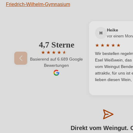
Friedrich-Wilhelm-Gymnasium
Heike
H
vor einem Mon
4,7 Sterne
★
★
★
★
★
Durchschnittliche
★
★
★
★
★
★
Wir bestellen rege
Basierend auf 6.689 Google
Durchschnittliche Bewertung von 4.7 von 5
Esel Weißwein, das 
Bewertungen
vom Weingut Bender.
attraktiv, für uns is
lieben diesen Wein,
Direkt vom Weingut. 