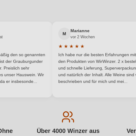
Marianne
M
at
vor 2 Wochen
★
★
★
★
★
 Bewertung von 5 von 5 Sternen
Durchschnittliche Bewertung von 5 
lmäßig den so genannten
Ich habe nur die besten Erfahrungen mit
 Sternen
ist der Grauburgunder
den Produkten von WirWinzer. 2 x bestel
 Preislich sehr
und schnelle Lieferung, Superverpacku
t es unser Hauswein. Wir
und natürlich der Inhalt. Alle Weine sind
 da er insbesonde...
beschrieben und für mich und mei...
Ohne
Über 4000 Winzer aus
Ver