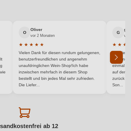
Oliver
gab
O
G
vor 2 Monaten
vor
★
★
★
★
★
★
★
★
von 5 Sternen
Durchschnittliche Bewertung von 5 von 5 Sternen
Durchsch
Vielen Dank für diesen rundum gelungenen,
Die Liefe
lt
benutzerfreundlichen und angenehm
hat eine 
ng
unaufdringlichen Wein-Shop!Ich habe
einmal bei
 wie
inzwischen mehrfach in diesem Shop
auf dem H
bestellt und bin jedes Mal sehr zufrieden.
zurück na
Die Liefer...
Son...
sandkostenfrei ab 12