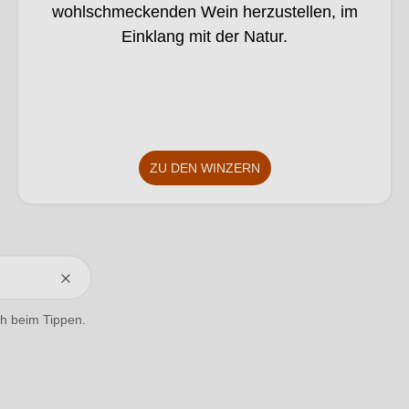
KI
wohlschmeckenden Wein herzustellen, im
verä
Einklang mit der Natur.
nder
t.
ZU DEN WINZERN
ich beim Tippen.