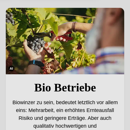
Bio Betriebe. Dieses Bild wurde mithilfe von KI verändert.
Die
ses
Bio Betriebe
Bild
wur
Biowinzer zu sein, bedeutet letztlich vor allem
de
eins: Mehrarbeit, ein erhöhtes Ernteausfall
mith
Risiko und geringere Erträge. Aber auch
ilfe
von
qualitativ hochwertigen und