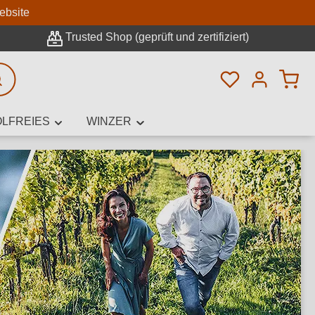
n
ebsite
Trusted Shop (geprüft und zertifiziert)
Du hast 0 Pro
rweiterte Suche
LFREIES
WINZER
innamen,