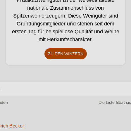
Prädikatsweingüter ist der weltweit älteste
nationale Zusammenschluss von
Spitzenweinerzeugern. Diese Weingüter sind
Gründungsmitglieder und stehen seit dem
ersten Tag für beispiellose Qualität und Weine
mit Herkunftscharakter.
ZU DEN WINZERN
3 von 4858 Winzern gefunden.
nden
Die Liste filtert s
rich Becker