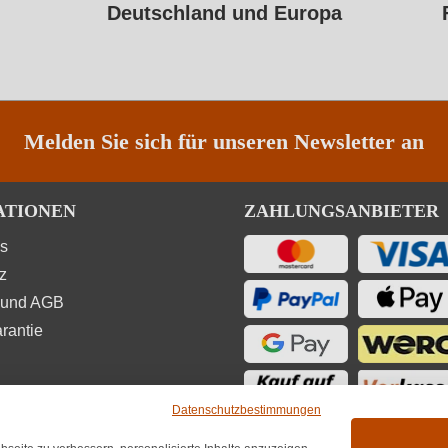
Deutschland und Europa
Melden Sie sich für unseren Newsletter an
ATIONEN
ZAHLUNGSANBIETER
ns
z
 und AGB
rantie
Datenschutzbestimmungen