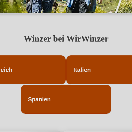
Winzer bei WirWinzer
reich
Italien
Spanien