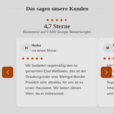
Hersteller
Sant’Andrè
Bewertungen können nur von angemeldeten
Das sagen unsere Kunden
Benutzern abgegeben werden. Bitte loggen Sie sich
Hersteller
Società Agricola Sant'Andrè S. S., Loc Is Arribottus 1,
ein, oder erstellen Sie einen neuen Account.
adresse
★
★
09010 San Giovanni Suergiu, Italien
★
★
★
★
4,7 Sterne
Durchschnittliche Bewertung von 4.7 
Inhalt
0,75 L
Basierend auf 6.689 Google Bewertungen
Neuer Kunde?
Neuer Kunde?
Jahrgang
2024
Heike
H
M
Ihre E-Mail-Adresse
vor einem Monat
Land
Italien
★
★
★
★
★
★
★
Durchschnittliche Bewertung von 5 von 5 Sternen
Durchs
Wir bestellen regelmäßig den so
Ich 
Ort
Ihr Passwort
Punta Trettu, Matzacara, San Giovanni Suergiu, Sulcis
genannten Esel Weißwein, das ist der
mit 
Grauburgunder vom Weingut Bender.
best
Qualität
IGP
Ich habe mein Passwort vergessen
Preislich sehr attraktiv, für uns ist es
Supe
unser Hauswein. Wir lieben diesen
Inha
Rebsorte
Carignano
Wein, da er insbesonde...
und 
ANMELDEN
Region
Sardinien
Traubenfarbe
Rot