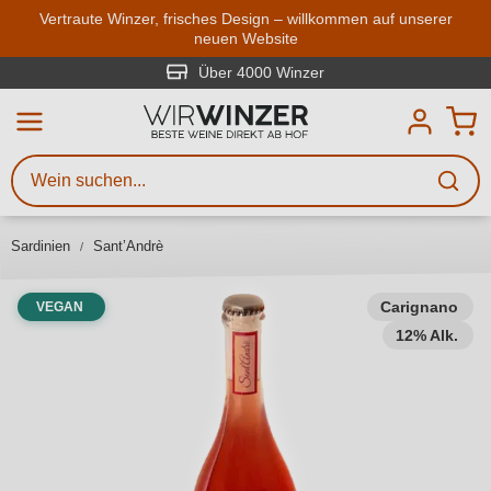
Zum Hauptinhalt springen
Vertraute Winzer, frisches Design – willkommen auf unserer
neuen Website
Weinsuche
Mindestens 3 Zeichen eingeben
Über 4000 Winzer
Beschreiben Sie, welchen Wein
Sie suchen – ob nach Geschmack,
Anlass, Weinnamen, Rebsorte,
Sardinien
Sant’Andrè
Region, Winzer oder anderen
Kriterien.
Carignano
VEGAN
12% Alk.