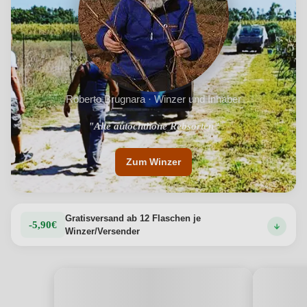
vielseitiger Wein für jede Jahreszeit: perfekt als Aperitif,
ideal zur mediterranen Küche, überraschend kräftig am
Tisch.
Produktdetails anzeigen →
Roberto Brugnara · Winzer und Inhaber
"Vom Wind geformte Weine und Weinberge"
"Alte autochthone Rebsorten"
Zum Winzer
Gratisversand ab 12 Flaschen je
-5,90€
Winzer/Versender