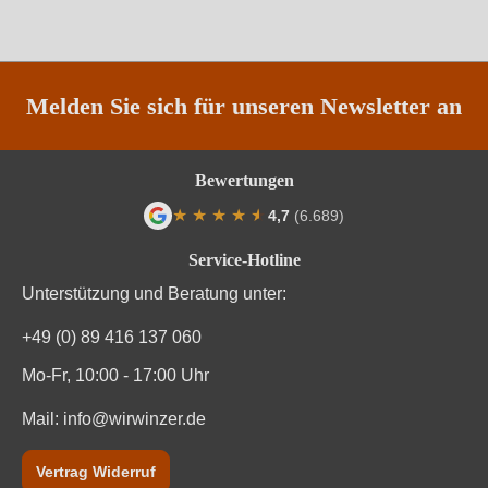
Vegan
Ja
Weinart
Perl- & Schaumwein
Melden Sie sich für unseren Newsletter an
Nährwertangaben
Bewertungen
★
★
★
★
★
★
4,7
(6.689)
Durchschnittliche nährwertangaben
pro 100 ml
Durchschnittliche Bewertung von 4.7 von
Service-Hotline
Brennwert
282 kJ / 67 kcal
Unterstützung und Beratung unter:
Kohlenhydrate
0.6 g
+49 (0) 89 416 137 060
Kohlenhydrate davon Zucker
0.6 g
Mo-Fr, 10:00 - 17:00 Uhr
Mail:
info@wirwinzer.de
frische Weintrauben, Kaliummetabisulfit. Enthält
Zutaten
geringfügige Mengen von Fett, gesättigten Fettsäuren,
Eiweiß und Salz
Vertrag Widerruf