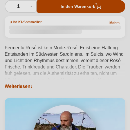
1
In den Warenkorb
Ihr KI-Sommelier
Mehr
Fermentu Rosé ist kein Mode-Rosé. Er ist eine Haltung.
Entstanden im Südwesten Sardiniens, im Sulcis, wo Wind
und Licht den Rhythmus bestimmen, vereint dieser Rosé
Frische, Trinkfreude und Charakter. Die Trauben werden
früh gelesen, um die Authentizität zu erhalten, nicht um
Effekte zu erzeugen. In der Nase zeigt er rote Beeren,
Zitrusschalen und feine florale Noten, begleitet von einer
Weiterlesen
subtilen salzigen Frische. Am Gaumen ist er saftig, direkt
und präzise, leicht, aber nicht banal, mit einer klaren Linie
und einem trockenen Abgang. Fermentu Rosé wird ohne
unnötige Eingriffe vinifiziert, um seine Spontaneität und
Ehrlichkeit zu bewahren. Kein übertriebener Fruchtkorb,
kein süßer Kompromiss, sondern ein Rosé, der bleibt. Ein