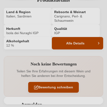
Land & Region
Rebsorte & Weinart
Italien, Sardinien
Carignano, Perl- &
Schaumwein
Herkunft
Qualität
Isola dei Nuraghi IGP
IGP
Alkoholgehalt
Alle Details
12 %
Produktnummer
5667003000
Noch keine Bewertungen
Alkoholgehalt in %
12 %
Teilen Sie Ihre Erfahrungen mit diesem Wein und
helfen Sie anderen bei ihrer Entscheidung.
Allergene
Enthält Sulfite
Bewertung schreiben
Flaschenverschluss
Andere
Geographische Angabe
Isola dei Nuraghi IGP
Anmelden