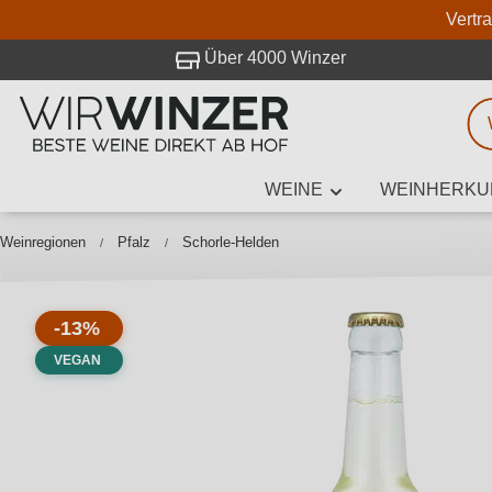
Vertr
 Besuch bei WirWinzer.
Über 4000 Winzer
WEINE
WEINHERKU
Weinsuche
Mindestens 3
Weinregionen
Pfalz
Schorle-Helden
-13%
Beschre
VEGAN