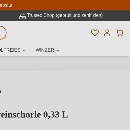
n
ebsite
Trusted Shop (geprüft und zertifiziert)
Du hast 0 Pro
rweiterte Suche
LFREIES
WINZER
n
innamen,
z
einschorle 0,33 L