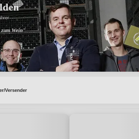
lden
ührer
e zum Wein"
erhältnis"
er/Versender