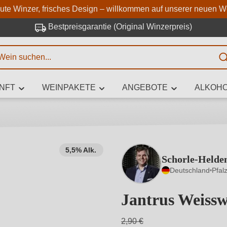
Zum Hauptinhalt springen
Zur Suche springen
Zur Hauptnavigation springe
aute Winzer, frisches Design – willkommen auf unserer neuen W
Bestpreisgarantie (Original Winzerpreis)
E
NFT
WEINPAKETE
ANGEBOTE
ALKOHO
 Zeichen eingeben
5,5% Alk.
Schorle-Helde
iben Sie, welchen Wein Sie suchen – ob nach Geschmack, Anlass, We
Deutschland
Pfal
Rebsorte, Region, Winzer oder anderen Kriterien.
Jantrus Weissw
2,90 €