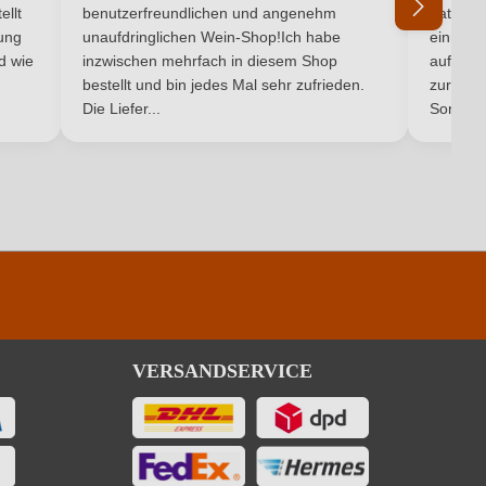
ellt
benutzerfreundlichen und angenehm
hat ein
ung
unaufdringlichen Wein-Shop!Ich habe
einmal b
nd wie
inzwischen mehrfach in diesem Shop
auf dem
Ich habe mein Passwort vergessen
bestellt und bin jedes Mal sehr zufrieden.
zurück 
Die Liefer...
Son...
VERSANDSERVICE