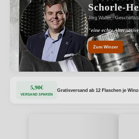
Schorle-He
Jörg Walter · Geschäftsf
"eine echte Alternativ
"perfektes Mischungsv
Zum Winzer
5,90€
Gratisversand ab 12 Flaschen je Winz
VERSAND SPAREN