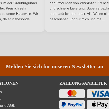
5 Sternen
s ist der Grauburgunder
den Produkten von WirWinzer. 2 x best
r. Preislich sehr
und schnelle Lieferung, Superverpack
ist es unser Hauswein. Wir
und natürlich der Inhalt. Alle Weine si
, da er insbesonde...
beschrieben und für mich und mei...
ANMELDEN
Melden Sie sich für unseren Newsletter an
ATIONEN
ZAHLUNGSANBIETER
ns
z
 und AGB