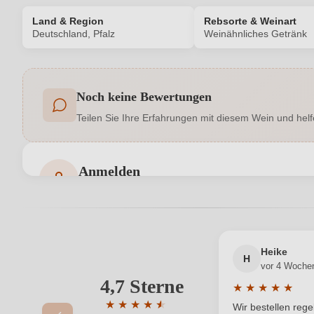
Land & Region
Rebsorte & Weinart
Deutschland, Pfalz
Weinähnliches Getränk
Produktnummer
Noch keine Bewertungen
Allergene
Teilen Sie Ihre Erfahrungen mit diesem Wein und helf
Haltbar bis
Hersteller
Schorle-Helden GmbH & Co. KG, Dudostraße 13
Anmelden
adresse
Bewertungen können nur von angemeldeten Benutzern 
Jahrgang
Passt zu
Heike
H
vor 4 Woche
Restzucker in g/L
4,7 Sterne
Ihre E-Mail-Adresse
★
★
★
★
★
Durchschnittlic
Vegan
★
★
★
★
★
★
Wir bestellen reg