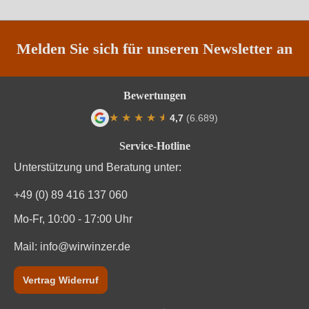
Nährwertangaben
Melden Sie sich für unseren Newsletter an
Durchschnittliche nährwertangaben
pro 100 ml
Brennwert
310 kJ / 74 kcal
Bewertungen
★
★
★
★
★
★
4,7
(6.689)
Kohlenhydrate
14 g
Durchschnittliche Bewertung von 4.7 von
Service-Hotline
Kohlenhydrate davon Zucker
4 g
Unterstützung und Beratung unter:
Trauben, Konservierungsstoffe (Sulfite). Enthält
+49 (0) 89 416 137 060
Zutaten
geringfügige Mengen von Fett, gesättigten Fettsäuren,
Eiweiß und Salz
Mo-Fr, 10:00 - 17:00 Uhr
Mail:
info@wirwinzer.de
Vertrag Widerruf