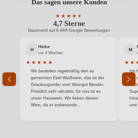
Das sagen unsere Kunden
Benutzern abgegeben werden. Bitte loggen Sie sich
Hersteller
Christian Oswald
ein, oder erstellen Sie einen neuen Account.
★
★
★
★
★
★
4,7 Sterne
Durchschnittliche Bewertung von 4.7 
Hersteller
Einzelunternehmen, Außerhalb 8, 55576
adresse
Sprendlingen, Deutschland
Basierend auf 6.689 Google Bewertungen
Neuer Kunde?
Neuer Kunde?
Inhalt
1,0 L
Heike
H
M
Ihre E-Mail-Adresse
vor 4 Wochen
Jahrgang
2025
★
★
★
★
★
★
★
Durchschnittliche Bewertung von 5 von 5 Sternen
Durchs
Wir bestellen regelmäßig den so
Ich 
Land
Ihr Passwort
Deutschland
genannten Esel Weißwein, das ist der
mit 
Grauburgunder vom Weingut Bender.
best
Qualität
Deutscher Landwein
Ich habe mein Passwort vergessen
Preislich sehr attraktiv, für uns ist es
Supe
unser Hauswein. Wir lieben diesen
Inha
Region
Rheinhessen
Wein, da er insbesonde...
und 
ANMELDEN
Restzucker in g/L
4 g/L
Weinart
Weißwein