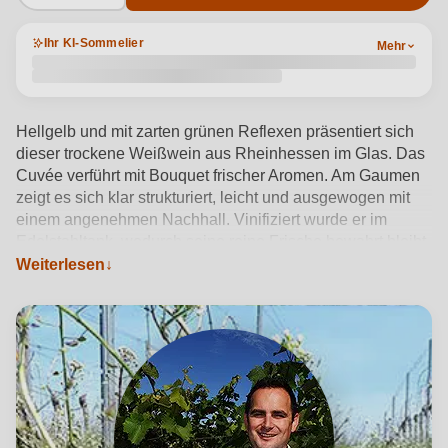
Ihr KI-Sommelier
Mehr
Hellgelb und mit zarten grünen Reflexen präsentiert sich
dieser trockene Weißwein aus Rheinhessen im Glas. Das
Cuvée verführt mit Bouquet frischer Aromen. Am Gaumen
zeigt es sich klar strukturiert, leicht und ausgewogen mit
einem angenehmen Nachhall. Vinifiziert wurde er im
Edelstahltank, wodurch seine reine Frische bewahrt bleibt.
Das Weingut Oswald liegt im sonnigen Sprendlingen, in
Weiterlesen
Rheinhessens - dort wo die "Hiwwel" sind. Mit 12%
Alkohol passt dieser Wein wunderbar zu Salaten,
Fischgerichten oder als unkomplizierter Aperitif. Ein
vielseitiger Begleiter für den Alltag – Rheinhessen im Glas.
Produktdetails anzeigen →