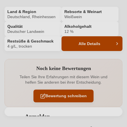
Land & Region
Rebsorte & Weinart
Deutschland, Rheinhessen
Weißwein
Qualität
Alkoholgehalt
Deutscher Landwein
12 %
Restsüße & Geschmack
Alle Details
4 g/L, trocken
Produktnummer
2037023000
Noch keine Bewertungen
Alkoholgehalt in %
12 %
Teilen Sie Ihre Erfahrungen mit diesem Wein und
helfen Sie anderen bei ihrer Entscheidung.
Allergene
Enthält Sulfite
Bewertung schreiben
Ausbau
Edelstahltank
Flaschenverschluss
Drehverschluss
Anmelden
Geschmack
Trocken
Bewertungen können nur von angemeldeten