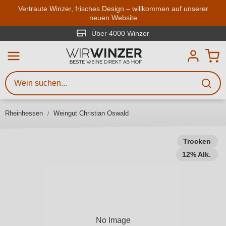
Zum Hauptinhalt springen
Vertraute Winzer, frisches Design – willkommen auf unserer
neuen Website
Weinsuche
Mindestens 3 Zeichen eingeben
Über 4000 Winzer
Beschreiben Sie, welchen Wein
Sie suchen – ob nach Geschmack,
Anlass, Weinnamen, Rebsorte,
Rheinhessen
Weingut Christian Oswald
Region, Winzer oder anderen
Kriterien.
Trocken
12% Alk.
No Image