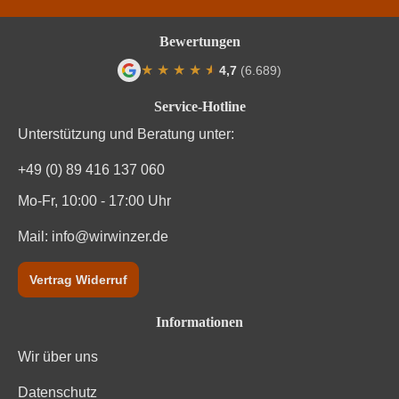
Brennwert
287 kJ / 69 kcal
Bewertungen
★
★
★
★
★
★
4,7
(6.689)
Kohlenhydrate
69 g
Durchschnittliche Bewertung von 4.7 von
Service-Hotline
Kohlenhydrate davon Zucker
4.7 g
Unterstützung und Beratung unter:
Trauben, Konservierungsstoffe (Sulfite). Enthält
+49 (0) 89 416 137 060
Zutaten
geringfügige Mengen von Fett, gesättigten Fettsäuren,
Eiweiß und Salz
Mo-Fr, 10:00 - 17:00 Uhr
Mail:
info@wirwinzer.de
Vertrag Widerruf
Informationen
Wir über uns
Datenschutz