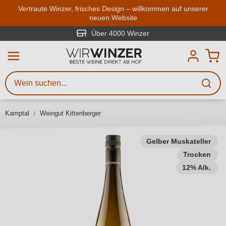
Zum Hauptinhalt springen
Vertraute Winzer, frisches Design – willkommen auf unserer
neuen Website
Weinsuche
Mindestens 3 Zeichen eingeben
Über 4000 Winzer
Beschreiben Sie, welchen Wein
Sie suchen – ob nach Geschmack,
Anlass, Weinnamen, Rebsorte,
Kamptal
Weingut Kittenberger
Region, Winzer oder anderen
Kriterien.
Gelber Muskateller
Trocken
12% Alk.