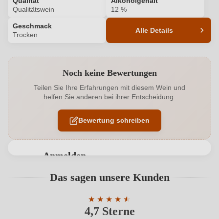
Qualität
Alkoholgehalt
Qualitätswein
12 %
Geschmack
Alle Details
Trocken
Produktnummer
2042015000
Noch keine Bewertungen
Alkoholgehalt in %
12 %
Teilen Sie Ihre Erfahrungen mit diesem Wein und
helfen Sie anderen bei ihrer Entscheidung.
Allergene
Enthält Sulfite
Bewertung schreiben
Ausbau
Edelstahltank
Geschmack
Trocken
Anmelden
Hersteller
Kittenberger
Bewertungen können nur von angemeldeten
Das sagen unsere Kunden
Benutzern abgegeben werden. Bitte loggen Sie sich
Hersteller
Christian Kittenberger - Weingut, Mittelberg 2 1,
ein, oder erstellen Sie einen neuen Account.
adresse
★
★
★
★
★
3550 Langenlois, Österreich
★
4,7 Sterne
Durchschnittliche Bewertung von 4.7 