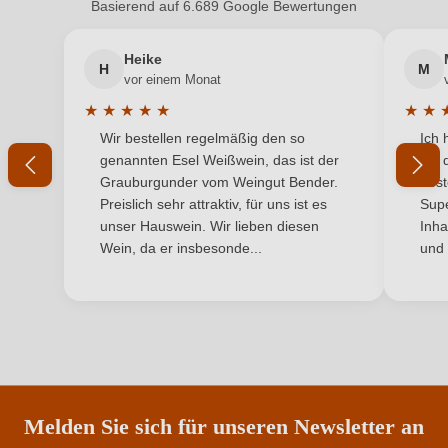
Inhalt
0,75 L
Basierend auf 6.689 Google Bewertungen
Neuer Kunde?
Neuer Kunde?
Jahrgang
2025
Heike
H
M
Ihre E-Mail-Adresse
vor einem Monat
Land
Österreich
★
★
★
★
★
★
★
Durchschnittliche Bewertung von 5 von 5 Sternen
Durchs
Wir bestellen regelmäßig den so
Ich 
Qualität
Ihr Passwort
Qualitätswein
genannten Esel Weißwein, das ist der
mit 
Grauburgunder vom Weingut Bender.
best
Rebsorte
Gelber Muskateller
Ich habe mein Passwort vergessen
Preislich sehr attraktiv, für uns ist es
Supe
unser Hauswein. Wir lieben diesen
Inha
Region
Niederösterreich
Wein, da er insbesonde...
und 
ANMELDEN
Traubenfarbe
Weiß
Weinart
Weißwein
Nährwertangaben
Melden Sie sich für unseren Newsletter an
Durchschnittliche nährwertangaben
pro 100 ml