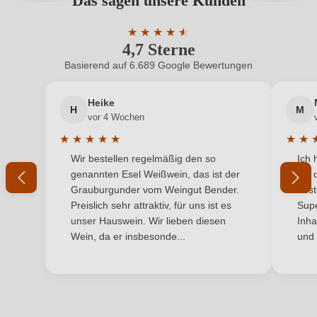
Das sagen unsere Kunden
Benutzern abgegeben werden. Bitte loggen Sie sich
Hersteller
Lufft
ein, oder erstellen Sie einen neuen Account.
★
★
★
★
★
★
4,7 Sterne
Durchschnittliche Bewertung von 4.7 
Hersteller
Weingut Lufft - Tobias Lufft, Hauptstraße 44, 55576
adresse
Badenheim, Deutschland
Basierend auf 6.689 Google Bewertungen
Neuer Kunde?
Neuer Kunde?
Inhalt
0,75 L
Heike
H
M
Ihre E-Mail-Adresse
vor 4 Wochen
Jahrgang
2023
★
★
★
★
★
★
★
Durchschnittliche Bewertung von 5 von 5 Sternen
Durchs
Wir bestellen regelmäßig den so
Ich 
Land
Ihr Passwort
Deutschland
genannten Esel Weißwein, das ist der
mit 
Grauburgunder vom Weingut Bender.
best
Passt zu
Fisch, Spargel, Weißes Fleisch
Ich habe mein Passwort vergessen
Preislich sehr attraktiv, für uns ist es
Supe
unser Hauswein. Wir lieben diesen
Inha
Qualität
Qualitätswein
Wein, da er insbesonde...
und 
ANMELDEN
Rebsorte
Grauer Burgunder
Region
Rheinhessen