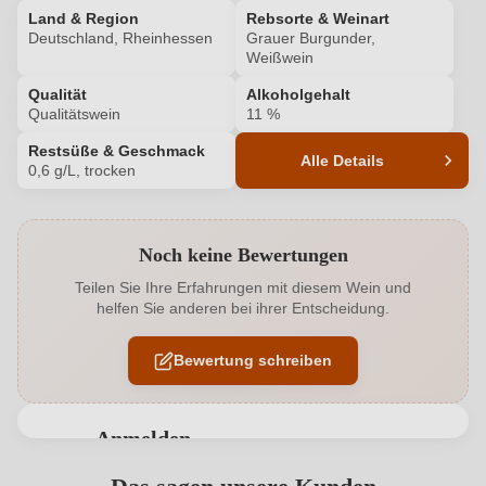
Land & Region
Rebsorte & Weinart
Deutschland, Rheinhessen
Grauer Burgunder,
Weißwein
Qualität
Alkoholgehalt
Qualitätswein
11 %
Restsüße & Geschmack
Alle Details
0,6 g/L, trocken
Produktnummer
4827014000
Noch keine Bewertungen
Alkoholgehalt in %
11 %
Teilen Sie Ihre Erfahrungen mit diesem Wein und
helfen Sie anderen bei ihrer Entscheidung.
Allergene
Enthält Sulfite
Bewertung schreiben
Ausbau
Edelstahltank
Flaschenverschluss
Drehverschluss
Anmelden
Geschmack
Trocken
Bewertungen können nur von angemeldeten