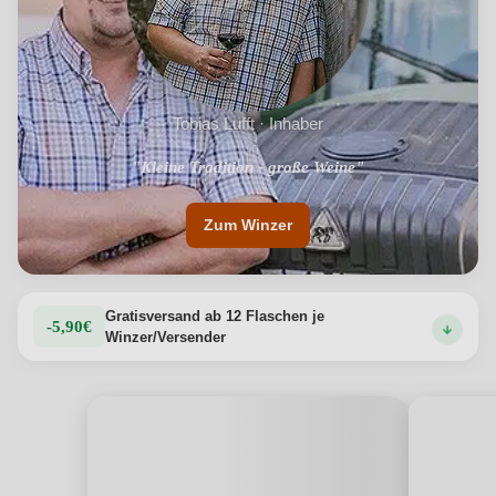
zu leichten Salaten, Geflügelgerichten oder einfach pur
genossen – dieser Wein ist die perfekte Wahl.
Produktdetails anzeigen →
Tobias Lufft · Inhaber
"Kleine Tradition - große Weine"
"Leidenschaft und Spaß"
Zum Winzer
Gratisversand ab 12 Flaschen je
-5,90€
Winzer/Versender