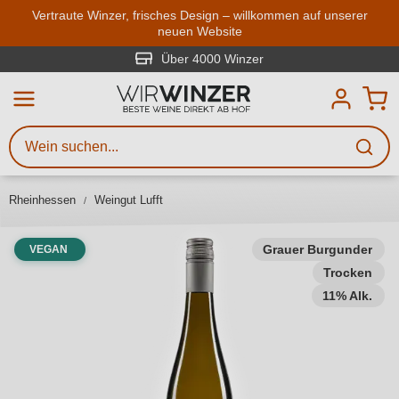
Zum Hauptinhalt springen
Vertraute Winzer, frisches Design – willkommen auf unserer
neuen Website
Weinsuche
Mindestens 3 Zeichen eingeben
Über 4000 Winzer
Beschreiben Sie, welchen Wein
Sie suchen – ob nach Geschmack,
Anlass, Weinnamen, Rebsorte,
Rheinhessen
Weingut Lufft
Region, Winzer oder anderen
Kriterien.
Grauer Burgunder
VEGAN
Trocken
11% Alk.