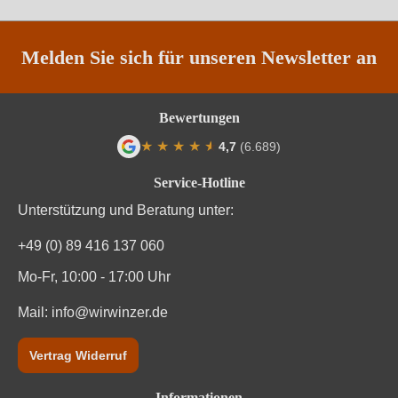
Restzucker in g/L
0,6 g/L
Säuregehalt in g/L
4,7 g/L
Melden Sie sich für unseren Newsletter an
Traubenfarbe
Weiß
Bewertungen
Vegan
Ja
★
★
★
★
★
★
4,7
(6.689)
Durchschnittliche Bewertung von 4.7 von
Weinart
Weißwein
Service-Hotline
Unterstützung und Beratung unter:
+49 (0) 89 416 137 060
Mo-Fr, 10:00 - 17:00 Uhr
Mail:
info@wirwinzer.de
Vertrag Widerruf
Informationen