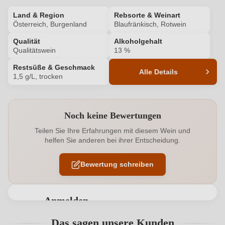
Land & Region
Rebsorte & Weinart
Österreich, Burgenland
Blaufränkisch, Rotwein
Qualität
Alkoholgehalt
Qualitätswein
13 %
Restsüße & Geschmack
Alle Details
1,5 g/L, trocken
Produktnummer
209011000
Noch keine Bewertungen
Alkoholgehalt in %
13 %
Teilen Sie Ihre Erfahrungen mit diesem Wein und
helfen Sie anderen bei ihrer Entscheidung.
Allergene
Enthält Sulfite
Bewertung schreiben
Ausbau
Großes Holzfass
Geschmack
Trocken
Anmelden
Hersteller
Gebrüder Nittnaus
Bewertungen können nur von angemeldeten
Das sagen unsere Kunden
Benutzern abgegeben werden. Bitte loggen Sie sich