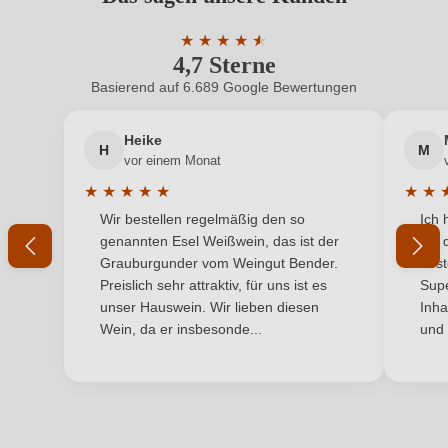
Hersteller
Weingut Gebrüder Nittnaus Gols GmbH, Untere
ein, oder erstellen Sie einen neuen Account.
adresse
Hauptstraße 105, AT-71 Gols, Österreich
★
★
★
★
★
★
4,7 Sterne
Durchschnittliche Bewertung von 4.7 
Inhalt
0,75 L
Basierend auf 6.689 Google Bewertungen
Neuer Kunde?
Neuer Kunde?
Jahrgang
2023
Heike
H
M
Ihre E-Mail-Adresse
vor einem Monat
Land
Österreich
★
★
★
★
★
★
★
Durchschnittliche Bewertung von 5 von 5 Sternen
Durchs
Wir bestellen regelmäßig den so
Ich 
Ort
Ihr Passwort
Edelgrund
genannten Esel Weißwein, das ist der
mit 
Grauburgunder vom Weingut Bender.
best
Passt zu
Rotes Fleisch, Weißes Fleisch
Ich habe mein Passwort vergessen
Preislich sehr attraktiv, für uns ist es
Supe
unser Hauswein. Wir lieben diesen
Inha
Qualität
Qualitätswein
Wein, da er insbesonde...
und 
ANMELDEN
Rebsorte
Blaufränkisch
Region
Burgenland