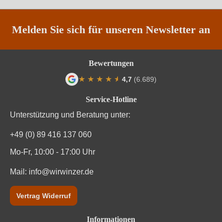
Restzucker in g/L
1,5 g/L
Säuregehalt in g/L
5 g/L
Melden Sie sich für unseren Newsletter an
Traubenfarbe
Rot
Bewertungen
Vegan
Ja
★
★
★
★
★
★
4,7
(6.689)
Durchschnittliche Bewertung von 4.7 von
Weinart
Rotwein
Service-Hotline
Unterstützung und Beratung unter:
+49 (0) 89 416 137 060
Mo-Fr, 10:00 - 17:00 Uhr
Mail:
info@wirwinzer.de
Vertrag Widerruf
Informationen