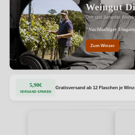
Weingut D
Dirk und Benedikt Wendel
"Nachhaltiger Umgang
"Familienbetrieb mit 
Zum Winzer
5,90€
Gratisversand ab 12 Flaschen je Winz
VERSAND SPAREN