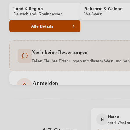
Land & Region
Rebsorte & Weinart
Deutschland, Rheinhessen
Weißwein
Alle Details
Produktnummer
Noch keine Bewertungen
Allergene
Teilen Sie Ihre Erfahrungen mit diesem Wein und helf
Bio
Bio-Kontrollstelle Shop
Anmelden
Bewertungen können nur von angemeldeten Benutzern 
Hersteller
Inhalt
Heike
H
vor 4 Woche
Land
Ihre E-Mail-Adresse