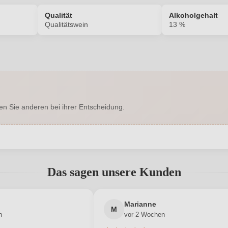
Qualität
Alkoholgehalt
Qualitätswein
13 %
7139001000
Alkoholgehalt in %
Enthält Sulfite
Bio
en Sie anderen bei ihrer Entscheidung.
Ja
Bio-Kontrollstelle
DE-ÖKO-060
Geschmack
abgegeben werden. Bitte loggen Sie sich ein, oder erstellen Sie ein
Hersteller
Weinschmie
Dirk Wendel
Das sagen unsere Kunden
adresse
Neuer Kunde?
0,75 L
Neuer Kunde?
Jahrgang
Marianne
M
n
vor 2 Wochen
Deutschland
Qualität