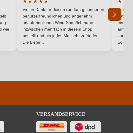
★
★
★
★
★
★
★
★
5 von 5 Sternen
Durchschnittliche Bewertung von 5 von 5 Sternen
Durchsc
Weißwein
it
Vielen Dank für diesen rundum gelungenen,
Die Lief
ellt
benutzerfreundlichen und angenehm
hat ein
ung
unaufdringlichen Wein-Shop!Ich habe
einmal b
nd wie
inzwischen mehrfach in diesem Shop
auf dem
Ich habe mein Passwort vergessen
bestellt und bin jedes Mal sehr zufrieden.
zurück 
Die Liefer...
Son...
VERSANDSERVICE