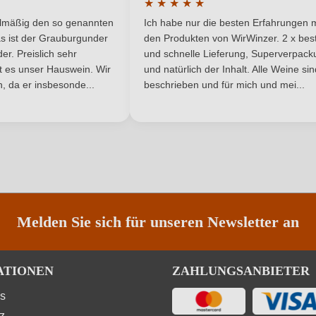
★
★
★
★
★
he Bewertung von 5 von 5 Sternen
Durchschnittliche Bewertung von 
Rheinhessen
Weinart
elmäßig den so genannten
Ich habe nur die besten Erfahrungen m
5 Sternen
s ist der Grauburgunder
den Produkten von WirWinzer. 2 x best
r. Preislich sehr
und schnelle Lieferung, Superverpack
ist es unser Hauswein. Wir
und natürlich der Inhalt. Alle Weine si
, da er insbesonde...
beschrieben und für mich und mei...
ANMELDEN
Melden Sie sich für unseren Newsletter an
ATIONEN
ZAHLUNGSANBIETER
ns
z