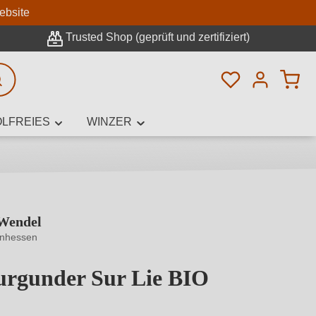
n
ebsite
Trusted Shop (geprüft und zertifiziert)
Du hast 0 Pro
rweiterte Suche
LFREIES
WINZER
Wendel
innamen,
inhessen
urgunder Sur Lie BIO