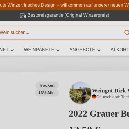
Zum Hauptinhalt springen
Zur Suche springen
Zur Hauptnavigation springe
aute Winzer, frisches Design – willkommen auf unserer neuen W
Bestpreisgarantie (Original Winzerpreis)
E
NFT
WEINPAKETE
ANGEBOTE
ALKOHO
 Zeichen eingeben
Trocken
Weingut Dirk 
13% Alk.
iben Sie, welchen Wein Sie suchen – ob nach Geschmack, Anlass, We
Deutschland
Rhe
Rebsorte, Region, Winzer oder anderen Kriterien.
2022 Grauer B