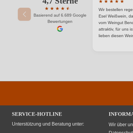
4,7 Sterne
★
★
★
★
★
Durchschnittlic
Region
★
★
★
★
★
★
Wir bestellen reg
Basierend auf 6.689 Google
Durchschnittliche Bewertung von 4.7 von 
Esel Weißwein, da
Ihr Passwort
Bewertungen
vom Weingut Bende
attraktiv, für uns 
lieben diesen Wein
SERVICE-HOTLINE
INFORM
Unterstützung und Beratung unter:
Wir über u
Datenschut