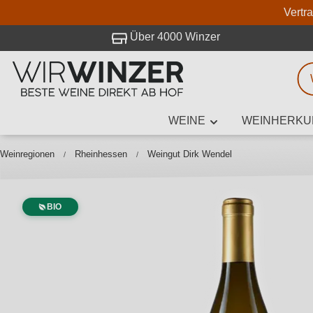
Vertr
 Besuch bei WirWinzer.
Über 4000 Winzer
WEINE
WEINHERKU
Weinsuche
Mindestens 3
Weinregionen
Rheinhessen
Weingut Dirk Wendel
BIO
Beschre