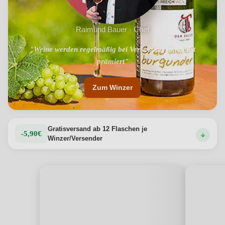
Raimund Bauer · Chef
"Weine werden regelmäßig bei Verkostungen höchst
"Symbiose aus Tradition und Moderne"
prämiert"
Zum Winzer
Gratisversand ab 12 Flaschen je
-5,90€
Winzer/Versender