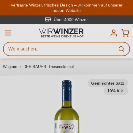
Zum Hauptinhalt springen
Vertraute Winzer, frisches Design – willkommen auf unserer
neuen Website
Weinsuche
Mindestens 3 Zeichen eingeben
Über 4000 Winzer
Beschreiben Sie, welchen Wein
Sie suchen – ob nach Geschmack,
Anlass, Weinnamen, Rebsorte,
Wagram
DER BAUER. Triesneckerhof
Region, Winzer oder anderen
Kriterien.
Gemischter Satz
10% Alk.