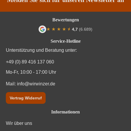
Bewertungen
★
★
★
★
★
★
4,7
(6.689)
Durchschnittliche Bewertung von 4.7 von
Service-Hotline
Unterstützung und Beratung unter:
+49 (0) 89 416 137 060
Mo-Fr, 10:00 - 17:00 Uhr
Mail:
info@wirwinzer.de
Vertrag Widerruf
Informationen
Wir über uns