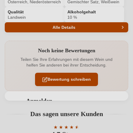
Österreich, Niederösterreich
Gemischter Satz, Weißwein
Qualität
Alkoholgehalt
Landwein
10 %
Alle Details
Produktnummer
2040001000
Noch keine Bewertungen
Alkoholgehalt in %
10 %
Teilen Sie Ihre Erfahrungen mit diesem Wein und
helfen Sie anderen bei ihrer Entscheidung.
Allergene
Enthält Sulfite
Bewertung schreiben
Cuvée-
Johanniter, Muscaris, Cabernet Blanc, Hibernal,
Rebsorten
Solaris
Haltbar bis
Anmelden
2024
Bewertungen können nur von angemeldeten
Das sagen unsere Kunden
Hersteller
DER BAUER. Triesneckerhof
Benutzern abgegeben werden. Bitte loggen Sie sich
ein, oder erstellen Sie einen neuen Account.
Hersteller
Raimund Bauer E.U., Mallon 46, 3470 Kirchberg
★
★
★
★
★
★