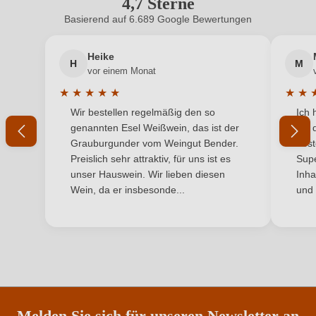
4,7 Sterne
adresse
am Wagram, Österreich
Durchschnittliche Bewertung von 4.7 
Basierend auf 6.689 Google Bewertungen
Neuer Kunde?
Neuer Kunde?
Inhalt
0,75 L
Heike
H
M
Ihre E-Mail-Adresse
Jahrgang
2022
vor einem Monat
★
★
★
★
★
★
★
Land
Österreich
Durchschnittliche Bewertung von 5 von 5 Sternen
Durchs
Wir bestellen regelmäßig den so
Ich 
Ihr Passwort
genannten Esel Weißwein, das ist der
mit 
Qualität
Landwein
Grauburgunder vom Weingut Bender.
best
Ich habe mein Passwort vergessen
Preislich sehr attraktiv, für uns ist es
Supe
Rebsorte
Gemischter Satz
unser Hauswein. Wir lieben diesen
Inha
Wein, da er insbesonde...
und 
Region
Niederösterreich
ANMELDEN
Weinart
Weißwein
Melden Sie sich für unseren Newsletter an