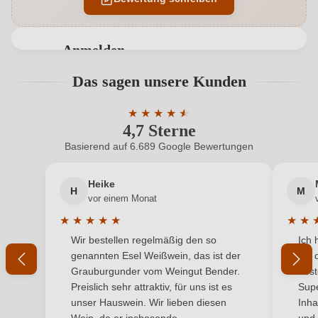
Auszeichnungen
Robert Parker
Cuvée-Rebsorten
Graciano, Garnacha Tinta
Anmelden
Hersteller
LMT Wines
Bewertungen können nur von angemeldeten
Das sagen unsere Kunden
Benutzern abgegeben werden. Bitte loggen Sie sich
Hersteller
Luis Moya Tortosa, C. Tejería 15, 3 izq, 31001
ein, oder erstellen Sie einen neuen Account.
adresse
★
★
★
★
Pamplona, Navarra, Spanien
★
★
4,7 Sterne
Durchschnittliche Bewertung von 4.7 
Inhalt
0,75 L
Basierend auf 6.689 Google Bewertungen
Neuer Kunde?
Neuer Kunde?
Jahrgang
2022
Heike
H
M
Ihre E-Mail-Adresse
vor einem Monat
Land
Spanien
★
★
★
★
★
★
★
Durchschnittliche Bewertung von 5 von 5 Sternen
Durchs
Wir bestellen regelmäßig den so
Ich 
Passt zu
Ihr Passwort
Antipasti, Fisch, Rotes Fleisch
genannten Esel Weißwein, das ist der
mit 
Grauburgunder vom Weingut Bender.
best
Qualität
Vino
Ich habe mein Passwort vergessen
Preislich sehr attraktiv, für uns ist es
Supe
unser Hauswein. Wir lieben diesen
Inha
Rebsorte
Cuvée (Rot)