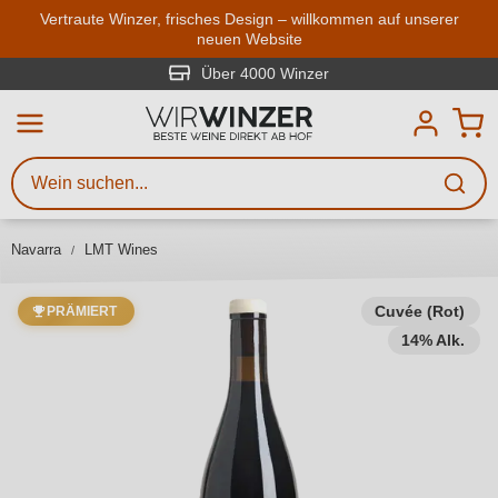
Zum Hauptinhalt springen
Vertraute Winzer, frisches Design – willkommen auf unserer
neuen Website
Weinsuche
Mindestens 3 Zeichen eingeben
Über 4000 Winzer
Beschreiben Sie, welchen Wein
Sie suchen – ob nach Geschmack,
Anlass, Weinnamen, Rebsorte,
Navarra
LMT Wines
Region, Winzer oder anderen
Kriterien.
Cuvée (Rot)
PRÄMIERT
14% Alk.