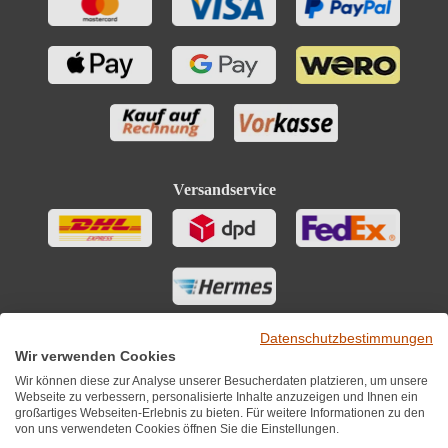
Versandservice
Datenschutzbestimmungen
Wir verwenden Cookies
Wir können diese zur Analyse unserer Besucherdaten platzieren, um unsere
Webseite zu verbessern, personalisierte Inhalte anzuzeigen und Ihnen ein
großartiges Webseiten-Erlebnis zu bieten. Für weitere Informationen zu den
von uns verwendeten Cookies öffnen Sie die Einstellungen.