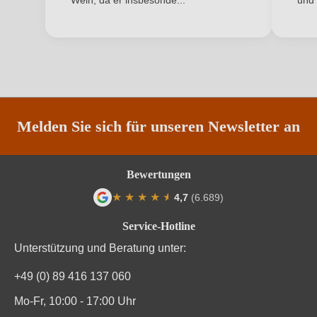
Wein, da er insbesonde...
und 
ANMELDEN
Region
Navarra
Säuregehalt in g/L
6 g/L
Traubenfarbe
Rot
Weinart
Rotwein
Melden Sie sich für unseren Newsletter an
Bewertungen
★
★
★
★
★
★
4,7
(6.689)
Durchschnittliche Bewertung von 4.7 von
Service-Hotline
Unterstützung und Beratung unter:
+49 (0) 89 416 137 060
Mo-Fr, 10:00 - 17:00 Uhr