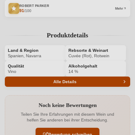
ROBERT PARKER
Mehr
91
/100
Produktdetails
Land & Region
Rebsorte & Weinart
Spanien, Navarra
Cuvée (Rot), Rotwein
Qualität
Alkoholgehalt
Vino
14 %
Alle Details
Produktnummer
8777004000
Noch keine Bewertungen
Alkoholgehalt in %
14 %
Teilen Sie Ihre Erfahrungen mit diesem Wein und
helfen Sie anderen bei ihrer Entscheidung.
Allergene
Enthält Sulfite
Bewertung schreiben