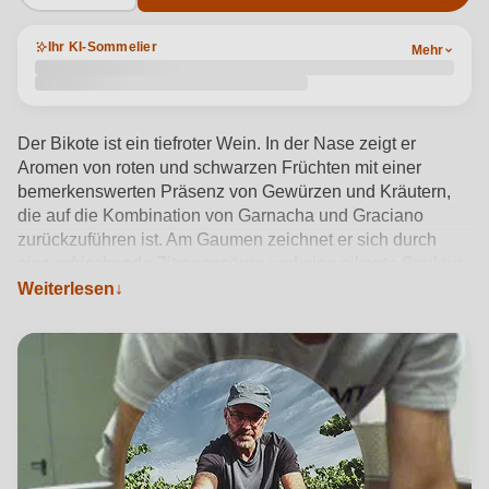
Ihr KI-Sommelier
Mehr
Der Bikote ist ein tiefroter Wein. In der Nase zeigt er
Aromen von roten und schwarzen Früchten mit einer
bemerkenswerten Präsenz von Gewürzen und Kräutern,
die auf die Kombination von Garnacha und Graciano
zurückzuführen ist. Am Gaumen zeichnet er sich durch
eine erfrischende Zitronensäure und eine pikante Struktur
aus, die auf den Einfluss der Rebsorte Graciano
Weiterlesen
zurückzuführen ist.
Produktdetails anzeigen →