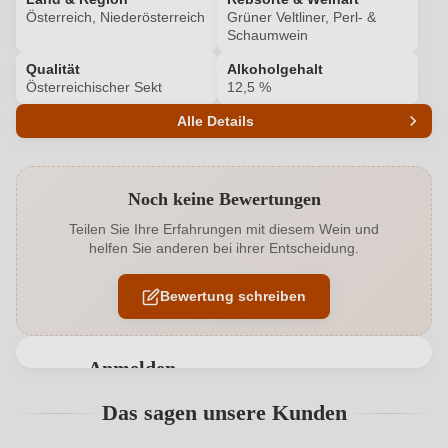
Österreich, Niederösterreich
Grüner Veltliner, Perl- &
Schaumwein
Qualität
Alkoholgehalt
Österreichischer Sekt
12,5 %
Alle Details
Produktnummer
4689031000
Noch keine Bewertungen
Alkoholgehalt in %
12,5 %
Teilen Sie Ihre Erfahrungen mit diesem Wein und
helfen Sie anderen bei ihrer Entscheidung.
Allergene
Enthält Sulfite
Bewertung schreiben
Ausbau
Flaschengärung
Bio
EU
Anmelden
Bio
Ja
Bewertungen können nur von angemeldeten
Das sagen unsere Kunden
Benutzern abgegeben werden. Bitte loggen Sie sich
Bio-Kontrollstelle
AT-BIO-302
ein, oder erstellen Sie einen neuen Account.