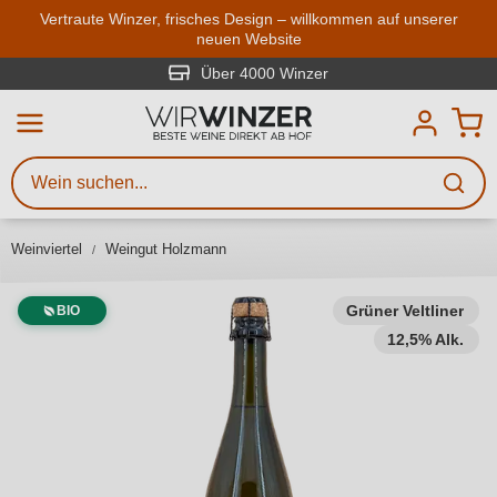
Zum Hauptinhalt springen
Vertraute Winzer, frisches Design – willkommen auf unserer
neuen Website
Weinsuche
Mindestens 3 Zeichen eingeben
Über 4000 Winzer
Beschreiben Sie, welchen Wein
Sie suchen – ob nach Geschmack,
Anlass, Weinnamen, Rebsorte,
Weinviertel
Weingut Holzmann
Region, Winzer oder anderen
Kriterien.
Grüner Veltliner
BIO
12,5% Alk.