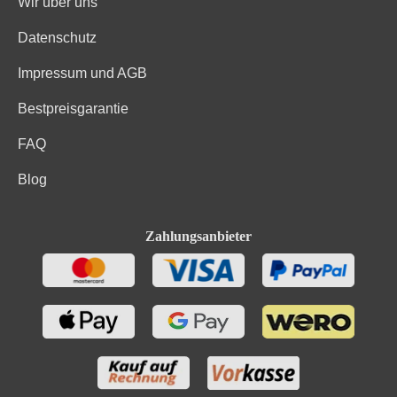
Wir über uns
Kohlenhydrate davon Zucker
0.9 g
Datenschutz
Bio-Trauben, Konservierungsstoffe (Sulfite). Enthält
Zutaten
geringfügige Mengen von Fett, gesättigten Fettsäuren,
Impressum und AGB
Eiweiß und Salz
Bestpreisgarantie
FAQ
Blog
Zahlungsanbieter