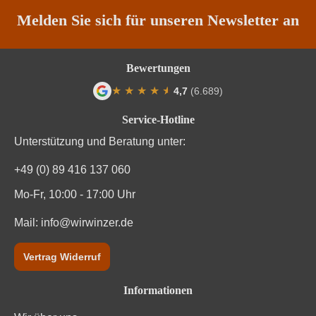
Qualität
Österreichischer Sekt
Melden Sie sich für unseren Newsletter an
Rebsorte
Grüner Veltliner
Bewertungen
Region
Niederösterreich
★
★
★
★
★
★
4,7
(6.689)
Durchschnittliche Bewertung von 4.7 von
Traubenfarbe
Weiß
Service-Hotline
Unterstützung und Beratung unter:
Weinart
Perl- & Schaumwein
+49 (0) 89 416 137 060
Nährwertangaben
Mo-Fr, 10:00 - 17:00 Uhr
Durchschnittliche nährwertangaben
Mail:
info@wirwinzer.de
pro 100 ml
Brennwert
318 kJ / 76 kcal
Vertrag Widerruf
Kohlenhydrate
1.7 g
Informationen