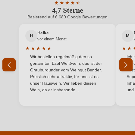
★
★
★
★
★
★
4,7 Sterne
Durchschnittliche Bewertung von 4.7 
Bio-Kontrollstelle Shop
DE-ÖKO-060
Basierend auf 6.689 Google Bewertungen
Neuer Kunde?
Neuer Kunde?
Flaschenverschluss
Sekt/Champagnerkorken
Heike
H
M
Ihre E-Mail-Adresse
Haltbar bis
2038
vor einem Monat
★
★
★
★
★
★
★
Hersteller
Holzmann
Durchschnittliche Bewertung von 5 von 5 Sternen
Durchs
Wir bestellen regelmäßig den so
Ich 
Ihr Passwort
genannten Esel Weißwein, das ist der
mit 
Hersteller
Weingut Nina Holzmann, Obere Hauptstraße 5,
Grauburgunder vom Weingut Bender.
best
adresse
2222 Bad Pirawarth, Österreich
Ich habe mein Passwort vergessen
Preislich sehr attraktiv, für uns ist es
Supe
unser Hauswein. Wir lieben diesen
Inha
Inhalt
0,75 L
Wein, da er insbesonde...
und 
ANMELDEN
Jahrgang
2021
Land
Österreich
Passt zu
Asiatisch, Pasta, Weißes Fleisch