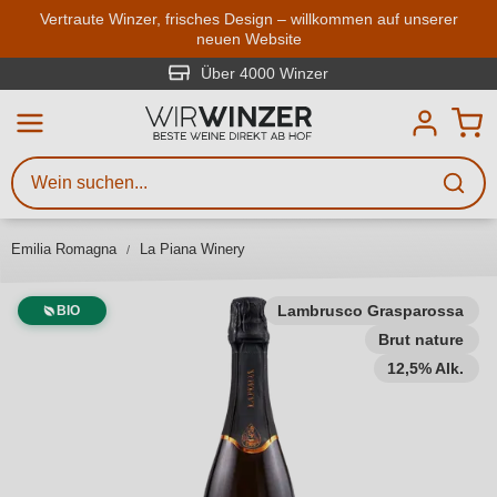
Zum Hauptinhalt springen
Vertraute Winzer, frisches Design – willkommen auf unserer
neuen Website
Weinsuche
Mindestens 3 Zeichen eingeben
Über 4000 Winzer
Beschreiben Sie, welchen Wein
Sie suchen – ob nach Geschmack,
Anlass, Weinnamen, Rebsorte,
Emilia Romagna
La Piana Winery
Region, Winzer oder anderen
Kriterien.
Lambrusco Grasparossa
BIO
Brut nature
12,5% Alk.