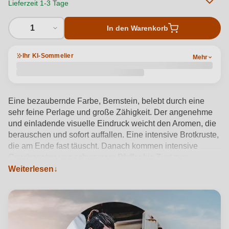
Lieferzeit 1-3 Tage
1
In den Warenkorb
Ihr KI-Sommelier
Mehr
Eine bezaubernde Farbe, Bernstein, belebt durch eine
sehr feine Perlage und große Zähigkeit. Der angenehme
und einladende visuelle Eindruck weicht den Aromen, die
berauschen und sofort auffallen. Eine intensive Brotkruste,
die am Ende fast täuscht. Danach kommen intensive
Gewürznoten von schwarzem Pfeffer bis Zimt zum
Vorschein und eine überraschende Hagebutte im Abgang
Weiterlesen
vermischt sich mit der in der Nase wahrgenommenen
Struktur und vervollständigt sie. Ein harmonischer Wein,
der sich durch seine Frische auszeichnet. Umhüllend, bis
zum letzten Schluck lässt er im Mund, was in der Nase
wahrgenommen wird und schließt mit Gleichgewicht in