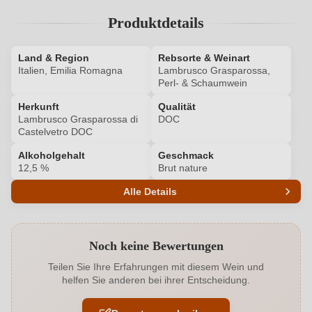
Produktdetails
Land & Region
Rebsorte & Weinart
Italien, Emilia Romagna
Lambrusco Grasparossa,
Perl- & Schaumwein
Herkunft
Qualität
Lambrusco Grasparossa di
DOC
Castelvetro DOC
Alkoholgehalt
Geschmack
12,5 %
Brut nature
Alle Details
Produktnummer
6161007000
Noch keine Bewertungen
Alkoholgehalt in %
12,5 %
Teilen Sie Ihre Erfahrungen mit diesem Wein und
helfen Sie anderen bei ihrer Entscheidung.
Allergene
Enthält Sulfite