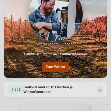
einem angenehm langen Abgang, der schwer zu
vergessen ist.
Produktdetails anzeigen →
Mirco Gianaroli · Inhaber
"Lambrusco-Weine aus Familientradition"
Zum Winzer
Gratisversand ab 12 Flaschen je
-5,90€
Winzer/Versender