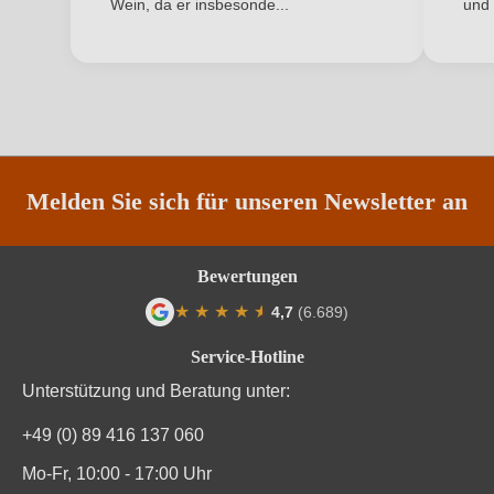
Wein, da er insbesonde...
und 
Inhalt
0,75 L
ANMELDEN
Jahrgang
2021
Land
Italien
Qualität
DOC
Melden Sie sich für unseren Newsletter an
Rebsorte
Lambrusco Grasparossa
Region
Emilia Romagna
Bewertungen
★
★
★
★
★
★
4,7
(6.689)
Traubenfarbe
Rot
Durchschnittliche Bewertung von 4.7 von
Service-Hotline
Weinart
Perl- & Schaumwein
Unterstützung und Beratung unter:
+49 (0) 89 416 137 060
Mo-Fr, 10:00 - 17:00 Uhr