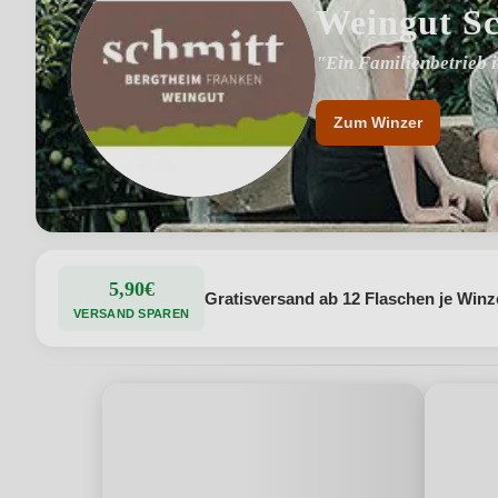
Weingut Sc
"Ein Familienbetrieb i
"Weinbergslagen Steig
Zum Winzer
5,90€
Gratisversand ab 12 Flaschen je Winz
VERSAND SPAREN