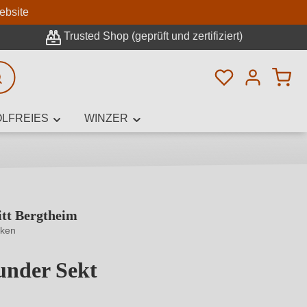
n
ebsite
Trusted Shop (geprüft und zertifiziert)
Du hast 0 Pro
rweiterte Suche
LFREIES
WINZER
tt Bergtheim
innamen,
nken
under Sekt