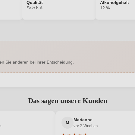
Qualität
Alkoholgehalt
Sekt b.A.
12 %
1514018000
Alkoholgehalt in %
Enthält Sulfite
Ausbau
en Sie anderen bei ihrer Entscheidung.
Naturkorken
Geschmack
Schmitt Bergtheim
Hersteller adresse
abgegeben werden. Bitte loggen Sie sich ein, oder erstellen Sie ein
0,75 L
Jahrgang
Das sagen unsere Kunden
Deutschland
Passt zu
Neuer Kunde?
Neuer Kunde?
Marianne
Sekt b.A.
Rebsorte
M
n
vor 2 Wochen