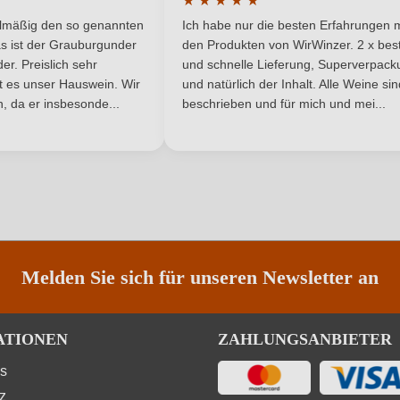
★
★
★
★
★
Franken
Traubenfarbe
he Bewertung von 5 von 5 Sternen
Durchschnittliche Bewertung von 
elmäßig den so genannten
Ich habe nur die besten Erfahrungen m
5 Sternen
Ja
Weinart
s ist der Grauburgunder
den Produkten von WirWinzer. 2 x best
r. Preislich sehr
und schnelle Lieferung, Superverpack
ist es unser Hauswein. Wir
und natürlich der Inhalt. Alle Weine si
, da er insbesonde...
beschrieben und für mich und mei...
ANMELDEN
Melden Sie sich für unseren Newsletter an
ATIONEN
ZAHLUNGSANBIETER
ns
z