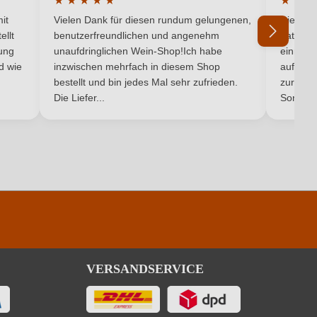
★
★
★
★
★
★
★
★
Rot
5 von 5 Sternen
Durchschnittliche Bewertung von 5 von 5 Sternen
Durchsc
it
Vielen Dank für diesen rundum gelungenen,
Die Lief
Perl- & Schaumwein
ellt
benutzerfreundlichen und angenehm
hat ein
ung
unaufdringlichen Wein-Shop!Ich habe
einmal b
nd wie
inzwischen mehrfach in diesem Shop
auf dem
Ich habe mein Passwort vergessen
bestellt und bin jedes Mal sehr zufrieden.
zurück 
Die Liefer...
Son...
VERSANDSERVICE