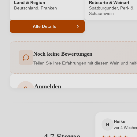
Land & Region
Rebsorte & Weinart
Deutschland, Franken
Spätburgunder, Perl- &
Schaumwein
Alle Details
Produktnummer
Noch keine Bewertungen
Allergene
Teilen Sie Ihre Erfahrungen mit diesem Wein und helf
Flaschenverschluss
Hersteller
Anmelden
Bewertungen können nur von angemeldeten Benutzern 
Inhalt
Land
Heike
Qualität
H
vor 4 Woche
4,7 Sterne
Ihre E-Mail-Adresse