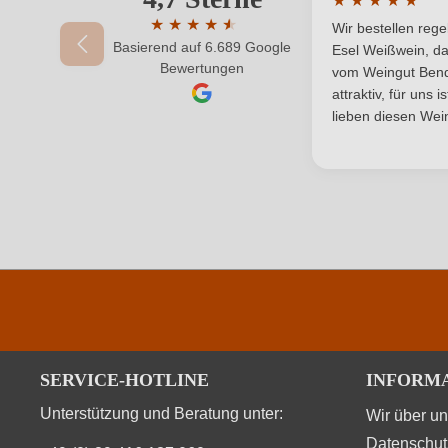
★
★
★
★
★
Region
Durchschnittlic
★
★
★
★
★
★
Wir bestellen reg
Basierend auf 6.689 Google
Durchschnittliche Bewertung von 4.7 von 
Vegan
Esel Weißwein, da
Ihr Passwort
Bewertungen
vom Weingut Bende
attraktiv, für uns 
lieben diesen Wein
SERVICE-HOTLINE
INFORM
Unterstützung und Beratung unter:
Wir über u
Datenschut