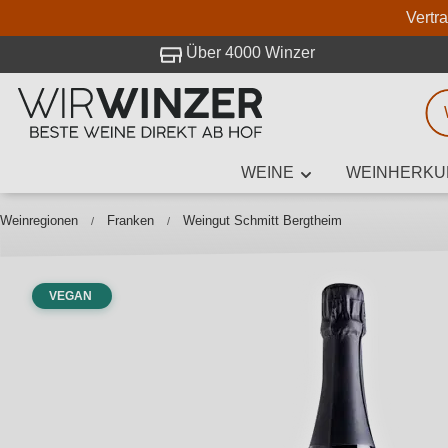
Vertr
 Besuch bei WirWinzer.
Über 4000 Winzer
WEINE
WEINHERKU
Weinsuche
Mindestens 3
Weinregionen
Franken
Weingut Schmitt Bergtheim
VEGAN
Beschre