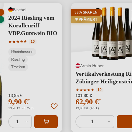
Bischel
38% SPAREN
2024 Riesling vom
PRÄMIERT
Korallenriff
VDP.Gutswein BIO
Durchschnittliche Bewertung von 4.8 von 5 Sternen
★
★
★
★
★
★
10
Rheinhessen
Riesling
Armin Huber
Trocken
Vertikalverkostung Ri
Zöbinger Heiligenstei
Kamptal DAC / 6 vers
Durchschnittliche Bewertu
★
★
★
★
★
10
13,95 €
101,80 €
Jahrgänge
9,90 €
62,90 €
*
*
13,20 €/L (0,75 L)
13,98 €/L (4,5 L)
1
1