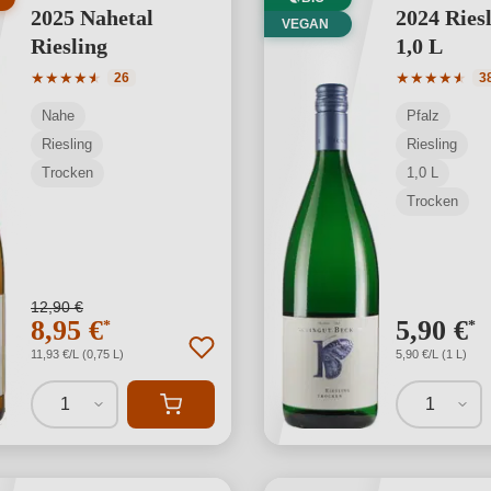
2025 Nahetal
2024 Ries
VEGAN
Riesling
1,0 L
Durchschnittliche Bewertung von 4.77 von 5 Sternen
Durchschnit
★
★
★
★
★
★
★
★
★
★
★
★
26
3
Nahe
Pfalz
Riesling
Riesling
Trocken
1,0 L
Trocken
12,90 €
8,95 €
5,90 €
*
*
11,93 €/L (0,75 L)
5,90 €/L (1 L)
1
1