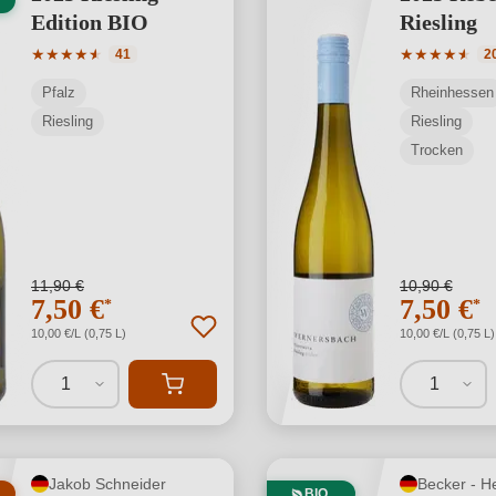
Edition BIO
Riesling
Durchschnittliche Bewertung von 4.88 von 5 Sternen
Durchschnit
★
★
★
★
★
★
★
★
★
★
★
★
41
2
Pfalz
Rheinhessen
Riesling
Riesling
Trocken
11,90 €
10,90 €
7,50 €
7,50 €
*
*
10,00 €/L (0,75 L)
10,00 €/L (0,75 L)
1
1
Jakob Schneider
Becker - H
BIO