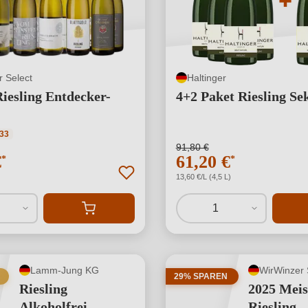
 Select
Haltinger
iesling Entdecker-
4+2 Paket Riesling Se
ttliche Bewertung von 4.82 von 5 Sternen
33
91,80 €
€
61,20 €
*
*
13,60 €/L (4,5 L)
1
Lamm-Jung KG
WirWinzer 
29% SPAREN
Riesling
2025 Meis
Alkoholfrei
Riesling