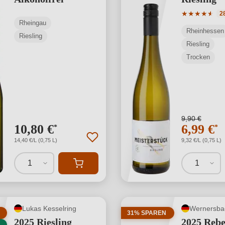
Durchschnit
★
★
★
★
★
★
2
Rheingau
Rheinhessen
Riesling
Riesling
Trocken
9,90 €
10,80 €
6,99 €
*
*
14,40 €/L (0,75 L)
9,32 €/L (0,75 L)
1
1
Lukas Kesselring
Wernersba
31% SPAREN
2025 Riesling
2025 Reb