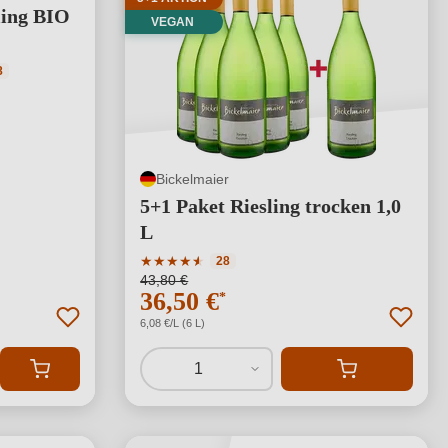
ling BIO
VEGAN
tliche Bewertung von 4.95 von 5 Sternen
8
Bickelmaier
5+1 Paket Riesling trocken 1,0
L
Durchschnittliche Bewertung von 4.86 von 
★
★
★
★
★
★
28
43,80 €
36,50 €
*
6,08 €/L (6 L)
1