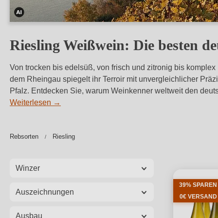
Dieses
Bild
Riesling Weißwein: Die besten d
wurde
mithilfe
Von trocken bis edelsüß, von frisch und zitronig bis komple
von
dem Rheingau spiegelt ihr Terroir mit unvergleichlicher Pr
KI
Pfalz. Entdecken Sie, warum Weinkenner weltweit den deutsc
verändert.
Weiterlesen
→
Rebsorten
Riesling
Winzer
39% SPAREN
Auszeichnungen
0€ VERSAND
Ausbau