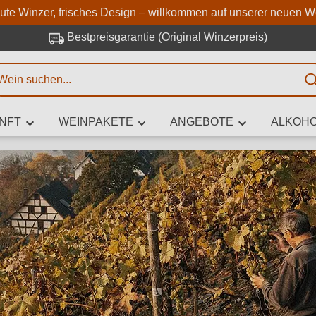
Zum Hauptinhalt springen
Zur Suche springen
Zur Hauptnavigation springe
aute Winzer, frisches Design – willkommen auf unserer neuen W
Bestpreisgarantie (Original Winzerpreis)
E
NFT
WEINPAKETE
ANGEBOTE
ALKOHO
 Zeichen eingeben
iben Sie, welchen Wein Sie suchen – ob nach Geschmack, Anlass, We
Rebsorte, Region, Winzer oder anderen Kriterien.