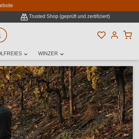
n
ebsite
Trusted Shop (geprüft und zertifiziert)
Du hast 0 Pro
rweiterte Suche
LFREIES
WINZER
innamen,