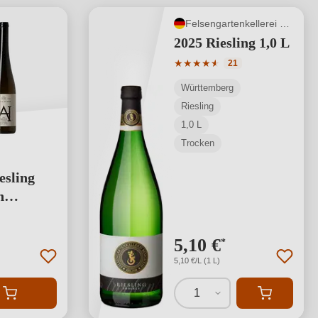
Felsengartenkellerei Besigheim
2025 Riesling 1,0 L
Durchschnittliche Bewertung
★
★
★
★
★
★
21
Württemberg
Riesling
1,0 L
Trocken
esling
n
chiedene
ng von 5 von 5 Sternen
5,10 €
*
5,10 €/L (1 L)
1