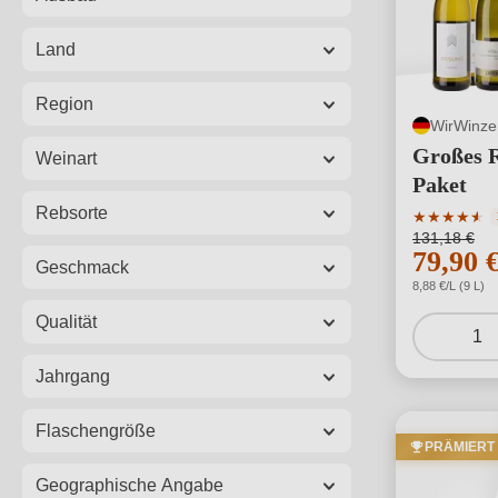
Land
Region
WirWinzer
Großes R
Weinart
Paket
Rebsorte
Durchschni
★
★
★
★
★
★
131,18 €
79,90 
Geschmack
8,88 €/L (9 L)
Qualität
1
Jahrgang
Flaschengröße
PRÄMIERT
Geographische Angabe