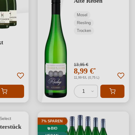
Alte Reben
Mosel
Riesling
Trocken
kt
13,95 €
8,99 €
*
11,99 €/L (0,75 L)
1
Select
7% SPAREN
terstück
BIO