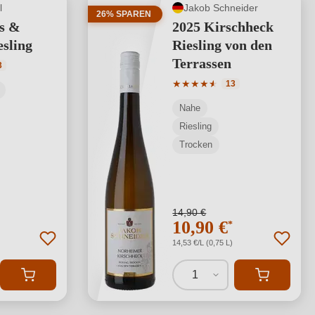
l
Jakob Schneider
26% SPAREN
s &
2025 Kirschheck
esling
Riesling von den
Terrassen
tliche Bewertung von 4.77 von 5 Sternen
3
Durchschnittliche Bewertung
★
★
★
★
★
★
13
Nahe
Riesling
Trocken
14,90 €
10,90 €
*
14,53 €/L (0,75 L)
1